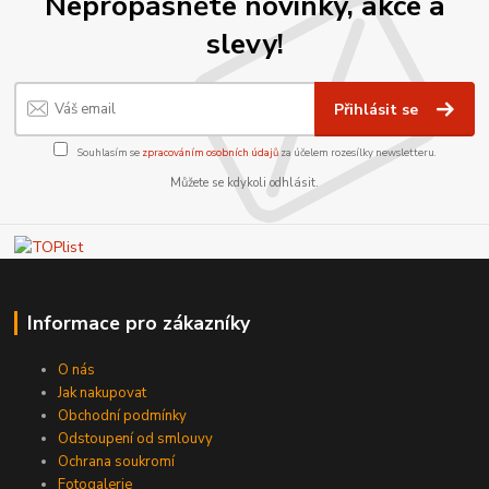
Nepropásněte novinky, akce a
slevy!
Přihlásit se
Souhlasím se
zpracováním osobních údajů
za účelem rozesílky newsletteru.
Můžete se kdykoli odhlásit.
Informace pro zákazníky
O nás
Jak nakupovat
Obchodní podmínky
Odstoupení od smlouvy
Ochrana soukromí
Fotogalerie