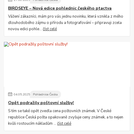
BIRDSEYE – Nová edice pohlednic českého ptactva
Vážení zákazníci, mám pro vás jednu novinku, která vznikla z mého
dlouhodobého zájmu o přírodu a fotografování – připravuji zcela
novou edici pohle...
číst celé
04
.
05
.
2025
Pohlednice Česka
Opět podražily poštovní služby!
S tím se také opět zvedla cena poštovních známek. V České
republice Česká pošta opakovaně zvyšuje ceny známek, a to nejen
kvůli rostoucím nákladům ...
číst celé