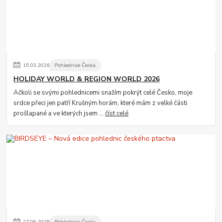
15
.
03
.
2026
Pohlednice Česka
HOLIDAY WORLD & REGION WORLD 2026
Ačkoli se svými pohlednicemi snažím pokrýt celé Česko, moje
srdce přeci jen patří Krušným horám, které mám z velké části
prošlapané a ve kterých jsem ...
číst celé
27
.
08
.
2025
Pohlednice Česka