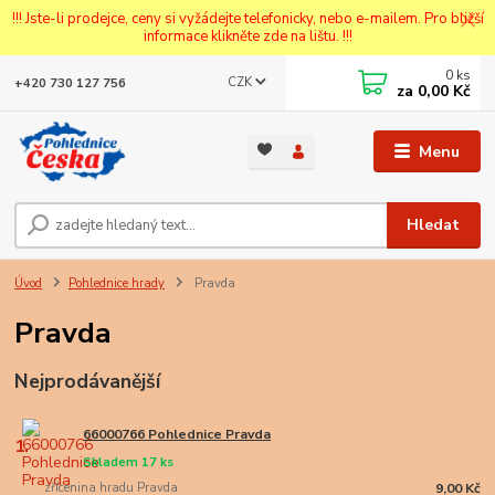
!!! Jste-li prodejce, ceny si vyžádejte telefonicky, nebo e-mailem. Pro bližší
informace klikněte zde na lištu. !!!
0
ks
CZK
+420 730 127 756
za
0,00 Kč
Menu
Hledat
Úvod
Pohlednice hrady
Pravda
Pravda
Nejprodávanější
66000766 Pohlednice Pravda
1.
Skladem 17 ks
zřícenina hradu Pravda
9,00 Kč