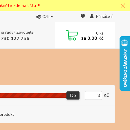
kněte zde na lištu. !!!
Přihlášení
CZK
 si rady? Zavolejte.
0
ks
cena v
za
0,00 Kč
 730 127 756
eska
Do
Kč
produkt