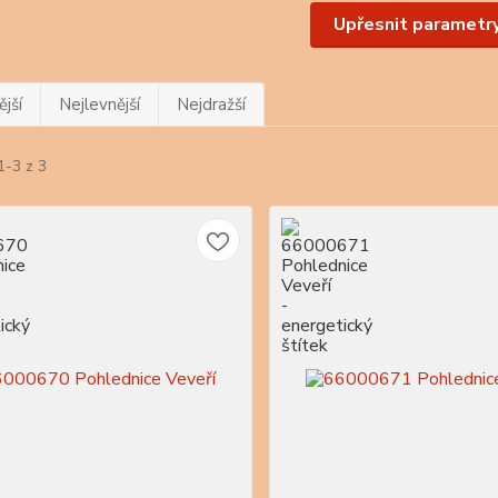
Upřesnit parametr
jší
Nejlevnější
Nejdražší
1-3 z 3