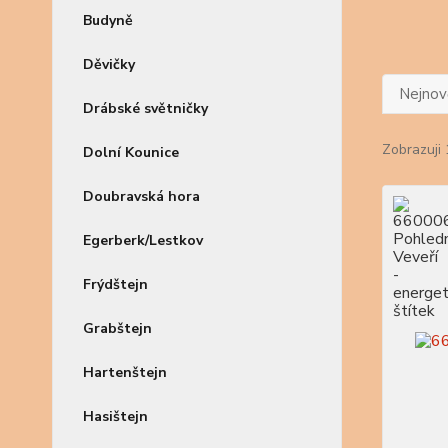
Budyně
Děvičky
Nejnově
Drábské světničky
Zobrazuji 
Dolní Kounice
Doubravská hora
Egerberk/Lestkov
Frýdštejn
Grabštejn
Hartenštejn
Hasištejn