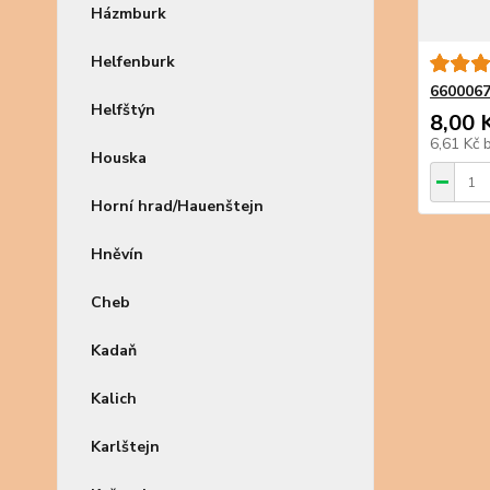
Házmburk
Helfenburk
6600067
Helfštýn
8,00 
6,61 Kč
Houska
Horní hrad/Hauenštejn
Hněvín
Cheb
Kadaň
Kalich
Karlštejn