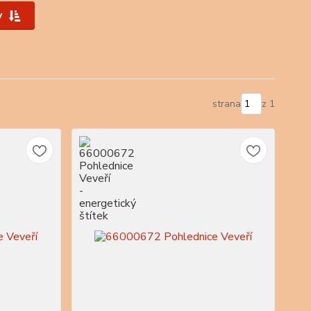
y
strana
z 1