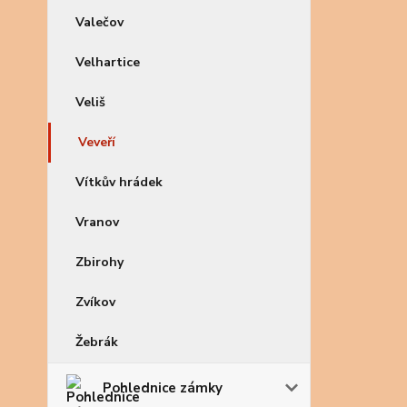
Valečov
Velhartice
Veliš
Veveří
Vítkův hrádek
Vranov
Zbirohy
Zvíkov
Žebrák
Pohlednice zámky