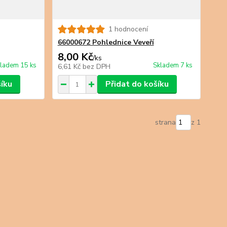
1 hodnocení
66000672 Pohlednice Veveří
8,00 Kč
/
ks
ladem 15 ks
Skladem 7 ks
6,61 Kč
bez DPH
šíku
Přidat do košíku
strana
z 1