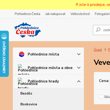
!!! Jste-li prodejce, 
Pohlednice Česka
Jak nakupovat
Velkoobchod
Fotogaleri
Prode
Zar
Úvod
P
Pohlednice místa
Veve
Pohlednice města a obce
Cena:
Pohlednice hrady
Bezděz
Skl
Boskovice