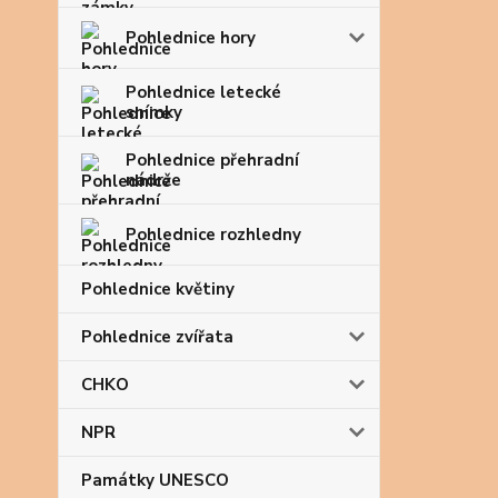
Pohlednice hory
Pohlednice letecké
snímky
Pohlednice přehradní
nádrže
Pohlednice rozhledny
Pohlednice květiny
Pohlednice zvířata
CHKO
NPR
Památky UNESCO