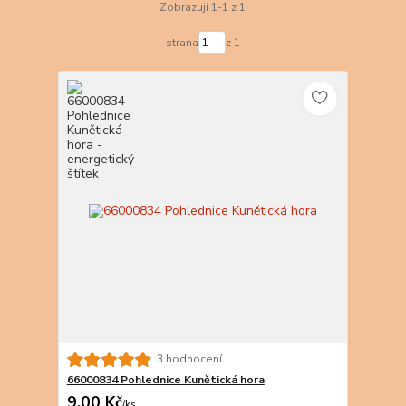
Zobrazuji 1-1 z 1
strana
z 1
3 hodnocení
66000834 Pohlednice Kunětická hora
9,00 Kč
/
ks