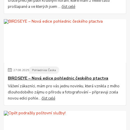
srdce přeci jen patří Krušným horám, které mám z velké části
prošlapané a ve kterých jsem ...
číst celé
27
.
08
.
2025
Pohlednice Česka
BIRDSEYE – Nová edice pohlednic českého ptactva
Vážení zákazníci, mám pro vás jednu novinku, která vznikla z mého
dlouhodobého zájmu o přírodu a fotografování – připravuji zcela
novou edici pohle...
číst celé