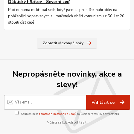
Ďáblický hřbitov - Severní zeď
Pod nohama mi křupal sníh, když jsem si prohlížel náhrobky na
pohřebišti popravených a umučených obětí komunismu z 50. let 20.
století
číst celé
Zobrazit všechny články
Nepropásněte novinky, akce a
slevy!
Přihlásit se
Souhlasím se
zpracováním osobních údajů
za účelem rozesílky newsletteru.
Můžete se kdykoli odhlásit.