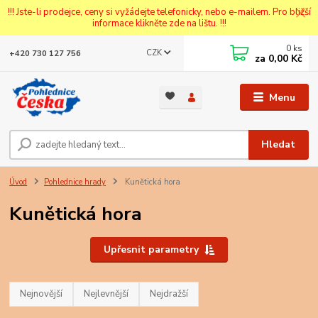
!!! Jste-li prodejce, ceny si vyžádejte telefonicky, nebo e-mailem. Pro bližší
informace klikněte zde na lištu. !!!
0
ks
CZK
+420 730 127 756
za
0,00 Kč
Menu
Hledat
Úvod
Pohlednice hrady
Kunětická hora
Kunětická hora
Upřesnit parametry
Nejnovější
Nejlevnější
Nejdražší