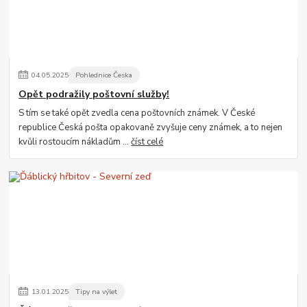
04
.
05
.
2025
Pohlednice Česka
Opět podražily poštovní služby!
S tím se také opět zvedla cena poštovních známek. V České
republice Česká pošta opakovaně zvyšuje ceny známek, a to nejen
kvůli rostoucím nákladům ...
číst celé
13
.
01
.
2025
Tipy na výlet