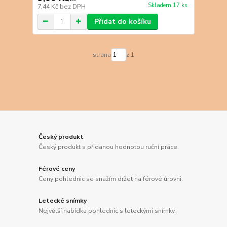
Skladem 17 ks
7,44 Kč
bez DPH
Přidat do košíku
strana
z 1
Český produkt
Český produkt s přidanou hodnotou ruční práce.
Férové ceny
Ceny pohlednic se snažím držet na férové úrovni.
Letecké snímky
Největší nabídka pohlednic s leteckými snímky.