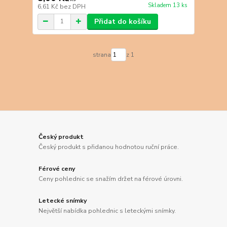
Skladem 13 ks
6,61 Kč
bez DPH
Přidat do košíku
strana
z 1
Český produkt
Český produkt s přidanou hodnotou ruční práce.
Férové ceny
Ceny pohlednic se snažím držet na férové úrovni.
Letecké snímky
Největší nabídka pohlednic s leteckými snímky.