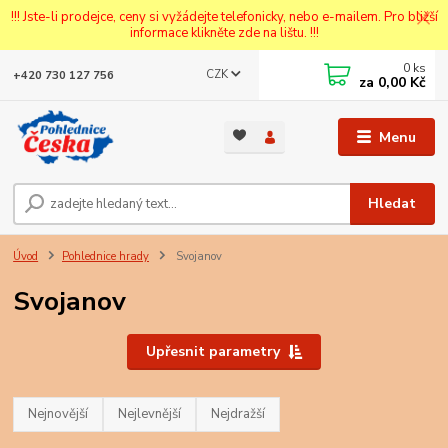
!!! Jste-li prodejce, ceny si vyžádejte telefonicky, nebo e-mailem. Pro bližší
informace klikněte zde na lištu. !!!
0
ks
CZK
+420 730 127 756
za
0,00 Kč
Menu
Hledat
Úvod
Pohlednice hrady
Svojanov
Svojanov
Upřesnit parametry
Nejnovější
Nejlevnější
Nejdražší