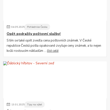
04
.
05
.
2025
Pohlednice Česka
Opět podražily poštovní služby!
S tím se také opět zvedla cena poštovních známek. V České
republice Česká pošta opakovaně zvyšuje ceny známek, a to nejen
kvůli rostoucím nákladům ...
číst celé
13
.
01
.
2025
Tipy na výlet