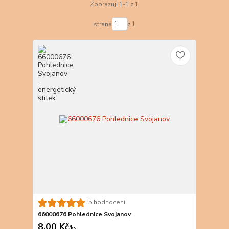
Zobrazuji 1-1 z 1
strana
z 1
5 hodnocení
66000676 Pohlednice Svojanov
8,00 Kč
/
ks