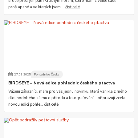
srdce přeci jen patří Krušným horám, které mám z velké části
prošlapané a ve kterých jsem ...
číst celé
27
.
08
.
2025
Pohlednice Česka
BIRDSEYE – Nová edice pohlednic českého ptactva
Vážení zákazníci, mám pro vás jednu novinku, která vznikla z mého
dlouhodobého zájmu o přírodu a fotografování – připravuji zcela
novou edici pohle...
číst celé