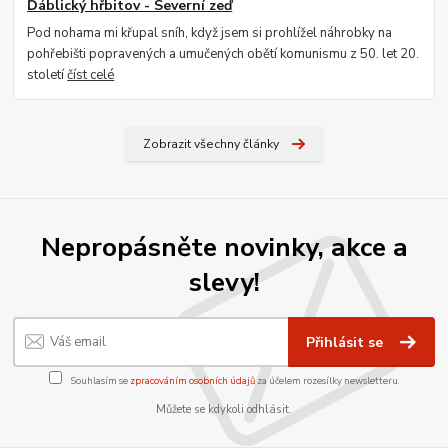
Ďáblický hřbitov - Severní zeď
Pod nohama mi křupal sníh, když jsem si prohlížel náhrobky na
pohřebišti popravených a umučených obětí komunismu z 50. let 20.
století
číst celé
Zobrazit všechny články
Nepropásněte novinky, akce a
slevy!
Přihlásit se
Souhlasím se
zpracováním osobních údajů
za účelem rozesílky newsletteru.
Můžete se kdykoli odhlásit.