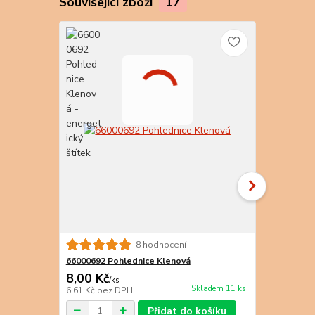
Související zboží
17
8 hodnocení
66000692 Pohlednice Klenová
66000703 Po
8,00 Kč
9,00 Kč
/
ks
/
k
Skladem 11 ks
6,61 Kč
bez DPH
7,44 Kč
bez 
Přidat do košíku