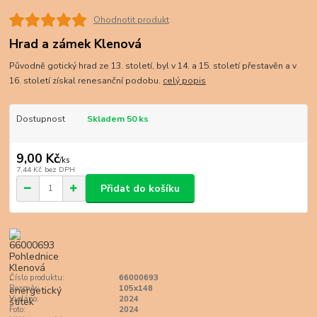
Ohodnotit produkt
Hrad a zámek Klenová
Původně gotický hrad ze 13. století, byl v 14. a 15. století přestavěn a v
16. století získal renesanční podobu.
celý popis
Dostupnost
Skladem 50 ks
9,00 Kč
/
ks
7,44 Kč
bez DPH
Přidat do košíku
Číslo produktu:
66000693
Rozměr:
105x148
Vydáno:
2024
Foto:
2024