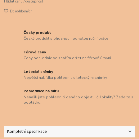
Hlídat cenu / dostupnost
Do oblíbených
Český produkt
Český produkt s přidanou hodnotou ruční práce.
Férové ceny
Ceny pohlednic se snažím držet na férové úrovni.
Letecké snímky
Největší nabídka pohlednic s leteckými snímky.
Pohlednice na míru
Nenašli jste pohlednici daného objektu, či lokality? Zadejte si
poptávku.
Kompletní specifikace