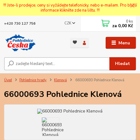
!!! Jste-li prodejce, ceny si vyžádejte telefonicky, nebo e-mailem. Pro bližší
informace klikněte zde na lištu. !!!
0
ks
CZK
+420 730 127 756
za
0,00 Kč
Menu
Hledat
Úvod
Pohlednice hrady
Klenová
66000693 Pohlednice Klenová
66000693 Pohlednice Klenová