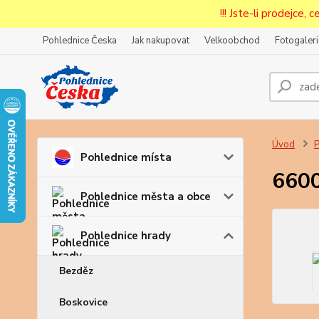
!!! Jste-li prodejce, 
Pohlednice Česka
Jak nakupovat
Velkoobchod
Fotogaleri
Prode
Zar
Úvod
P
Pohlednice místa
6600
Pohlednice města a obce
Pohlednice hrady
Bezděz
Boskovice