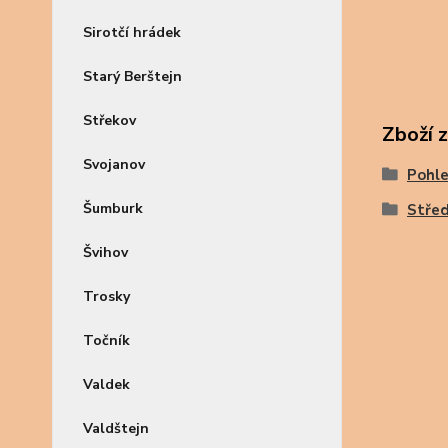
Sirotčí hrádek
Starý Berštejn
Střekov
Zboží 
Svojanov
Pohle
Šumburk
Střed
Švihov
Trosky
Točník
Valdek
Valdštejn