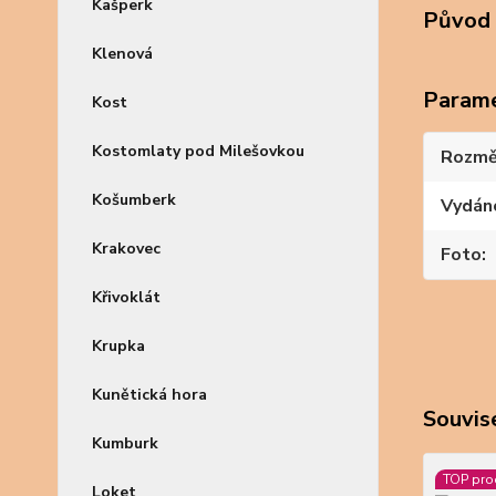
Kašperk
Původ 
Klenová
Param
Kost
Kostomlaty pod Milešovkou
Rozmě
Košumberk
Vydán
Krakovec
Foto
Křivoklát
Krupka
Kunětická hora
Souvise
Kumburk
TOP pro
Loket