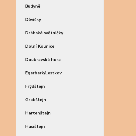
Budyně
Děvičky
Drábské světničky
Dolní Kounice
Doubravská hora
Egerberk/Lestkov
Frýdštejn
Grabštejn
Hartenštejn
Hasištejn