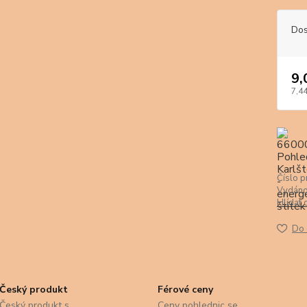
Dos
9,
7,44
Číslo p
Vydáno
Hlídat 
Do 
Český produkt
Férové ceny
Český produkt s
Ceny pohlednic se