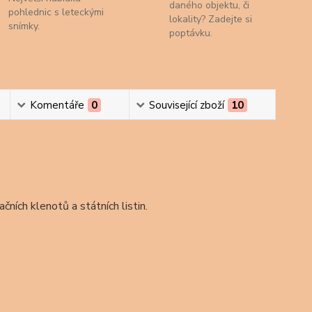
daného objektu, či
pohlednic s leteckými
lokality? Zadejte si
snímky.
poptávku.
Komentáře
0
Související zboží
10
ních klenotů a státních listin.