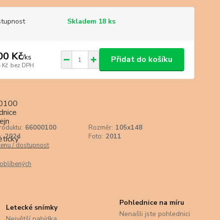
tupnost
Skladem 18 ks
00 Kč
/
ks
Přidat do košíku
 Kč
bez DPH
roduktu:
66000100
Rozměr:
105x148
:
2024
Foto:
2011
cenu / dostupnost
oblíbených
Pohlednice na míru
Letecké snímky
Nenašli jste pohlednici
Největší nabídka