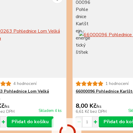
4 hodnocení
1 hodnocení
3 Pohlednice Lom Velká
66000096 Pohlednice Karlšt
a
Kč
8,00 Kč
/
ks
/
ks
Skladem 4 ks
Sk
bez DPH
6,61 Kč
bez DPH
Přidat do košíku
Přidat do ko