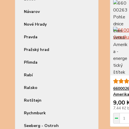
Návarov
Nové Hrady
Pravda
Pražský hrad
Přimda
Rabí
Ralsko
6600026
Amerik
Rotštejn
9,00 
7,44 Kč
Rychmburk
Seeberg - Ostroh