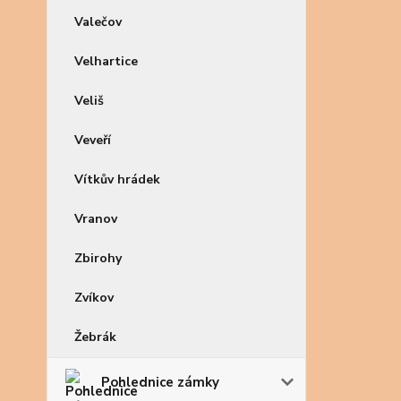
Valečov
Velhartice
Veliš
Veveří
Vítkův hrádek
Vranov
Zbirohy
Zvíkov
Žebrák
Pohlednice zámky