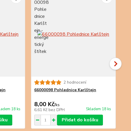
2 hodnocení
ejn
66000098 Pohlednice Karlštejn
66
8,00 Kč
8,
/
ks
ladem 18 ks
Skladem 18 ks
6,61 Kč
bez DPH
6,6
šíku
Přidat do košíku