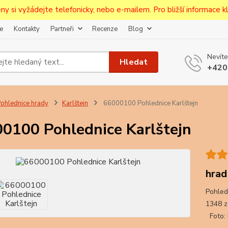
ceny si vyžádejte telefonicky, nebo e-mailem. Pro bližší informace kli
e
Kontakty
Partneři
Recenze
Blog
Upozornění pro prodejce!
Nevíte
jcům bude po zaregistrování nastavena sleva, případně upravena 
Hledat
+420
první objednávce.
--------------------------------------------------------------------------
egistrujte svůj E-mail aby vám neutekly novinky na Pohlednicích Č
ohlednice hrady
Karlštejn
66000100 Pohlednice Karlštejn
Odeslat
0100 Pohlednice Karlštejn
Přeji si odebírat novinky e-mailem dle
podmínek zpracování osobních údajů
.
Souhlasím se
zpracováním osobních údajů
pro účely registrace.
hrad
Pohled
Zavřít
1348 za
Foto: