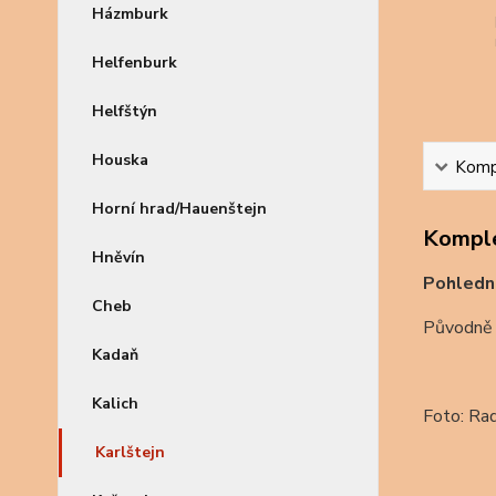
Házmburk
Helfenburk
Helfštýn
Houska
Kompl
Horní hrad/Hauenštejn
Komple
Hněvín
Pohledni
Cheb
Původně g
Kadaň
Kalich
Foto: Ra
Karlštejn