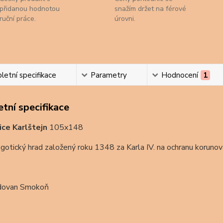
přidanou hodnotou
snažím držet na férové
ruční práce.
úrovni.
etní specifikace
Parametry
Hodnocení
1
tní specifikace
ce Karlštejn
105x148
otický hrad založený roku 1348 za Karla IV. na ochranu korunovač
dovan Smokoň