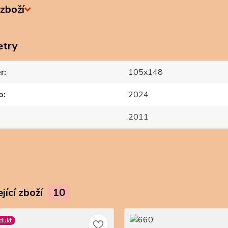
zboží
etry
r
105x148
o
2024
2011
jící zboží
10
dukt