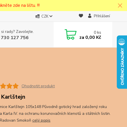
kněte zde na lištu. !!!
Přihlášení
CZK
 si rady? Zavolejte.
0
ks
cena v
za
0,00 Kč
 730 127 756
eska
Ohodnotit produkt
 Karlštejn
nice Karlštejn 105x148 Původně gotický hrad založený roku
 Karla IV. na ochranu korunovačních klenotů a státních listin.
 Radovan Smokoň
celý popis