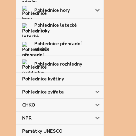
Pohlednice hory
Pohlednice letecké
snímky
Pohlednice přehradní
nádrže
Pohlednice rozhledny
Pohlednice květiny
Pohlednice zvířata
CHKO
NPR
Památky UNESCO