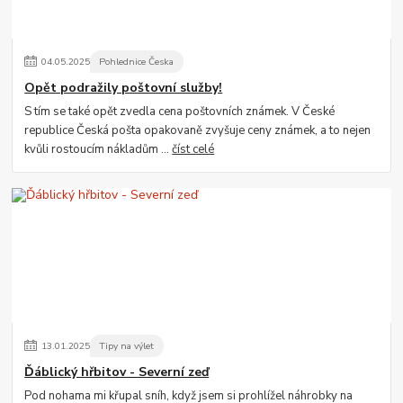
04
.
05
.
2025
Pohlednice Česka
Opět podražily poštovní služby!
S tím se také opět zvedla cena poštovních známek. V České
republice Česká pošta opakovaně zvyšuje ceny známek, a to nejen
kvůli rostoucím nákladům ...
číst celé
13
.
01
.
2025
Tipy na výlet
Ďáblický hřbitov - Severní zeď
Pod nohama mi křupal sníh, když jsem si prohlížel náhrobky na