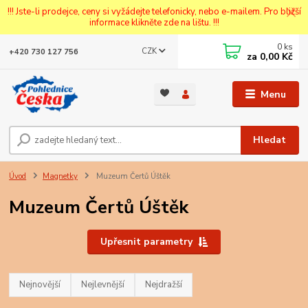
!!! Jste-li prodejce, ceny si vyžádejte telefonicky, nebo e-mailem. Pro bližší
informace klikněte zde na lištu. !!!
0
ks
CZK
+420 730 127 756
za
0,00 Kč
Menu
Hledat
Úvod
Magnetky
Muzeum Čertů Úštěk
Muzeum Čertů Úštěk
Upřesnit parametry
Nejnovější
Nejlevnější
Nejdražší