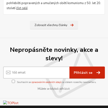
pohřebišti popravených a umučených obětí komunismu z 50. let 20.
století
číst celé
Zobrazit všechny články
Nepropásněte novinky, akce a
slevy!
Přihlásit se
Souhlasím se
zpracováním osobních údajů
za účelem rozesílky newsletteru.
Můžete se kdykoli odhlásit.