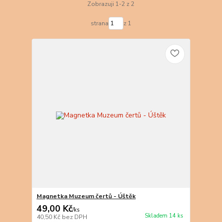
Zobrazuji 1-2 z 2
strana
z 1
Magnetka Muzeum čertů - Úštěk
49,00 Kč
/
ks
Skladem 14 ks
40,50 Kč
bez DPH