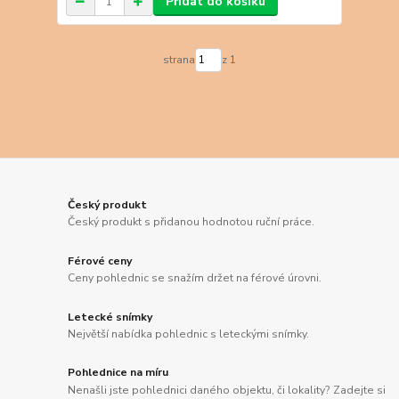
Přidat do košíku
strana
z 1
Český produkt
Český produkt s přidanou hodnotou ruční práce.
Férové ceny
Ceny pohlednic se snažím držet na férové úrovni.
Letecké snímky
Největší nabídka pohlednic s leteckými snímky.
Pohlednice na míru
Nenašli jste pohlednici daného objektu, či lokality? Zadejte si