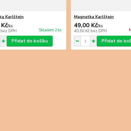
a Karlštejn
Magnetka Karlštejn
 Kč
49,00 Kč
/
ks
/
ks
Skladem 2 ks
N
č
bez DPH
40,50 Kč
bez DPH
Přidat do košíku
Přidat do ko