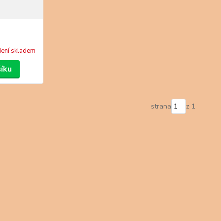
ení skladem
šíku
strana
z 1