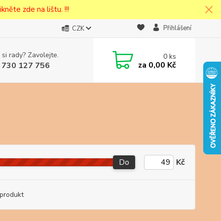
kněte zde na lištu. !!!
Přihlášení
CZK
 si rady? Zavolejte.
0
ks
cena v
za
0,00 Kč
 730 127 756
eska
Do
Kč
produkt