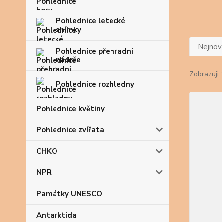
Pohlednice letecké
snímky
Nejnově
Pohlednice přehradní
nádrže
Zobrazuji 
Pohlednice rozhledny
Pohlednice květiny
Pohlednice zvířata
CHKO
NPR
Památky UNESCO
Antarktida