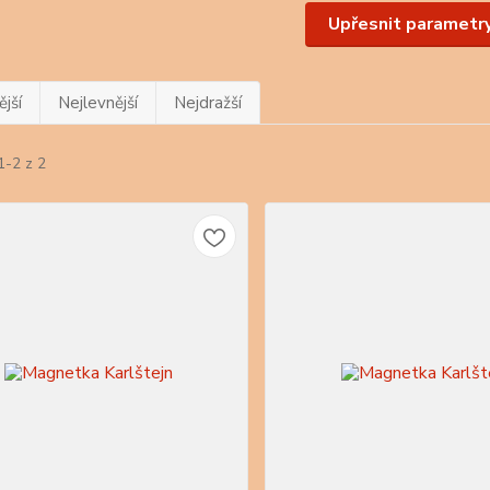
Upřesnit parametr
jší
Nejlevnější
Nejdražší
1-2 z 2