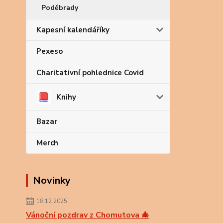
Poděbrady
Kapesní kalendáříky
Pexeso
Charitativní pohlednice Covid
Knihy
Bazar
Merch
Novinky
18.12.2025
Vánoční pozdrav z Chomutova 🎄