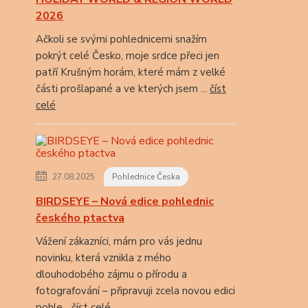
2026
Ačkoli se svými pohlednicemi snažím
pokrýt celé Česko, moje srdce přeci jen
patří Krušným horám, které mám z velké
části prošlapané a ve kterých jsem ...
číst
celé
27.08.2025
Pohlednice Česka
BIRDSEYE – Nová edice pohlednic
českého ptactva
Vážení zákazníci, mám pro vás jednu
novinku, která vznikla z mého
dlouhodobého zájmu o přírodu a
fotografování – připravuji zcela novou edici
pohle...
číst celé