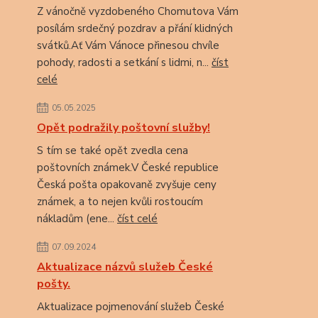
Z vánočně vyzdobeného Chomutova Vám
posílám srdečný pozdrav a přání klidných
svátků.Ať Vám Vánoce přinesou chvíle
pohody, radosti a setkání s lidmi, n...
číst
celé
05.05.2025
Opět podražily poštovní služby!
S tím se také opět zvedla cena
poštovních známek.V České republice
Česká pošta opakovaně zvyšuje ceny
známek, a to nejen kvůli rostoucím
nákladům (ene...
číst celé
07.09.2024
Aktualizace názvů služeb České
pošty.
Aktualizace pojmenování služeb České