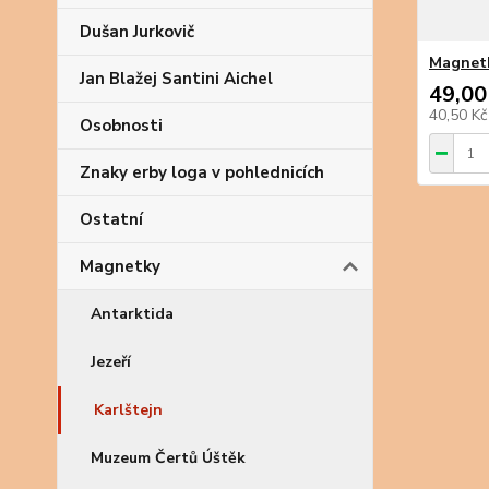
Dušan Jurkovič
Magnetk
Jan Blažej Santini Aichel
49,00
40,50 K
Osobnosti
Znaky erby loga v pohlednicích
Ostatní
Magnetky
Antarktida
Jezeří
Karlštejn
Muzeum Čertů Úštěk