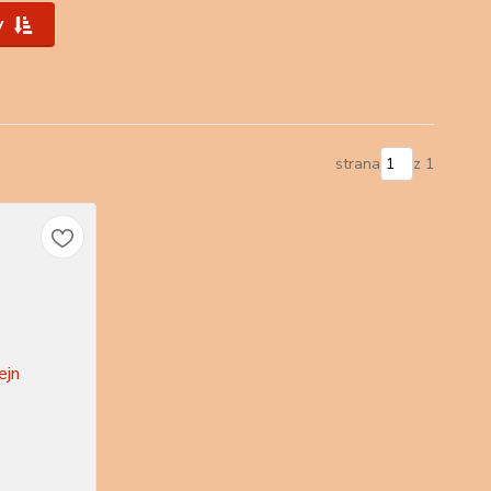
y
strana
z 1