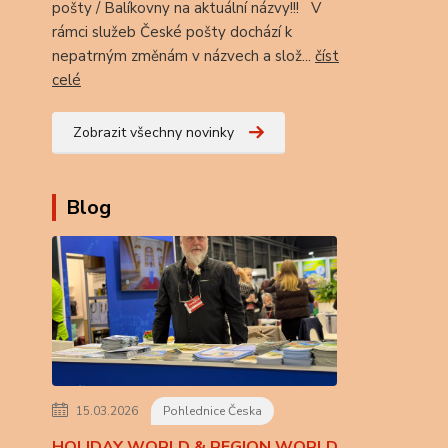
pošty / Balíkovny na aktuální názvy!!! V
rámci služeb České pošty dochází k
nepatrným změnám v názvech a slož...
číst
celé
Zobrazit všechny novinky
Blog
15.03.2026
Pohlednice Česka
HOLIDAY WORLD & REGION WORLD