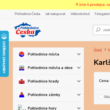
!!! Jste-li prodejce, 
Pohlednice Česka
Jak nakupovat
Velkoobchod
Fotogaleri
Prode
Zar
Úvod
Pohlednice místa
Karl
Pohlednice města a obce
Cena:
Pohlednice hrady
Pohlednice zámky
Skl
Pohlednice hory