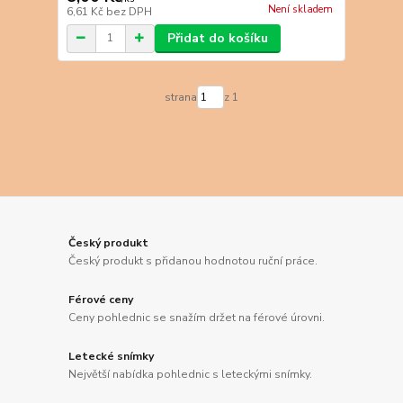
Není skladem
6,61 Kč
bez DPH
Přidat do košíku
strana
z 1
Český produkt
Český produkt s přidanou hodnotou ruční práce.
Férové ceny
Ceny pohlednic se snažím držet na férové úrovni.
Letecké snímky
Největší nabídka pohlednic s leteckými snímky.