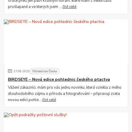
srdce přeci jen patří Krušným horám, které mám z velké části
prošlapané a ve kterých jsem ...
číst celé
27
.
08
.
2025
Pohlednice Česka
BIRDSEYE – Nová edice pohlednic českého ptactva
Vážení zákazníci, mám pro vás jednu novinku, která vznikla z mého
dlouhodobého zájmu o přírodu a fotografování – připravuji zcela
novou edici pohle...
číst celé