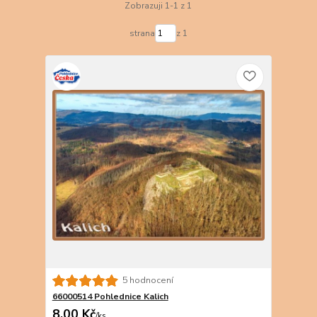
Zobrazuji 1-1 z 1
strana
z 1
5 hodnocení
66000514 Pohlednice Kalich
8,00 Kč
/
ks