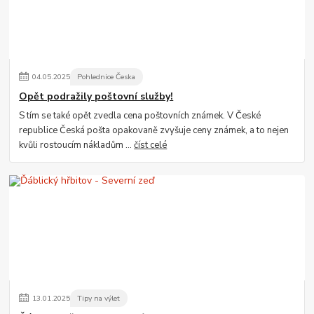
04
.
05
.
2025
Pohlednice Česka
Opět podražily poštovní služby!
S tím se také opět zvedla cena poštovních známek. V České
republice Česká pošta opakovaně zvyšuje ceny známek, a to nejen
kvůli rostoucím nákladům ...
číst celé
13
.
01
.
2025
Tipy na výlet