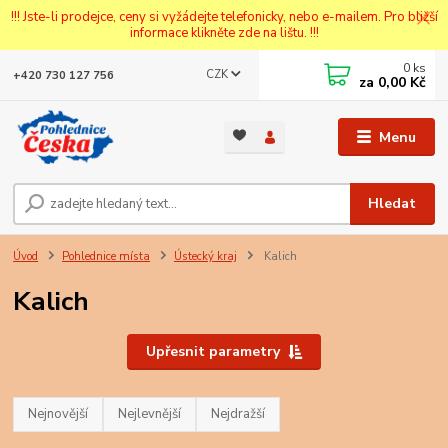
!!! Jste-li prodejce, ceny si vyžádejte telefonicky, nebo e-mailem. Pro bližší
informace klikněte zde na lištu. !!!
0
ks
CZK
+420 730 127 756
za
0,00 Kč
Menu
Hledat
Úvod
Pohlednice místa
Ústecký kraj
Kalich
Kalich
Upřesnit parametry
Nejnovější
Nejlevnější
Nejdražší