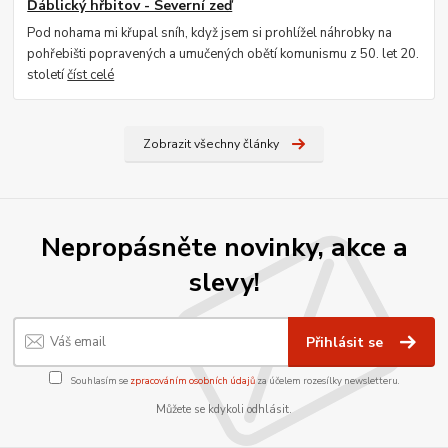
Ďáblický hřbitov - Severní zeď
Pod nohama mi křupal sníh, když jsem si prohlížel náhrobky na
pohřebišti popravených a umučených obětí komunismu z 50. let 20.
století
číst celé
Zobrazit všechny články
Nepropásněte novinky, akce a
slevy!
Přihlásit se
Souhlasím se
zpracováním osobních údajů
za účelem rozesílky newsletteru.
Můžete se kdykoli odhlásit.