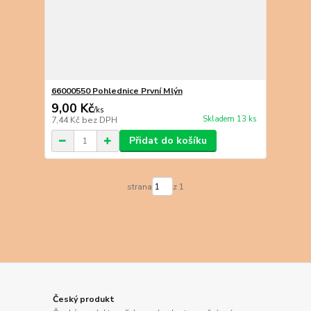
66000550 Pohlednice První Mlýn
9,00 Kč
/
ks
Skladem 13 ks
7,44 Kč
bez DPH
Přidat do košíku
strana
z 1
Český produkt