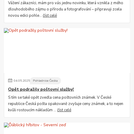
Vážení zákazníci, mám pro vás jednu novinku, která vznikla z mého
dlouhodobého zájmu o přírodu a fotografování – připravuji zcela
novou edici pohle...
číst celé
04
.
05
.
2025
Pohlednice Česka
Opět podražily poštovní služby!
S tím se také opět zvedla cena poštovních známek. V České
republice Česká pošta opakovaně zvyšuje ceny známek, a to nejen
kvůli rostoucím nákladům ...
číst celé