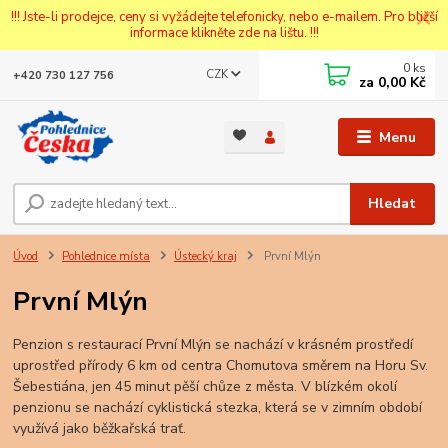
!!! Jste-li prodejce, ceny si vyžádejte telefonicky, nebo e-mailem. Pro bližší
informace klikněte zde na lištu. !!!
0
ks
CZK
+420 730 127 756
za
0,00 Kč
Menu
Hledat
Úvod
Pohlednice místa
Ústecký kraj
První Mlýn
První Mlýn
Penzion s restaurací První Mlýn se nachází v krásném prostředí
uprostřed přírody 6 km od centra Chomutova směrem na Horu Sv.
Šebestiána, jen 45 minut pěší chůze z města. V blízkém okolí
penzionu se nachází cyklistická stezka, která se v zimním období
využívá jako běžkařská trať.