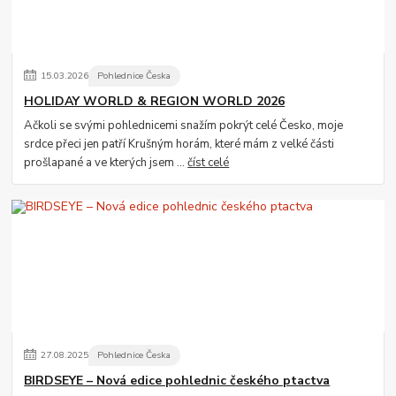
15
.
03
.
2026
Pohlednice Česka
HOLIDAY WORLD & REGION WORLD 2026
Ačkoli se svými pohlednicemi snažím pokrýt celé Česko, moje
srdce přeci jen patří Krušným horám, které mám z velké části
prošlapané a ve kterých jsem ...
číst celé
27
.
08
.
2025
Pohlednice Česka
BIRDSEYE – Nová edice pohlednic českého ptactva