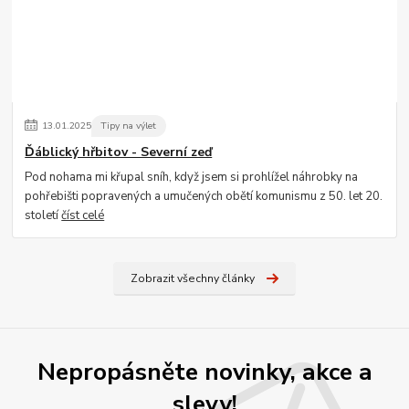
13
.
01
.
2025
Tipy na výlet
Ďáblický hřbitov - Severní zeď
Pod nohama mi křupal sníh, když jsem si prohlížel náhrobky na
pohřebišti popravených a umučených obětí komunismu z 50. let 20.
století
číst celé
Zobrazit všechny články
Nepropásněte novinky, akce a
slevy!