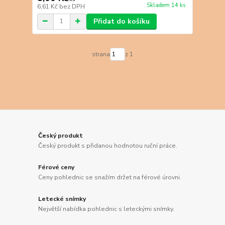
Skladem 14 ks
6,61 Kč
bez DPH
Přidat do košíku
strana
z 1
Český produkt
Český produkt s přidanou hodnotou ruční práce.
Férové ceny
Ceny pohlednic se snažím držet na férové úrovni.
Letecké snímky
Největší nabídka pohlednic s leteckými snímky.