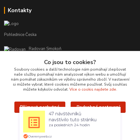
Kontakty
Pohlednice Česka
Radovan Smokoň
+420 730 127 756
Co jsou to cookies?
r.smokon@pohlednicecr.cz
Soubory cookies a další technologie nám pomáhají zlepšovat
naše služby, pomáhají nám analyzovat výkon webu a umožňují
nám pomáhat zákazníkům ve výběru správného zboží. V nastavení
si můžete vybrat, které cookies můžeme používat. Svůj souhlas
můžete kdykoliv odvolat.
Více o cookis najdete zde.
Přijmout nezbytné
Podrobné nastavení
Upravit sběr cookies.
47 návštěvníků
navštívilo tuto stránku
Přijmout všechny
za posledních 24 hodin
Radovan Smokoň - 2019 - www.foto-lokalit.cz
Vytvořeno na
Eshop-rychle.cz
Overenyweb.cz