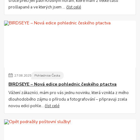
srdce přeci jen patří Krušným horám, které mám z velké části
prošlapané a ve kterých jsem ...
číst celé
27
.
08
.
2025
Pohlednice Česka
BIRDSEYE – Nová edice pohlednic českého ptactva
Vážení zákazníci, mám pro vás jednu novinku, která vznikla z mého
dlouhodobého zájmu o přírodu a fotografování – připravuji zcela
novou edici pohle...
číst celé