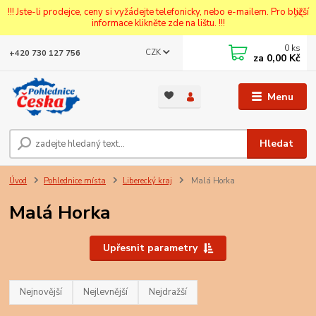
!!! Jste-li prodejce, ceny si vyžádejte telefonicky, nebo e-mailem. Pro bližší
informace klikněte zde na lištu. !!!
0
ks
CZK
+420 730 127 756
za
0,00 Kč
Menu
Hledat
Úvod
Pohlednice místa
Liberecký kraj
Malá Horka
Malá Horka
Upřesnit parametry
Nejnovější
Nejlevnější
Nejdražší