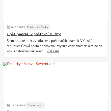
04
.
05
.
2025
Pohlednice Česka
Opět podražily poštovní služby!
S tím se také opět zvedla cena poštovních známek. V České
republice Česká pošta opakovaně zvyšuje ceny známek, a to nejen
kvůli rostoucím nákladům ...
číst celé
13
.
01
.
2025
Tipy na výlet