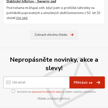
Ďáblický hřbitov - Severní zeď
Pod nohama mi křupal sníh, když jsem si prohlížel náhrobky na
pohřebišti popravených a umučených obětí komunismu z 50. let 20.
století
číst celé
Zobrazit všechny články
Nepropásněte novinky, akce a
slevy!
Přihlásit se
Souhlasím se
zpracováním osobních údajů
za účelem rozesílky newsletteru.
Můžete se kdykoli odhlásit.