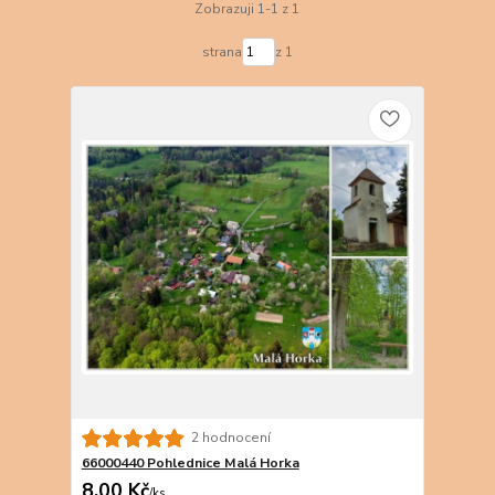
Zobrazuji 1-1 z 1
strana
z 1
2 hodnocení
66000440 Pohlednice Malá Horka
8,00 Kč
/
ks