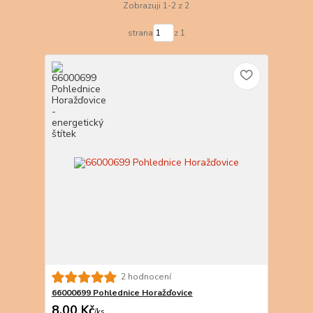
Zobrazuji 1-2 z 2
strana
z 1
2 hodnocení
66000699 Pohlednice Horažďovice
8,00 Kč
/
ks