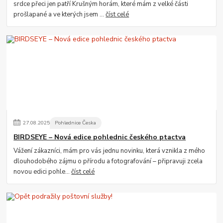
srdce přeci jen patří Krušným horám, které mám z velké části
prošlapané a ve kterých jsem ...
číst celé
27
.
08
.
2025
Pohlednice Česka
BIRDSEYE – Nová edice pohlednic českého ptactva
Vážení zákazníci, mám pro vás jednu novinku, která vznikla z mého
dlouhodobého zájmu o přírodu a fotografování – připravuji zcela
novou edici pohle...
číst celé