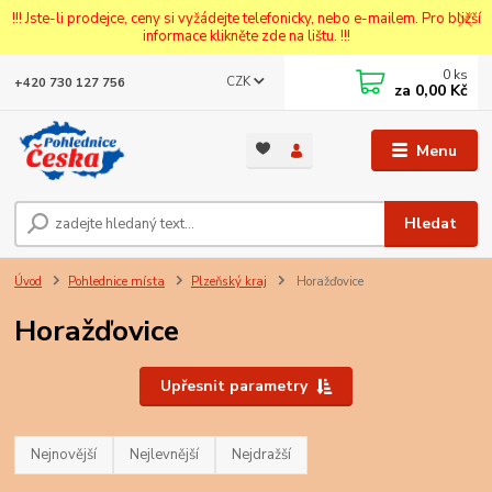
!!! Jste-li prodejce, ceny si vyžádejte telefonicky, nebo e-mailem. Pro bližší
informace klikněte zde na lištu. !!!
0
ks
CZK
+420 730 127 756
za
0,00 Kč
Menu
Hledat
Úvod
Pohlednice místa
Plzeňský kraj
Horažďovice
Horažďovice
Upřesnit parametry
Nejnovější
Nejlevnější
Nejdražší