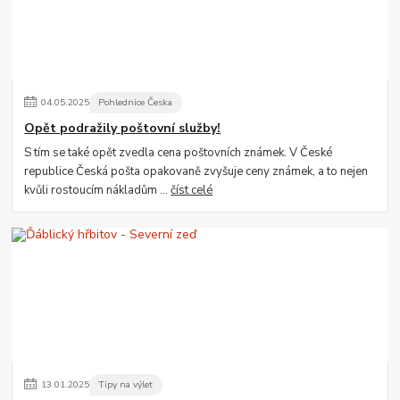
04
.
05
.
2025
Pohlednice Česka
Opět podražily poštovní služby!
S tím se také opět zvedla cena poštovních známek. V České
republice Česká pošta opakovaně zvyšuje ceny známek, a to nejen
kvůli rostoucím nákladům ...
číst celé
13
.
01
.
2025
Tipy na výlet