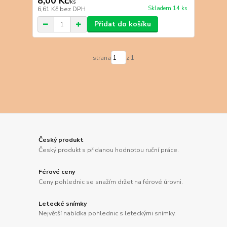
8,00 Kč
/
ks
Skladem 14 ks
6,61 Kč
bez DPH
Přidat do košíku
strana
z 1
Český produkt
Český produkt s přidanou hodnotou ruční práce.
Férové ceny
Ceny pohlednic se snažím držet na férové úrovni.
Letecké snímky
Největší nabídka pohlednic s leteckými snímky.