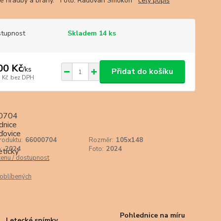
ké hradby a brány. Foto: Radovan Smokoň
celý popis
tupnost
Skladem 14 ks
00 Kč
/
ks
Přidat do košíku
 Kč
bez DPH
roduktu:
66000704
Rozměr:
105x148
:
2024
Foto:
2024
cenu / dostupnost
oblíbených
Pohlednice na míru
Letecké snímky