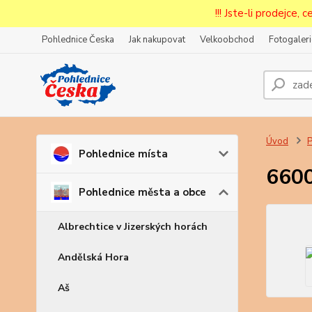
!!! Jste-li prodejce, 
Pohlednice Česka
Jak nakupovat
Velkoobchod
Fotogaleri
Prode
Zar
Úvod
P
Pohlednice místa
6600
Pohlednice města a obce
Albrechtice v Jizerských horách
Andělská Hora
Aš