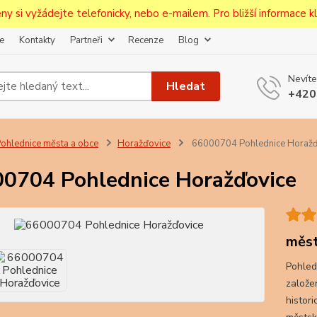
ceny si vyžádejte telefonicky, nebo e-mailem. Pro bližší informace kli
e
Kontakty
Partneři
Recenze
Blog
Upozornění pro prodejce!
Nevíte
jcům bude po zaregistrování nastavena sleva, případně upravena 
Hledat
+420
první objednávce.
--------------------------------------------------------------------------
egistrujte svůj E-mail aby vám neutekly novinky na Pohlednicích Č
ohlednice města a obce
Horažďovice
66000704 Pohlednice Horažď
Odeslat
0704 Pohlednice Horažďovice
Přeji si odebírat novinky e-mailem dle
podmínek zpracování osobních údajů
.
Souhlasím se
zpracováním osobních údajů
pro účely registrace.
měst
Pohled
Zavřít
založe
histori