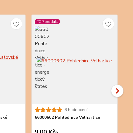
TOP produkt
TO
6 hodnocení
vské
66000602 Pohlednice Velhartice
66
9,00 Kč
9,
/
ks