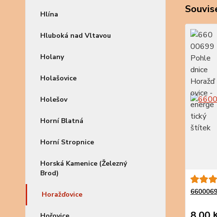
Souvise
Hlína
Hluboká nad Vltavou
Holany
Holašovice
Holešov
Horní Blatná
Horní Stropnice
Horská Kamenice (Železný
Brod)
6600069
Horažďovice
8,00 
Hořovice