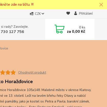
kněte zde na lištu. !!!
Přihlášení
CZK
 si rady? Zavolejte.
0
ks
cena v
za
0,00 Kč
 730 127 756
eska
ovice
Ohodnotit produkt
o Horažďovice
nice Horažďovice 105x148. Malebné město v okrese Klatovy,
né ve 13. století. Leží na levém břehu řeky Otavy a nabízí
cké památky, jako je kostel sv. Petra a Pavla, barokní zámek,