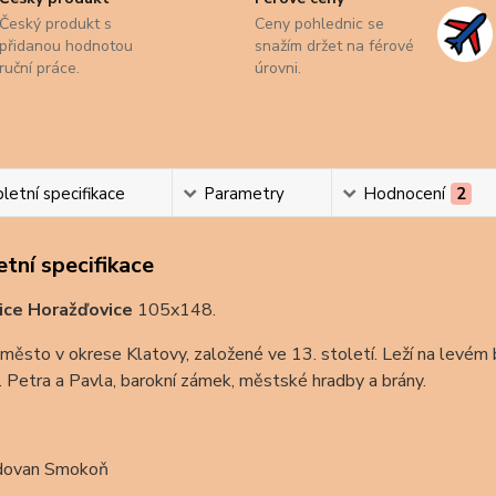
Český produkt s
Ceny pohlednic se
přidanou hodnotou
snažím držet na férové
ruční práce.
úrovni.
etní specifikace
Parametry
Hodnocení
2
tní specifikace
ice Horažďovice
105x148.
ěsto v okrese Klatovy, založené ve 13. století. Leží na levém b
. Petra a Pavla, barokní zámek, městské hradby a brány.
dovan Smokoň