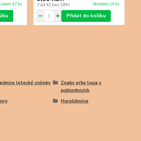
ladem 47 ks
Skladem 19 ks
7,44 Kč
bez DPH
7,4
šíku
Přidat do košíku
ednice letecké snímky
Znaky erby loga v
pohlednicích
ovy
Horažďovice