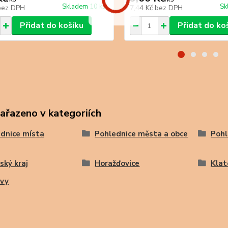
Skladem 10 ks
Sk
bez DPH
7,44 Kč
bez DPH
Přidat do košíku
Přidat do ko
zařazeno v kategoriích
dnice místa
Pohlednice města a obce
Pohl
ský kraj
Horažďovice
Klat
ovy