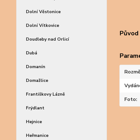
Dolní Věstonice
Dolní Vítkovice
Původ 
Doudleby nad Orlicí
Dubá
Param
Domanín
Rozmě
Domažlice
Vydán
Františkovy Lázně
Foto
Frýdlant
Hejnice
Heřmanice