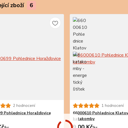
jící zboží
6
2 hodnocení
1 hodnocení
9 Pohlednice Horažďovice
66000610 Pohlednice Klato
katakomby
Kč
9,00 Kč
/
ks
/
ks