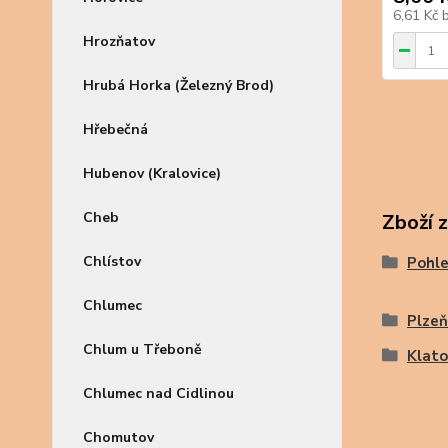
6,61 Kč
Hrozňatov
Hrubá Horka (Železný Brod)
Hřebečná
Hubenov (Kralovice)
Cheb
Zboží 
Chlístov
Pohle
Chlumec
Plzeň
Chlum u Třeboně
Klat
Chlumec nad Cidlinou
Chomutov