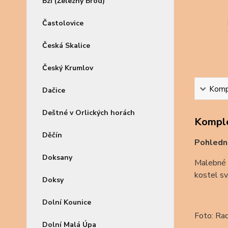
Bzí (Železný Brod)
Častolovice
Česká Skalice
Český Krumlov
Kompl
Dačice
Deštné v Orlických horách
Komple
Děčín
Pohledn
Doksany
Malebné m
kostel sv
Doksy
Dolní Kounice
Foto: Ra
Dolní Malá Úpa