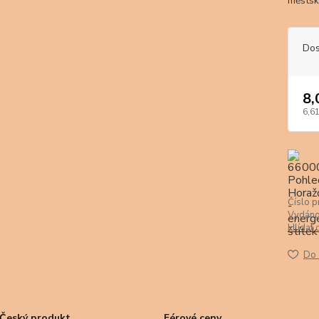
městs
Dos
8,
6,61
Číslo p
Vydáno
Hlídat 
Do 
Český produkt
Férové ceny