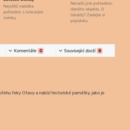
Nenašli jste pohlednici
Největší nabídka
daného objektu, či
pohlednic s leteckými
lokality? Zadejte si
snímky.
poptávku.
Komentáře
0
Související zboží
6
řehu řeky Otavy a nabízí historické památky, jako je