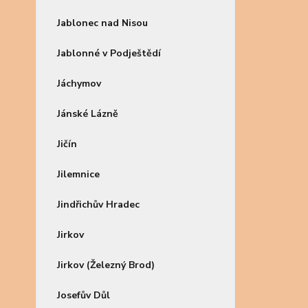
Jablonec nad Nisou
Jablonné v Podještědí
Jáchymov
Jánské Lázně
Jičín
Jilemnice
Jindřichův Hradec
Jirkov
Jirkov (Železný Brod)
Josefův Důl