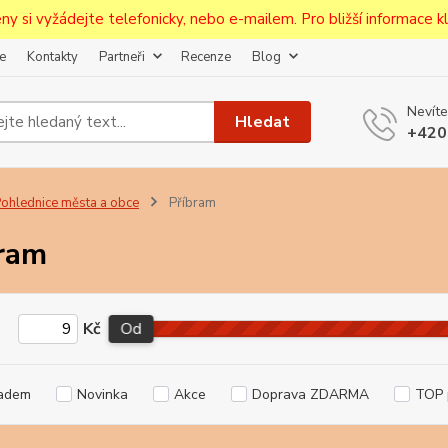
ceny si vyžádejte telefonicky, nebo e-mailem. Pro bližší informace kli
e
Kontakty
Partneři
Recenze
Blog
Upozornění pro prodejce!
Nevíte
jcům bude po zaregistrování nastavena sleva, případně upravena 
Hledat
+420
první objednávce.
--------------------------------------------------------------------------
egistrujte svůj E-mail aby vám neutekly novinky na Pohlednicích Č
ohlednice města a obce
Příbram
Odeslat
ram
Přeji si odebírat novinky e-mailem dle
podmínek zpracování osobních údajů
.
Kč
Od
Souhlasím se
zpracováním osobních údajů
pro účely registrace.
Zavřít
adem
Novinka
Akce
Doprava ZDARMA
TOP 