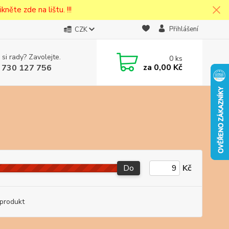
kněte zde na lištu. !!!
Přihlášení
CZK
 si rady? Zavolejte.
0
ks
cena v
za
0,00 Kč
 730 127 756
eska
Do
Kč
produkt