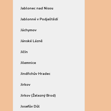
Jablonec nad Nisou
Jablonné v Podještědí
Jáchymov
Jánské Lázně
Jičín
Jilemnice
Jindřichův Hradec
Jirkov
Jirkov (Železný Brod)
Josefův Důl