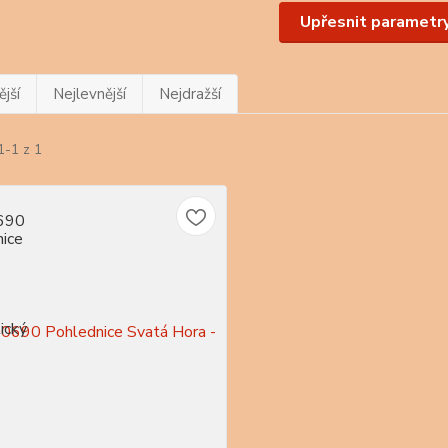
Upřesnit parametr
jší
Nejlevnější
Nejdražší
1-1 z 1