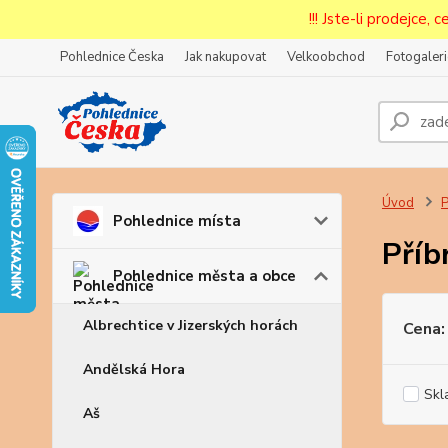
!!! Jste-li prodejce, 
Pohlednice Česka
Jak nakupovat
Velkoobchod
Fotogaleri
Prode
Zar
Úvod
P
Pohlednice místa
Příb
Pohlednice města a obce
Albrechtice v Jizerských horách
Cena:
Andělská Hora
Skl
Aš