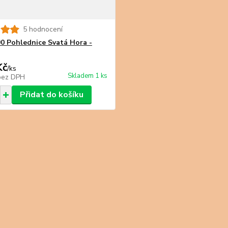
5 hodnocení
0 Pohlednice Svatá Hora -
Kč
/
ks
Skladem 1 ks
bez DPH
Přidat do košíku