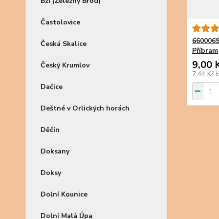
Bzí (Železný Brod)
Častolovice
6600069
Česká Skalice
Příbram
9,00 
Český Krumlov
7,44 Kč
Dačice
Deštné v Orlických horách
Děčín
Doksany
Doksy
Dolní Kounice
Dolní Malá Úpa