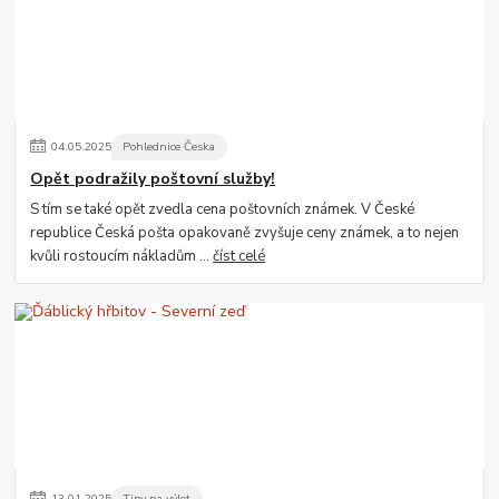
04
.
05
.
2025
Pohlednice Česka
Opět podražily poštovní služby!
S tím se také opět zvedla cena poštovních známek. V České
republice Česká pošta opakovaně zvyšuje ceny známek, a to nejen
kvůli rostoucím nákladům ...
číst celé
13
.
01
.
2025
Tipy na výlet