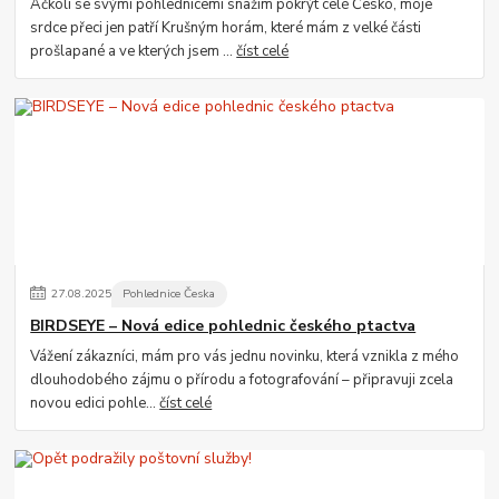
Ačkoli se svými pohlednicemi snažím pokrýt celé Česko, moje
srdce přeci jen patří Krušným horám, které mám z velké části
prošlapané a ve kterých jsem ...
číst celé
27
.
08
.
2025
Pohlednice Česka
BIRDSEYE – Nová edice pohlednic českého ptactva
Vážení zákazníci, mám pro vás jednu novinku, která vznikla z mého
dlouhodobého zájmu o přírodu a fotografování – připravuji zcela
novou edici pohle...
číst celé