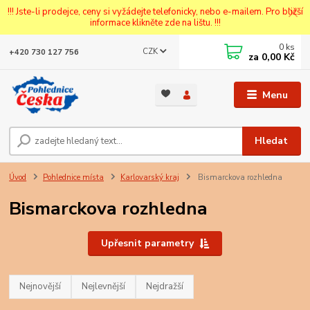
!!! Jste-li prodejce, ceny si vyžádejte telefonicky, nebo e-mailem. Pro bližší
informace klikněte zde na lištu. !!!
0
ks
CZK
+420 730 127 756
za
0,00 Kč
Menu
Hledat
Úvod
Pohlednice místa
Karlovarský kraj
Bismarckova rozhledna
Bismarckova rozhledna
Upřesnit parametry
Nejnovější
Nejlevnější
Nejdražší