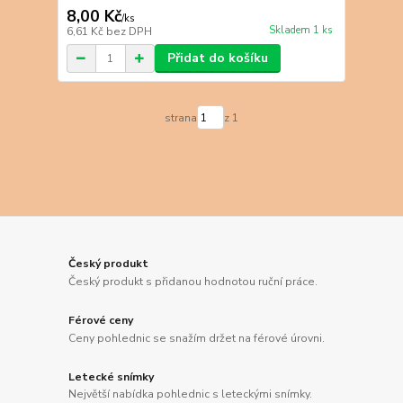
8,00 Kč
/
ks
Skladem 1 ks
6,61 Kč
bez DPH
Přidat do košíku
strana
z 1
Český produkt
Český produkt s přidanou hodnotou ruční práce.
Férové ceny
Ceny pohlednic se snažím držet na férové úrovni.
Letecké snímky
Největší nabídka pohlednic s leteckými snímky.