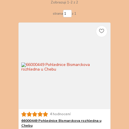
Zobrazuji 1-2 z 2
strana
z 1
4 hodnocení
66000449 Pohlednice Bismarckova rozhledna u
Chebu