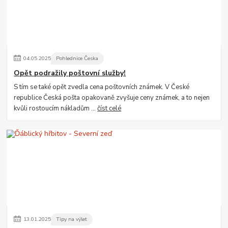
04
.
05
.
2025
Pohlednice Česka
Opět podražily poštovní služby!
S tím se také opět zvedla cena poštovních známek. V České
republice Česká pošta opakovaně zvyšuje ceny známek, a to nejen
kvůli rostoucím nákladům ...
číst celé
13
.
01
.
2025
Tipy na výlet