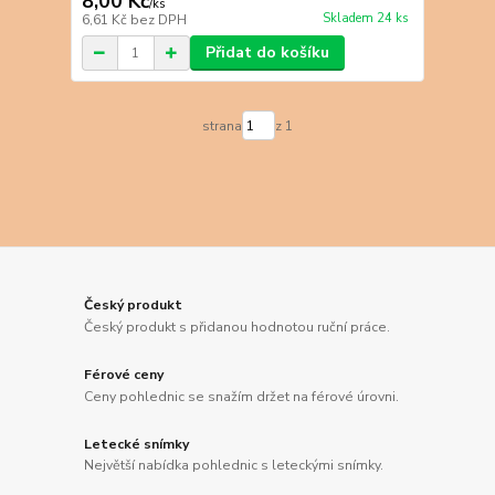
8,00 Kč
/
ks
Skladem 24 ks
6,61 Kč
bez DPH
Přidat do košíku
strana
z 1
Český produkt
Český produkt s přidanou hodnotou ruční práce.
Férové ceny
Ceny pohlednic se snažím držet na férové úrovni.
Letecké snímky
Největší nabídka pohlednic s leteckými snímky.