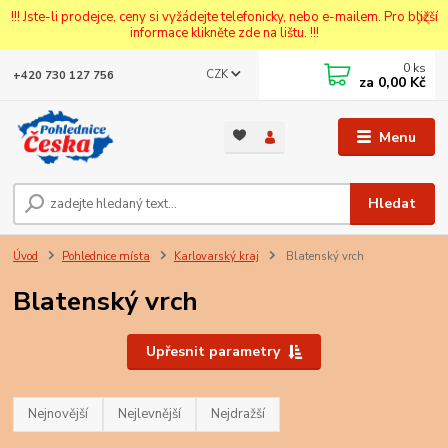
!!! Jste-li prodejce, ceny si vyžádejte telefonicky, nebo e-mailem. Pro bližší
informace klikněte zde na lištu. !!!
0
ks
CZK
+420 730 127 756
za
0,00 Kč
Menu
Hledat
Úvod
Pohlednice místa
Karlovarský kraj
Blatenský vrch
Blatenský vrch
Upřesnit parametry
Nejnovější
Nejlevnější
Nejdražší