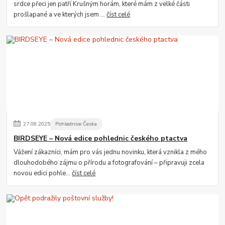
srdce přeci jen patří Krušným horám, které mám z velké části
prošlapané a ve kterých jsem ...
číst celé
27
.
08
.
2025
Pohlednice Česka
BIRDSEYE – Nová edice pohlednic českého ptactva
Vážení zákazníci, mám pro vás jednu novinku, která vznikla z mého
dlouhodobého zájmu o přírodu a fotografování – připravuji zcela
novou edici pohle...
číst celé