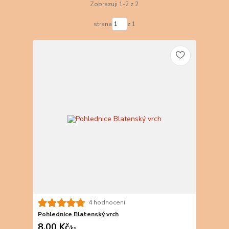
Zobrazuji 1-2 z 2
strana
z 1
4 hodnocení
Pohlednice Blatenský vrch
8,00 Kč
/
ks