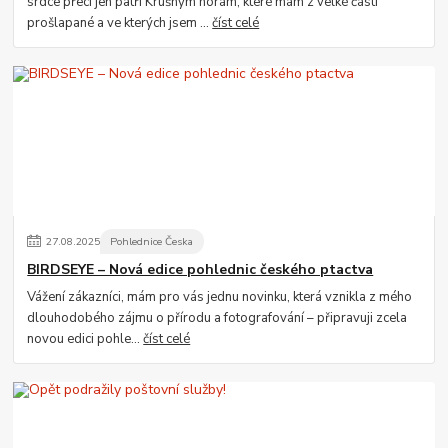
srdce přeci jen patří Krušným horám, které mám z velké části
prošlapané a ve kterých jsem ...
číst celé
27
.
08
.
2025
Pohlednice Česka
BIRDSEYE – Nová edice pohlednic českého ptactva
Vážení zákazníci, mám pro vás jednu novinku, která vznikla z mého
dlouhodobého zájmu o přírodu a fotografování – připravuji zcela
novou edici pohle...
číst celé