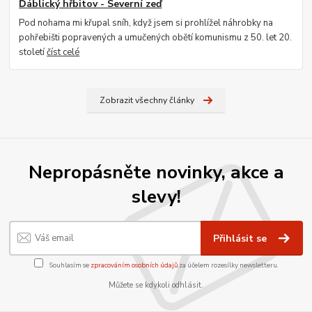
Ďáblický hřbitov - Severní zeď
Pod nohama mi křupal sníh, když jsem si prohlížel náhrobky na
pohřebišti popravených a umučených obětí komunismu z 50. let 20.
století
číst celé
Zobrazit všechny články
Nepropásněte novinky, akce a
slevy!
Přihlásit se
Souhlasím se
zpracováním osobních údajů
za účelem rozesílky newsletteru.
Můžete se kdykoli odhlásit.