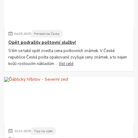
04
.
05
.
2025
Pohlednice Česka
Opět podražily poštovní služby!
S tím se také opět zvedla cena poštovních známek. V České
republice Česká pošta opakovaně zvyšuje ceny známek, a to nejen
kvůli rostoucím nákladům ...
číst celé
13
.
01
.
2025
Tipy na výlet