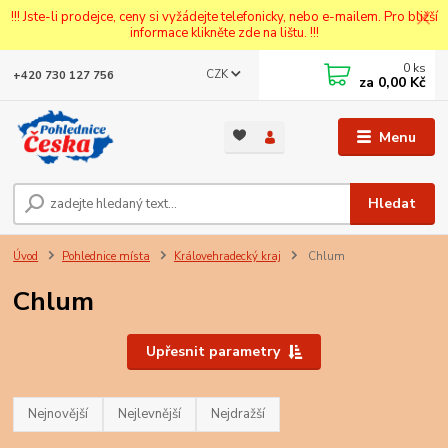
!!! Jste-li prodejce, ceny si vyžádejte telefonicky, nebo e-mailem. Pro bližší
informace klikněte zde na lištu. !!!
0
ks
CZK
+420 730 127 756
za
0,00 Kč
Menu
Hledat
Úvod
Pohlednice místa
Královehradecký kraj
Chlum
Chlum
Upřesnit parametry
Nejnovější
Nejlevnější
Nejdražší