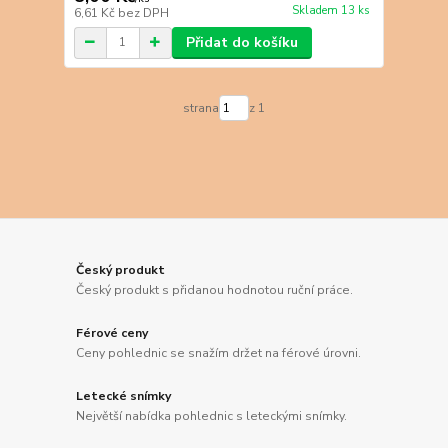
Skladem 13 ks
6,61 Kč
bez DPH
Přidat do košíku
strana
z 1
Český produkt
Český produkt s přidanou hodnotou ruční práce.
Férové ceny
Ceny pohlednic se snažím držet na férové úrovni.
Letecké snímky
Největší nabídka pohlednic s leteckými snímky.