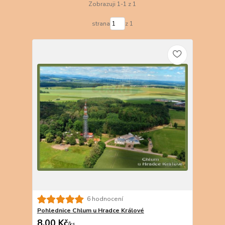
Zobrazuji 1-1 z 1
strana
z 1
6 hodnocení
Pohlednice Chlum u Hradce Králové
8,00 Kč
/
ks