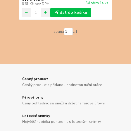
Skladem 14 ks
6,61 Kč
bez DPH
Přidat do košíku
strana
z 1
Český produkt
Český produkt s přidanou hodnotou ruční práce.
Férové ceny
Ceny pohlednic se snažím držet na férové úrovni.
Letecké snímky
Největší nabídka pohlednic s leteckými snímky.