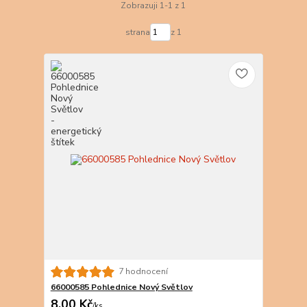
Zobrazuji 1-1 z 1
strana
z 1
7 hodnocení
66000585 Pohlednice Nový Světlov
8,00 Kč
/
ks