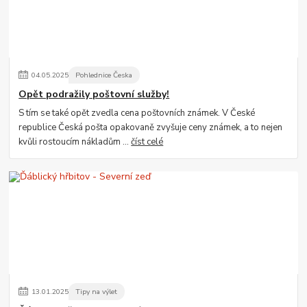
04
.
05
.
2025
Pohlednice Česka
Opět podražily poštovní služby!
S tím se také opět zvedla cena poštovních známek. V České
republice Česká pošta opakovaně zvyšuje ceny známek, a to nejen
kvůli rostoucím nákladům ...
číst celé
13
.
01
.
2025
Tipy na výlet