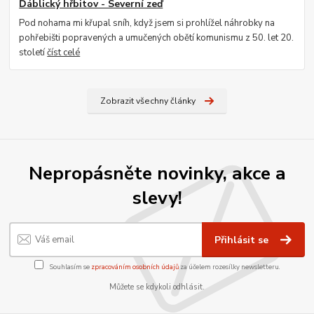
Ďáblický hřbitov - Severní zeď
Pod nohama mi křupal sníh, když jsem si prohlížel náhrobky na
pohřebišti popravených a umučených obětí komunismu z 50. let 20.
století
číst celé
Zobrazit všechny články
Nepropásněte novinky, akce a
slevy!
Přihlásit se
Souhlasím se
zpracováním osobních údajů
za účelem rozesílky newsletteru.
Můžete se kdykoli odhlásit.