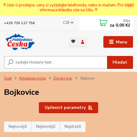
!!! Jste-li prodejce, ceny si vyžádejte telefonicky, nebo e-mailem. Pro bližší
informace klikněte zde na lištu. !!!
0
ks
CZK
+420 730 127 756
za
0,00 Kč
Menu
Hledat
Úvod
Pohlednice místa
Zlínský kraj
Bojkovice
Bojkovice
Upřesnit parametry
Nejnovější
Nejlevnější
Nejdražší