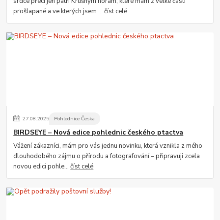
srdce přeci jen patří Krušným horám, které mám z velké části
prošlapané a ve kterých jsem ...
číst celé
27
.
08
.
2025
Pohlednice Česka
BIRDSEYE – Nová edice pohlednic českého ptactva
Vážení zákazníci, mám pro vás jednu novinku, která vznikla z mého
dlouhodobého zájmu o přírodu a fotografování – připravuji zcela
novou edici pohle...
číst celé