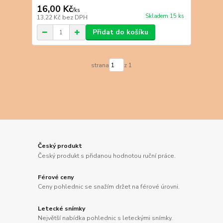
16,00 Kč
/
ks
Skladem 15 ks
13,22 Kč
bez DPH
Přidat do košíku
strana
z 1
Český produkt
Český produkt s přidanou hodnotou ruční práce.
Férové ceny
Ceny pohlednic se snažím držet na férové úrovni.
Letecké snímky
Největší nabídka pohlednic s leteckými snímky.