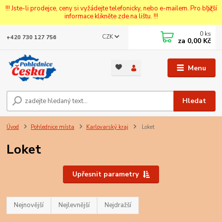
!!! Jste-li prodejce, ceny si vyžádejte telefonicky, nebo e-mailem. Pro bližší
informace klikněte zde na lištu. !!!
0
ks
CZK
+420 730 127 756
za
0,00 Kč
Menu
Hledat
Úvod
Pohlednice místa
Karlovarský kraj
Loket
Loket
Upřesnit parametry
Nejnovější
Nejlevnější
Nejdražší