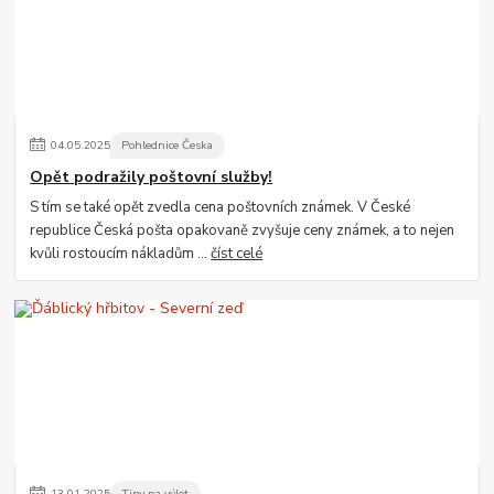
04
.
05
.
2025
Pohlednice Česka
Opět podražily poštovní služby!
S tím se také opět zvedla cena poštovních známek. V České
republice Česká pošta opakovaně zvyšuje ceny známek, a to nejen
kvůli rostoucím nákladům ...
číst celé
13
.
01
.
2025
Tipy na výlet