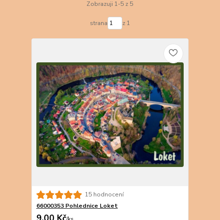
Zobrazuji 1-5 z 5
strana
z 1
15 hodnocení
66000353 Pohlednice Loket
9,00 Kč
/
ks