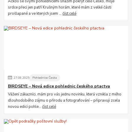
Ačkoli se svými pohlednicemi snažím pokrýt celé Česko, moje
srdce přeci jen patří Krušným horám, které mám z velké části
prošlapané a ve kterých jsem ...
číst celé
27
.
08
.
2025
Pohlednice Česka
BIRDSEYE – Nová edice pohlednic českého ptactva
Vážení zákazníci, mám pro vás jednu novinku, která vznikla z mého
dlouhodobého zájmu o přírodu a fotografování – připravuji zcela
novou edici pohle...
číst celé