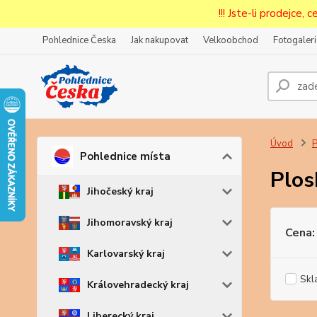
!!! Jste-li prodejce, 
Pohlednice Česka
Jak nakupovat
Velkoobchod
Fotogaleri
Prode
Zar
Úvod
P
Pohlednice místa
Plos
Jihočeský kraj
Jihomoravský kraj
Cena:
Karlovarský kraj
Skl
Královehradecký kraj
Liberecký kraj