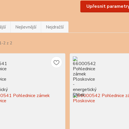
Upřesnit parametr
jší
Nejlevnější
Nejdražší
1-2 z 2