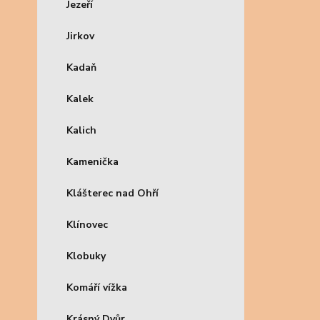
Jezeří
Jirkov
Kadaň
Kalek
Kalich
Kamenička
Klášterec nad Ohří
Klínovec
Klobuky
Komáří vížka
Krásný Dvůr