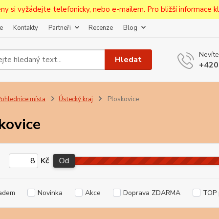
ceny si vyžádejte telefonicky, nebo e-mailem. Pro bližší informace kli
e
Kontakty
Partneři
Recenze
Blog
Upozornění pro prodejce!
Nevíte
jcům bude po zaregistrování nastavena sleva, případně upravena 
Hledat
+420
první objednávce.
--------------------------------------------------------------------------
egistrujte svůj E-mail aby vám neutekly novinky na Pohlednicích Č
ohlednice místa
Ústecký kraj
Ploskovice
Odeslat
kovice
Přeji si odebírat novinky e-mailem dle
podmínek zpracování osobních údajů
.
Kč
Od
Souhlasím se
zpracováním osobních údajů
pro účely registrace.
Zavřít
adem
Novinka
Akce
Doprava ZDARMA
TOP 