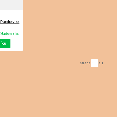
Ploskovice
Skladem 9 ks
šíku
strana
z 1