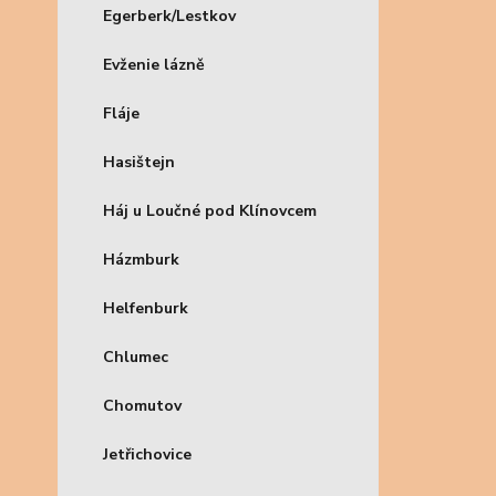
Egerberk/Lestkov
Evženie lázně
Fláje
Hasištejn
Háj u Loučné pod Klínovcem
Házmburk
Helfenburk
Chlumec
Chomutov
Jetřichovice