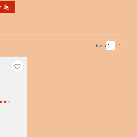
y
strana
z 1