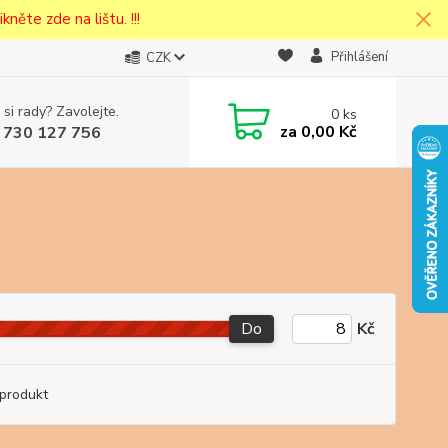
kněte zde na lištu. !!!
Přihlášení
CZK
 si rady? Zavolejte.
0
ks
cena v
za
0,00 Kč
 730 127 756
eska
Do
Kč
produkt