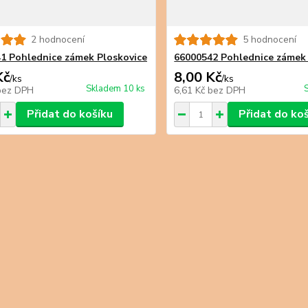
2 hodnocení
5 hodnocení
1 Pohlednice zámek Ploskovice
66000542 Pohlednice zámek 
Kč
8,00 Kč
/
ks
/
ks
Skladem 10 ks
bez DPH
6,61 Kč
bez DPH
Přidat do košíku
Přidat do ko