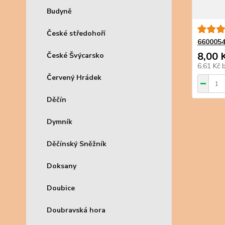
Budyně
České středohoří
6600054
8,00 
České Švýcarsko
6,61 Kč
Červený Hrádek
Děčín
Dymník
Děčínský Sněžník
Doksany
Doubice
Doubravská hora