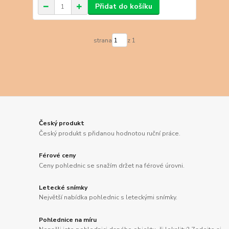
Přidat do košíku
strana
z 1
Český produkt
Český produkt s přidanou hodnotou ruční práce.
Férové ceny
Ceny pohlednic se snažím držet na férové úrovni.
Letecké snímky
Největší nabídka pohlednic s leteckými snímky.
Pohlednice na míru