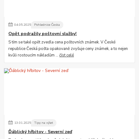
04
.
05
.
2025
Pohlednice Česka
Opět podražily poštovní služby!
S tím se také opět zvedla cena poštovních známek. V České
republice Česká pošta opakovaně zvyšuje ceny známek, a to nejen
kvůli rostoucím nákladům ...
číst celé
13
.
01
.
2025
Tipy na výlet
Ďáblický hřbitov - Severní zeď