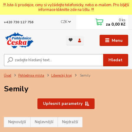
!!! Jste-li prodejce, ceny si vyžádejte telefonicky, nebo e-mailem. Pro bližší
informace klikněte zde na lištu. !!!
0
ks
CZK
+420 730 127 756
za
0,00 Kč
Menu
Hledat
Úvod
Pohlednice místa
Liberecký kraj
Semily
Semily
Upřesnit parametry
Nejnovější
Nejlevnější
Nejdražší