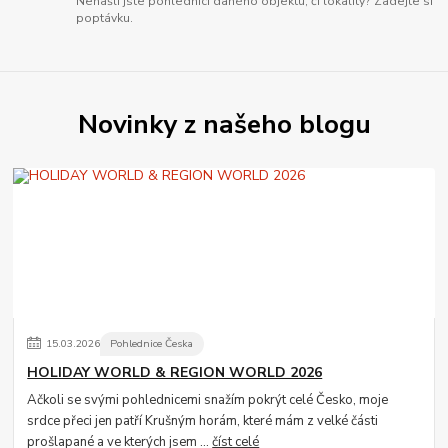
Nenašli jste pohlednici daného objektu, či lokality? Zadejte si
poptávku.
Novinky z našeho blogu
15
.
03
.
2026
Pohlednice Česka
HOLIDAY WORLD & REGION WORLD 2026
Ačkoli se svými pohlednicemi snažím pokrýt celé Česko, moje
srdce přeci jen patří Krušným horám, které mám z velké části
prošlapané a ve kterých jsem ...
číst celé