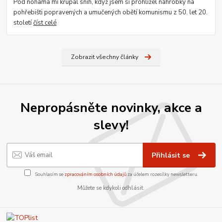
Pod nohama mi křupal sníh, když jsem si prohlížel náhrobky na
pohřebišti popravených a umučených obětí komunismu z 50. let 20.
století
číst celé
Zobrazit všechny články
Nepropásněte novinky, akce a
slevy!
Přihlásit se
Souhlasím se
zpracováním osobních údajů
za účelem rozesílky newsletteru.
Můžete se kdykoli odhlásit.