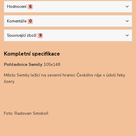
Hodnocení
6
Komentáře
0
Související zboží
9
Kompletní specifikace
Pohlednice Semily
105x148
Město Semily ležící na severní hranici Českého ráje v údolí řeky
Jizery.
Foto: Radovan Smokoň