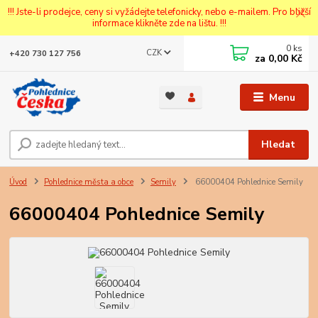
!!! Jste-li prodejce, ceny si vyžádejte telefonicky, nebo e-mailem. Pro bližší
informace klikněte zde na lištu. !!!
0
ks
CZK
+420 730 127 756
za
0,00 Kč
Menu
Hledat
Úvod
Pohlednice města a obce
Semily
66000404 Pohlednice Semily
66000404 Pohlednice Semily