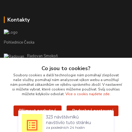
Kontakty
Pohlednice Česka
Radovan Smokoň
+420 730 127 756
Co jsou to cookies?
r.smokon@pohlednicecr.cz
Soubory cookies a další technologie nám pomáhají zlepšovat
naše služby, pomáhají nám analyzovat výkon webu a umožňují
nám pomáhat zákazníkům ve výběru správného zboží. V nastavení
si můžete vybrat, které cookies můžeme používat. Svůj souhlas
můžete kdykoliv odvolat.
Více o cookis najdete zde.
Přijmout nezbytné
Podrobné nastavení
Upravit sběr cookies.
323 návštěvníků
navštívilo tuto stránku
Přijmout všechny
za posledních 24 hodin