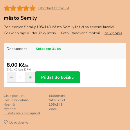
Ohodnotit produkt
město Semily
Pohlednice Semily 105x148 Město Semily ležící na severní hranici
Českého ráje v údolí řeky Jizery. Foto: Radovan Smokoň
celý popis
Dostupnost
Skladem 31 ks
8,00 Kč
/
ks
6,61 Kč
bez DPH
Přidat do košíku
Číslo produktu:
66000404
Dosud nevydáno:
foto: 2021
Rozměr:
105x148
Vydáno:
2021
Hlídat cenu / dostupnost
Do oblíbených