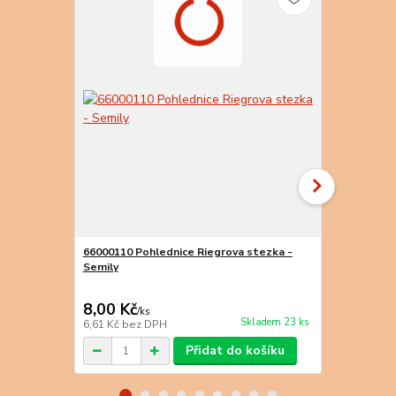
66000110 Pohlednice Riegrova stezka -
66000211 Po
Semily
Semily
8,00 Kč
9,00 Kč
/
ks
/
k
Skladem 23 ks
6,61 Kč
bez DPH
7,44 Kč
bez 
Přidat do košíku