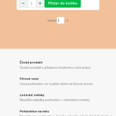
Přidat do košíku
strana
z 1
Český produkt
Český produkt s přidanou hodnotou ruční práce.
Férové ceny
Ceny pohlednic se snažím držet na férové úrovni.
Letecké snímky
Největší nabídka pohlednic s leteckými snímky.
Pohlednice na míru