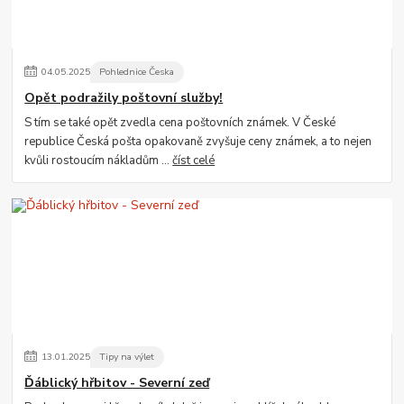
04
.
05
.
2025
Pohlednice Česka
Opět podražily poštovní služby!
S tím se také opět zvedla cena poštovních známek. V České
republice Česká pošta opakovaně zvyšuje ceny známek, a to nejen
kvůli rostoucím nákladům ...
číst celé
13
.
01
.
2025
Tipy na výlet
Ďáblický hřbitov - Severní zeď