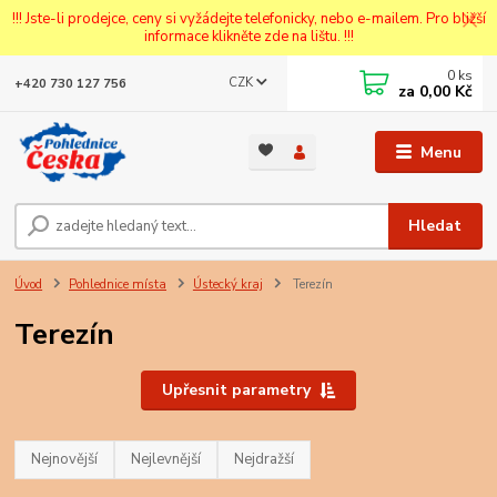
!!! Jste-li prodejce, ceny si vyžádejte telefonicky, nebo e-mailem. Pro bližší
informace klikněte zde na lištu. !!!
0
ks
CZK
+420 730 127 756
za
0,00 Kč
Menu
Hledat
Úvod
Pohlednice místa
Ústecký kraj
Terezín
Terezín
Upřesnit parametry
Nejnovější
Nejlevnější
Nejdražší