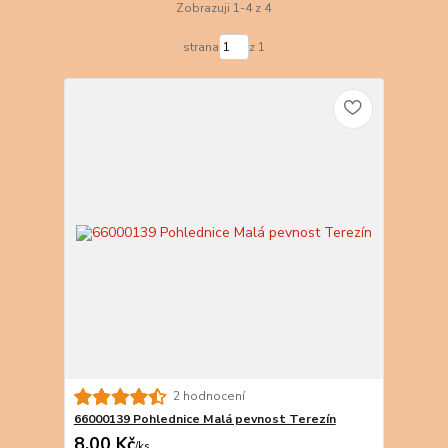
Zobrazuji 1-4 z 4
strana
z 1
2 hodnocení
66000139 Pohlednice Malá pevnost Terezín
8,00 Kč
/
ks