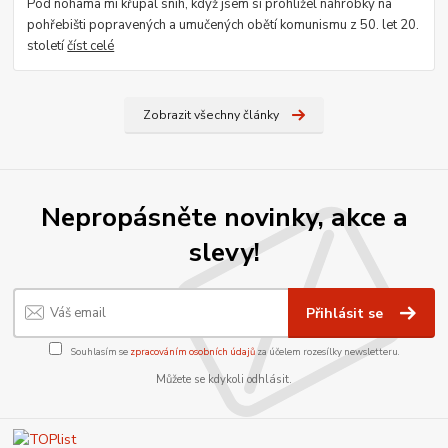
Pod nohama mi křupal sníh, když jsem si prohlížel náhrobky na
pohřebišti popravených a umučených obětí komunismu z 50. let 20.
století
číst celé
Zobrazit všechny články
Nepropásněte novinky, akce a
slevy!
Přihlásit se
Souhlasím se
zpracováním osobních údajů
za účelem rozesílky newsletteru.
Můžete se kdykoli odhlásit.