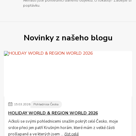
Nenašli jste pohlednici daného objektu, či lokality? Zadejte si
poptávku.
Novinky z našeho blogu
15
.
03
.
2026
Pohlednice Česka
HOLIDAY WORLD & REGION WORLD 2026
Ačkoli se svými pohlednicemi snažím pokrýt celé Česko, moje
srdce přeci jen patří Krušným horám, které mám z velké části
prošlapané a ve kterých jsem ...
číst celé