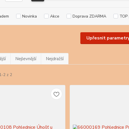
adem
Novinka
Akce
Doprava ZDARMA
TOP 
Upřesnit parametr
jší
Nejlevnější
Nejdražší
1-2 z 2