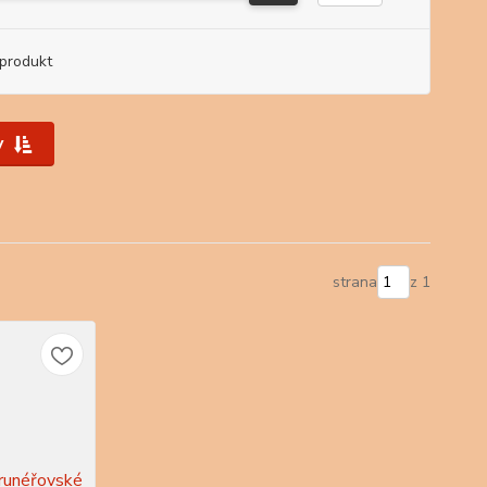
produkt
y
strana
z 1