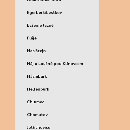
Egerberk/Lestkov
Evženie lázně
Fláje
Hasištejn
Háj u Loučné pod Klínovcem
Házmburk
Helfenburk
Chlumec
Chomutov
Jetřichovice