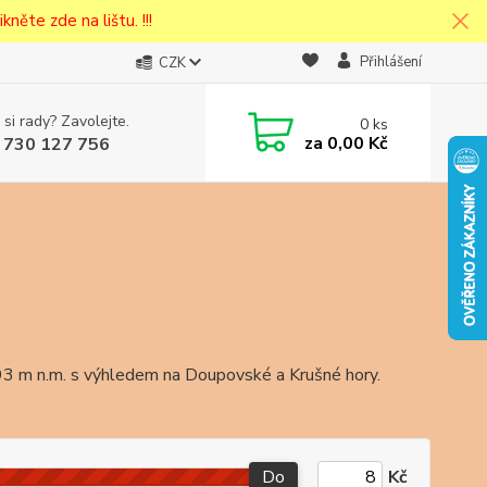
kněte zde na lištu. !!!
Přihlášení
CZK
 si rady? Zavolejte.
0
ks
cena v
za
0,00 Kč
 730 127 756
eska
593 m n.m. s výhledem na Doupovské a Krušné hory.
Do
Kč