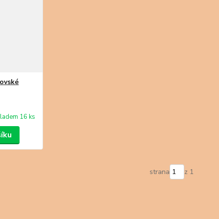
řovské
ladem 16 ks
šíku
strana
z 1