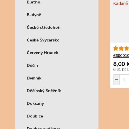
Blatno
Budyně
České středohoří
České Švýcarsko
Červený Hrádek
6600010
8,00 
Děčín
6,61 Kč
Dymník
Děčínský Sněžník
Doksany
Doubice
Doubravská hora