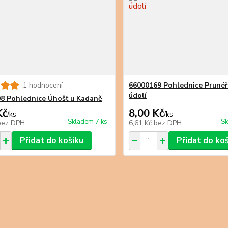
1 hodnocení
66000169 Pohlednice Pruné
údolí
8 Pohlednice Úhošť u Kadaně
Kč
8,00 Kč
/
ks
/
ks
Skladem 7 ks
Sk
bez DPH
6,61 Kč
bez DPH
Přidat do košíku
Přidat do ko