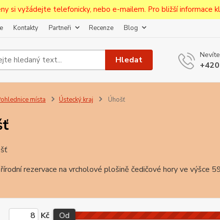
ceny si vyžádejte telefonicky, nebo e-mailem. Pro bližší informace kli
e
Kontakty
Partneři
Recenze
Blog
Upozornění pro prodejce!
Nevíte
jcům bude po zaregistrování nastavena sleva, případně upravena 
Hledat
+420
první objednávce.
--------------------------------------------------------------------------
egistrujte svůj E-mail aby vám neutekly novinky na Pohlednicích Č
ohlednice místa
Ústecký kraj
Úhošť
Odeslat
šť
Přeji si odebírat novinky e-mailem dle
podmínek zpracování osobních údajů
.
šť
Souhlasím se
zpracováním osobních údajů
pro účely registrace.
řírodní rezervace na vrcholové plošině čedičové hory ve výšce 
Zavřít
Kč
Od