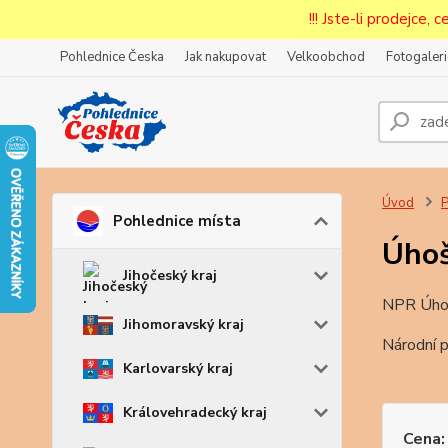
!!! Jste-li prodejce, 
Pohlednice Česka
Jak nakupovat
Velkoobchod
Fotogaleri
Prode
Zar
Úvod
P
Pohlednice místa
Úho
Jihočeský kraj
NPR Úho
Jihomoravský kraj
Národní p
Karlovarský kraj
Královehradecký kraj
Cena: