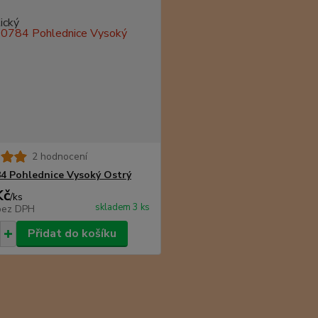
2 hodnocení
4 Pohlednice Vysoký Ostrý
Kč
/
ks
skladem 3 ks
bez DPH
Přidat do košíku