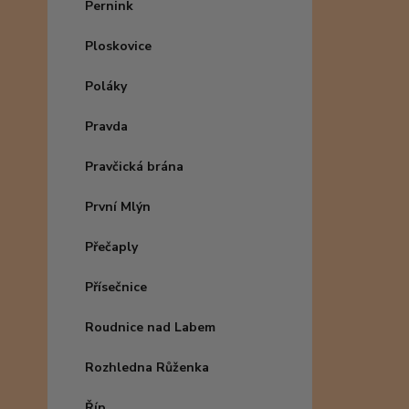
Pernink
Ploskovice
Poláky
Pravda
Pravčická brána
První Mlýn
Přečaply
Přísečnice
Roudnice nad Labem
Rozhledna Růženka
Říp