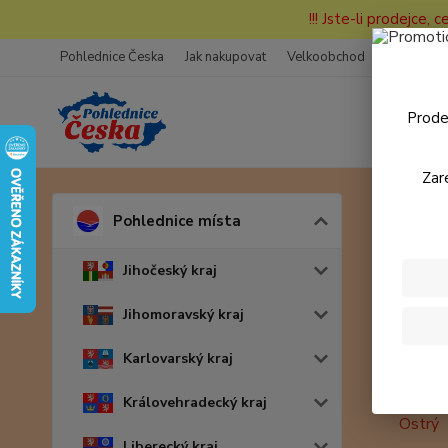
!!! Jste-li prodejce, 
Pohlednice Česka
Jak nakupovat
Velkoobchod
Fotogaleri
Prode
Zar
Úvod
P
Pohlednice místa
Vyso
Jihočeský kraj
Nejpro
Jihomoravský kraj
Karlovarský kraj
1.
Královehradecký kraj
Liberecký kraj