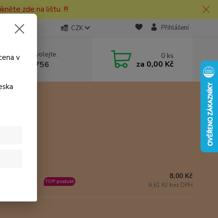
kněte zde na lištu. !!!
Přihlášení
CZK
 si rady? Zavolejte.
0
ks
cena v
za
0,00 Kč
 730 127 756
eska
8,00 Kč
ladem 3 ks
TOP produkt
6,61 Kč bez DPH