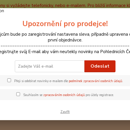
ceny si vyžádejte telefonicky, nebo e-mailem. Pro bližší informace kli
e
Kontakty
Partneři
Recenze
Blog
Upozornění pro prodejce!
Nevíte
jcům bude po zaregistrování nastavena sleva, případně upravena 
Hledat
+420
první objednávce.
--------------------------------------------------------------------------
egistrujte svůj E-mail aby vám neutekly novinky na Pohlednicích Č
ohlednice místa
Ústecký kraj
Vysoký Ostrý
Odeslat
ký Ostrý
Přeji si odebírat novinky e-mailem dle
podmínek zpracování osobních údajů
.
dávanější
Souhlasím se
zpracováním osobních údajů
pro účely registrace.
66000784 Pohlednice Vysoký Ostrý
sk
Vysoký Ostrý - Ústí nad Labem
Zavřít