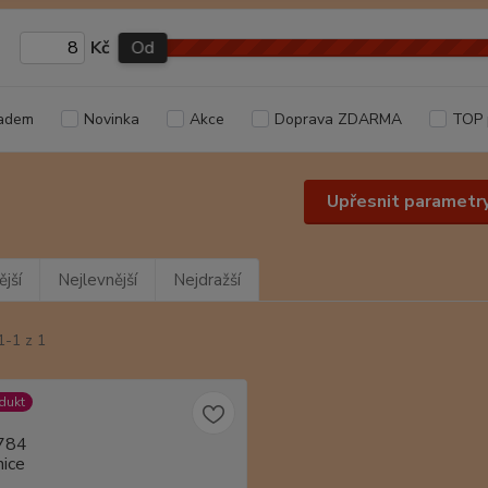
Kč
Od
adem
Novinka
Akce
Doprava ZDARMA
TOP 
Upřesnit parametr
jší
Nejlevnější
Nejdražší
1-1 z 1
dukt