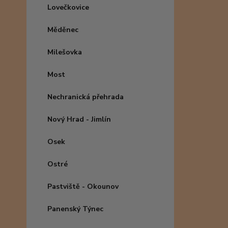
Lovečkovice
Měděnec
Milešovka
Most
Nechranická přehrada
Nový Hrad - Jimlín
Osek
Ostré
Pastviště - Okounov
Panenský Týnec