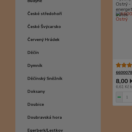
Budyně
České středohoří
České Švýcarsko
Červený Hrádek
Děčín
Dymník
6600078
Děčínský Sněžník
8,00 
6,61 Kč
Doksany
Doubice
Doubravská hora
Egerberk/Lestkov