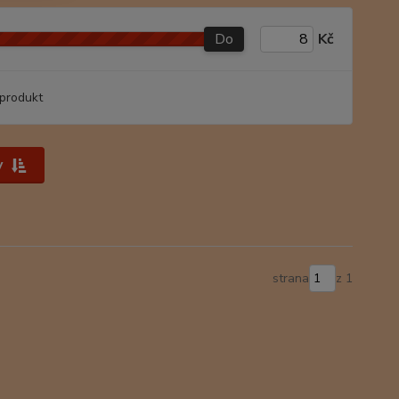
Do
Kč
produkt
y
strana
z 1