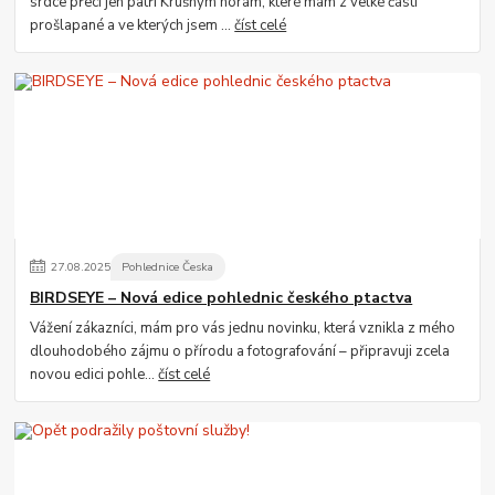
srdce přeci jen patří Krušným horám, které mám z velké části
prošlapané a ve kterých jsem ...
číst celé
27
.
08
.
2025
Pohlednice Česka
BIRDSEYE – Nová edice pohlednic českého ptactva
Vážení zákazníci, mám pro vás jednu novinku, která vznikla z mého
dlouhodobého zájmu o přírodu a fotografování – připravuji zcela
novou edici pohle...
číst celé