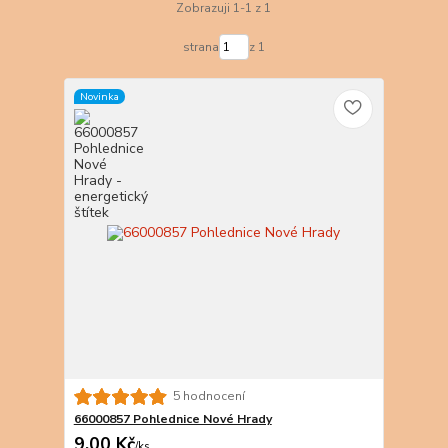
Zobrazuji 1-1 z 1
strana
z 1
Novinka
5 hodnocení
66000857 Pohlednice Nové Hrady
9,00 Kč
/
ks