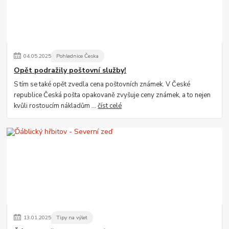
04
.
05
.
2025
Pohlednice Česka
Opět podražily poštovní služby!
S tím se také opět zvedla cena poštovních známek. V České
republice Česká pošta opakovaně zvyšuje ceny známek, a to nejen
kvůli rostoucím nákladům ...
číst celé
13
.
01
.
2025
Tipy na výlet