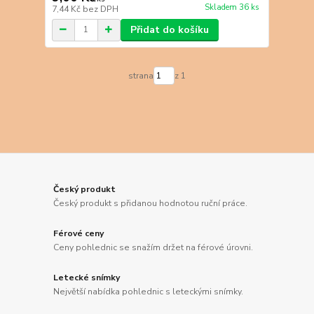
Skladem 36 ks
7,44 Kč
bez DPH
Přidat do košíku
strana
z 1
Český produkt
Český produkt s přidanou hodnotou ruční práce.
Férové ceny
Ceny pohlednic se snažím držet na férové úrovni.
Letecké snímky
Největší nabídka pohlednic s leteckými snímky.