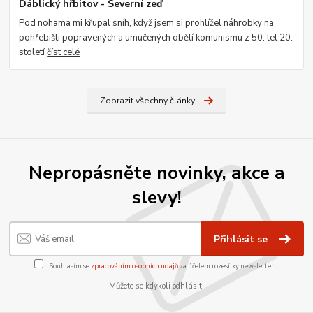
Ďáblický hřbitov - Severní zeď
Pod nohama mi křupal sníh, když jsem si prohlížel náhrobky na
pohřebišti popravených a umučených obětí komunismu z 50. let 20.
století
číst celé
Zobrazit všechny články
Nepropásněte novinky, akce a
slevy!
Přihlásit se
Souhlasím se
zpracováním osobních údajů
za účelem rozesílky newsletteru.
Můžete se kdykoli odhlásit.