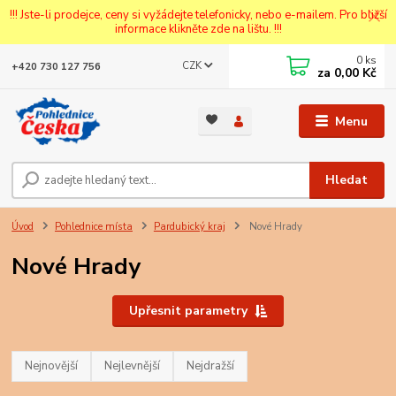
!!! Jste-li prodejce, ceny si vyžádejte telefonicky, nebo e-mailem. Pro bližší
informace klikněte zde na lištu. !!!
0
ks
CZK
+420 730 127 756
za
0,00 Kč
Menu
Hledat
Úvod
Pohlednice místa
Pardubický kraj
Nové Hrady
Nové Hrady
Upřesnit parametry
Nejnovější
Nejlevnější
Nejdražší