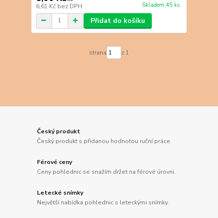
Skladem 45 ks
6,61 Kč
bez DPH
Přidat do košíku
strana
z 1
Český produkt
Český produkt s přidanou hodnotou ruční práce.
Férové ceny
Ceny pohlednic se snažím držet na férové úrovni.
Letecké snímky
Největší nabídka pohlednic s leteckými snímky.