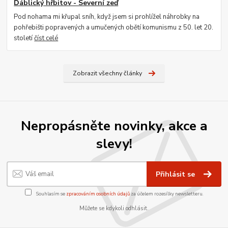
Ďáblický hřbitov - Severní zeď
Pod nohama mi křupal sníh, když jsem si prohlížel náhrobky na
pohřebišti popravených a umučených obětí komunismu z 50. let 20.
století
číst celé
Zobrazit všechny články
Nepropásněte novinky, akce a
slevy!
Přihlásit se
Souhlasím se
zpracováním osobních údajů
za účelem rozesílky newsletteru.
Můžete se kdykoli odhlásit.