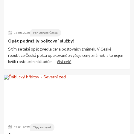
04
.
05
.
2025
Pohlednice Česka
Opět podražily poštovní služby!
S tím se také opět zvedla cena poštovních známek. V České
republice Česká pošta opakovaně zvyšuje ceny známek, a to nejen
kvůli rostoucím nákladům ...
číst celé
13
.
01
.
2025
Tipy na výlet