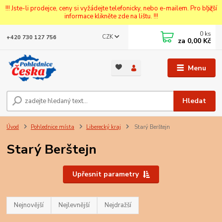
!!! Jste-li prodejce, ceny si vyžádejte telefonicky, nebo e-mailem. Pro bližší
informace klikněte zde na lištu. !!!
0
ks
CZK
+420 730 127 756
za
0,00 Kč
Menu
Hledat
Úvod
Pohlednice místa
Liberecký kraj
Starý Berštejn
Starý Berštejn
Upřesnit parametry
Nejnovější
Nejlevnější
Nejdražší