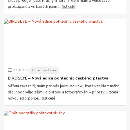
srdce přeci jen patří Krušným horám, které mám z velké části
prošlapané a ve kterých jsem ...
číst celé
27
.
08
.
2025
Pohlednice Česka
BIRDSEYE – Nová edice pohlednic českého ptactva
Vážení zákazníci, mám pro vás jednu novinku, která vznikla z mého
dlouhodobého zájmu o přírodu a fotografování – připravuji zcela
novou edici pohle...
číst celé