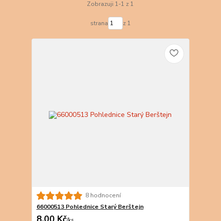
Zobrazuji 1-1 z 1
strana
z 1
8 hodnocení
66000513 Pohlednice Starý Berštejn
8,00 Kč
/
ks