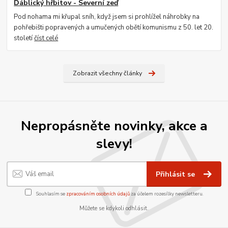
Ďáblický hřbitov - Severní zeď
Pod nohama mi křupal sníh, když jsem si prohlížel náhrobky na
pohřebišti popravených a umučených obětí komunismu z 50. let 20.
století
číst celé
Zobrazit všechny články
Nepropásněte novinky, akce a
slevy!
Přihlásit se
Souhlasím se
zpracováním osobních údajů
za účelem rozesílky newsletteru.
Můžete se kdykoli odhlásit.