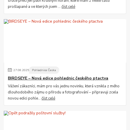
srdce přeci jen patří Krušným horám, které mám z velké části
prošlapané a ve kterých jsem ...
číst celé
27
.
08
.
2025
Pohlednice Česka
BIRDSEYE – Nová edice pohlednic českého ptactva
Vážení zákazníci, mám pro vás jednu novinku, která vznikla z mého
dlouhodobého zájmu o přírodu a fotografování – připravuji zcela
novou edici pohle...
číst celé