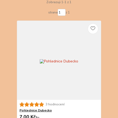
Zobrazuji 1-1 z 1
strana
z 1
3 hodnocení
Pohlednice Dubecko
7,00 Kč
/
ks