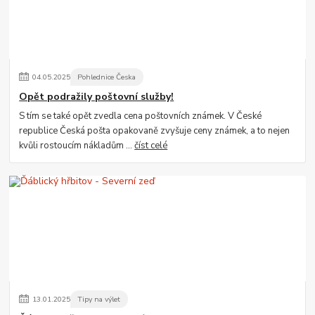
04
.
05
.
2025
Pohlednice Česka
Opět podražily poštovní služby!
S tím se také opět zvedla cena poštovních známek. V České
republice Česká pošta opakovaně zvyšuje ceny známek, a to nejen
kvůli rostoucím nákladům ...
číst celé
13
.
01
.
2025
Tipy na výlet