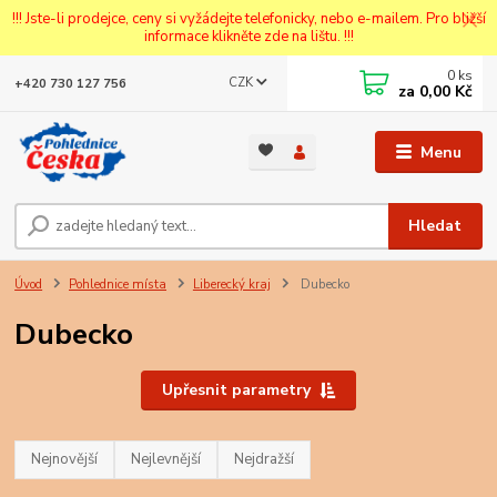
!!! Jste-li prodejce, ceny si vyžádejte telefonicky, nebo e-mailem. Pro bližší
informace klikněte zde na lištu. !!!
0
ks
CZK
+420 730 127 756
za
0,00 Kč
Menu
Hledat
Úvod
Pohlednice místa
Liberecký kraj
Dubecko
Dubecko
Upřesnit parametry
Nejnovější
Nejlevnější
Nejdražší