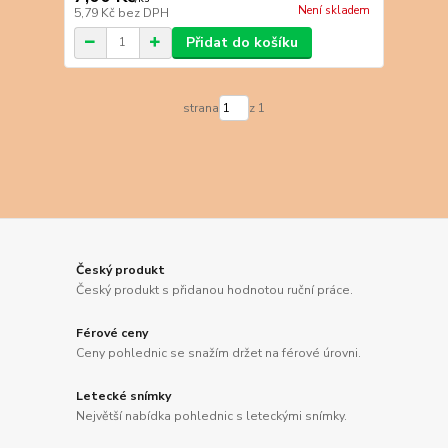
Není skladem
5,79 Kč
bez DPH
Přidat do košíku
strana
z 1
Český produkt
Český produkt s přidanou hodnotou ruční práce.
Férové ceny
Ceny pohlednic se snažím držet na férové úrovni.
Letecké snímky
Největší nabídka pohlednic s leteckými snímky.