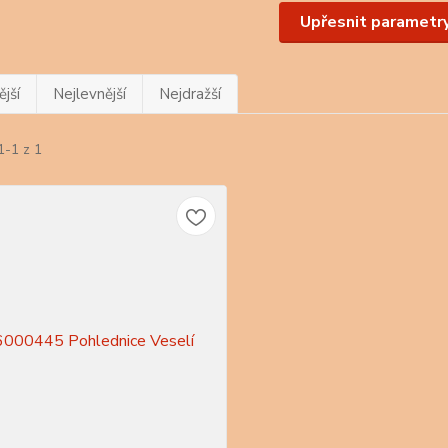
Upřesnit parametr
jší
Nejlevnější
Nejdražší
1-1 z 1