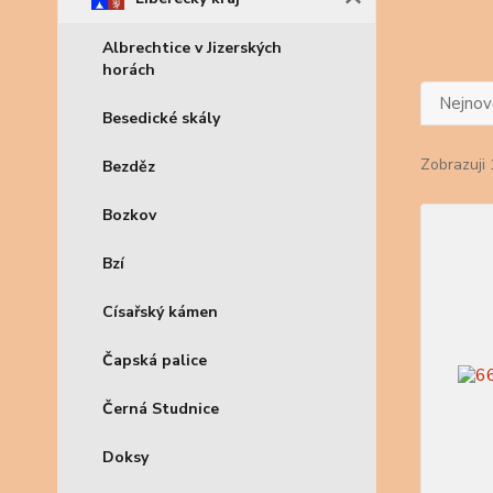
Albrechtice v Jizerských
horách
Nejnově
Besedické skály
Zobrazuji 
Bezděz
Bozkov
Bzí
Císařský kámen
Čapská palice
Černá Studnice
Doksy