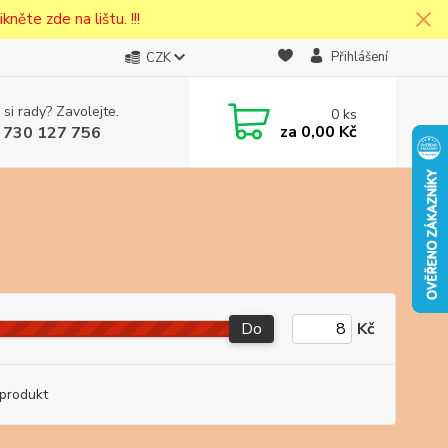
kněte zde na lištu. !!!
Přihlášení
CZK
 si rady? Zavolejte.
0
ks
cena v
za
0,00 Kč
 730 127 756
eska
Do
Kč
produkt