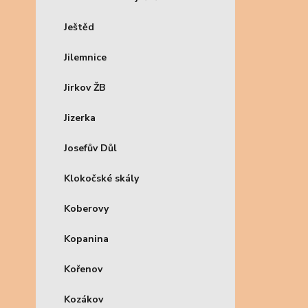
Ještěd
Jilemnice
Jirkov ŽB
Jizerka
Josefův Důl
Klokočské skály
Koberovy
Kopanina
Kořenov
Kozákov