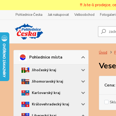
!!! Jste-li prodejce, 
Pohlednice Česka
Jak nakupovat
Velkoobchod
Fotogaleri
Prode
Zar
Úvod
P
Pohlednice místa
Vese
Jihočeský kraj
Jihomoravský kraj
Cena:
Karlovarský kraj
Skl
Královehradecký kraj
Liberecký kraj