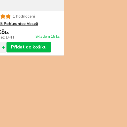
1 hodnocení
5 Pohlednice Veselí
Kč
/
ks
Skladem 15 ks
bez DPH
Přidat do košíku