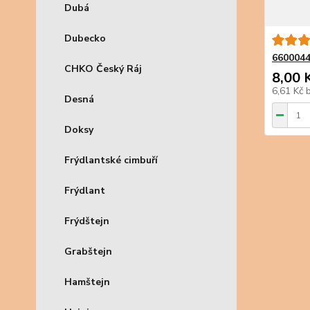
Dubá
Dubecko
6600044
CHKO Český Ráj
8,00 
6,61 Kč
Desná
Doksy
Frýdlantské cimbuří
Frýdlant
Frýdštejn
Grabštejn
Hamštejn