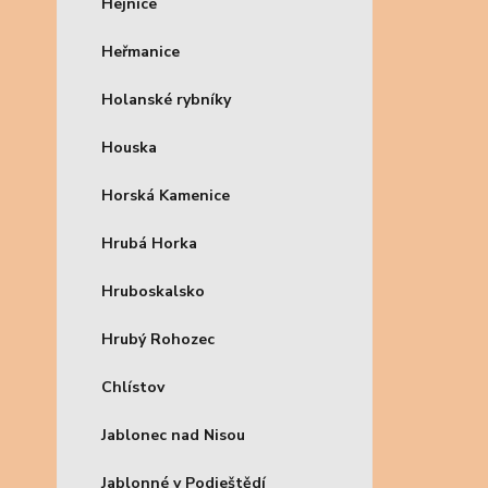
Hejnice
Heřmanice
Holanské rybníky
Houska
Horská Kamenice
Hrubá Horka
Hruboskalsko
Hrubý Rohozec
Chlístov
Jablonec nad Nisou
Jablonné v Podještědí