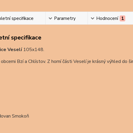
etní specifikace
Parametry
Hodnocení
1
tní specifikace
ice Veselí
105x148.
 obcemi Bzí a Chlístov. Z horní části Veselí je krásný výhled do 
dovan Smokoň