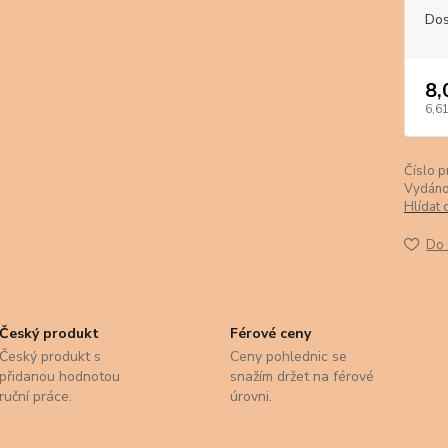
Dos
8,
6,61
Číslo p
Vydáno
Hlídat 
Do 
Český produkt
Férové ceny
Český produkt s
Ceny pohlednic se
přidanou hodnotou
snažím držet na férové
ruční práce.
úrovni.