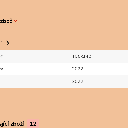
zboží
etry
r
105x148
o
2022
2022
jící zboží
12