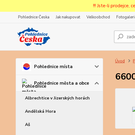
!!! Jste-li prodejce, 
Pohlednice Česka
Jak nakupovat
Velkoobchod
Fotogaleri
Prode
Zar
Úvod
P
Pohlednice místa
6600
Pohlednice města a obce
Albrechtice v Jizerských horách
Andělská Hora
Aš