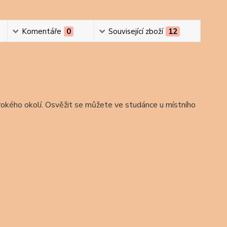
Komentáře
0
Související zboží
12
širokého okolí. Osvěžit se můžete ve studánce u místního