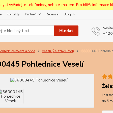
ceny si vyžádejte telefonicky, nebo e-mailem. Pro bližší informace kli
e
Kontakty
Partneři
Recenze
Blog
Upozornění pro prodejce!
Nevíte
jcům bude po zaregistrování nastavena sleva, případně upravena 
Hledat
+420
první objednávce.
--------------------------------------------------------------------------
egistrujte svůj E-mail aby vám neutekly novinky na Pohlednicích Č
ohlednice města a obce
Veselí (Železný Brod)
66000445 Pohlednice
Odeslat
0445 Pohlednice Veselí
Přeji si odebírat novinky e-mailem dle
podmínek zpracování osobních údajů
.
Souhlasím se
zpracováním osobních údajů
pro účely registrace.
Žele
Leží me
Zavřít
do šir