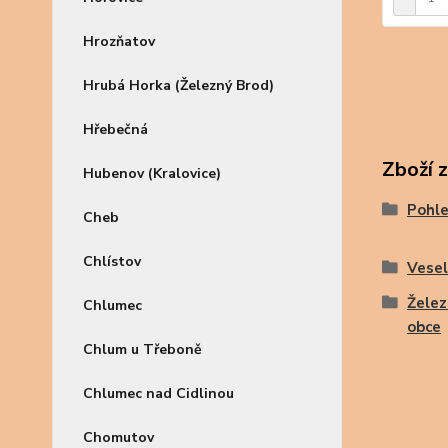
Hrozňatov
Hrubá Horka (Železný Brod)
Hřebečná
Zboží 
Hubenov (Kralovice)
Pohle
Cheb
Chlístov
Vesel
Želez
Chlumec
obce
Chlum u Třeboně
Chlumec nad Cidlinou
Chomutov