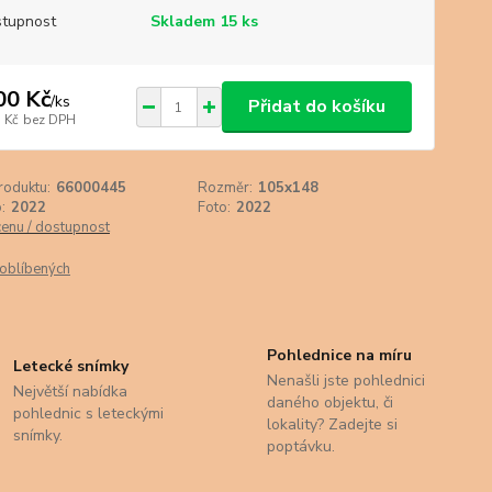
tupnost
Skladem 15 ks
00 Kč
/
ks
Přidat do košíku
 Kč
bez DPH
roduktu:
66000445
Rozměr:
105x148
:
2022
Foto:
2022
cenu / dostupnost
oblíbených
Pohlednice na míru
Letecké snímky
Nenašli jste pohlednici
Největší nabídka
daného objektu, či
pohlednic s leteckými
lokality? Zadejte si
snímky.
poptávku.