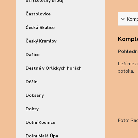
Bzí (Železný Brod)
Častolovice
Kompl
Česká Skalice
Komple
Český Krumlov
Pohledn
Dačice
Leží mezi
Deštné v Orlických horách
potoka.
Děčín
Doksany
Doksy
Foto: Ra
Dolní Kounice
Dolní Malá Úpa