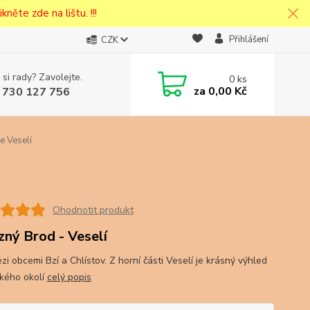
kněte zde na lištu. !!!
Přihlášení
CZK
 si rady? Zavolejte.
0
ks
cena v
za
0,00 Kč
 730 127 756
eska
 Veselí
Ohodnotit produkt
zný Brod - Veselí
zi obcemi Bzí a Chlístov. Z horní části Veselí je krásný výhled
okého okolí
celý popis