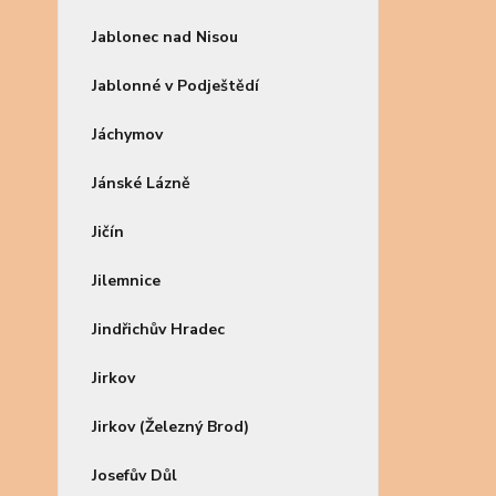
Jablonec nad Nisou
Jablonné v Podještědí
Jáchymov
Jánské Lázně
Jičín
Jilemnice
Jindřichův Hradec
Jirkov
Jirkov (Železný Brod)
Josefův Důl