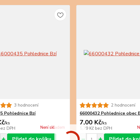
3 hodnocení
2 hodnocení
5 Pohlednice Bzí
66000432 Pohlednice obec B
Kč
7,00 Kč
/
ks
/
ks
Není skladem
N
bez DPH
5,79 Kč
bez DPH
Přidat do košíku
Přidat do ko