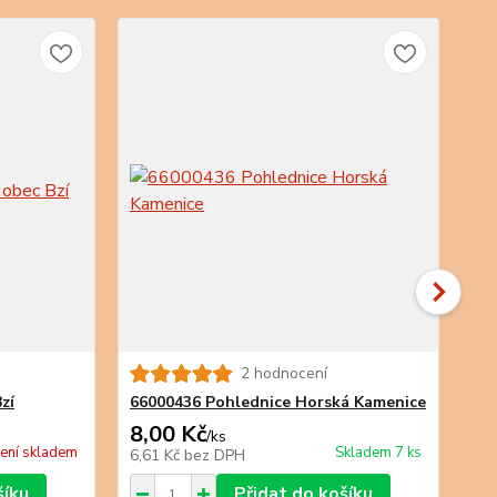
2 hodnocení
zí
66000436 Pohlednice Horská Kamenice
66
8,00 Kč
8,
/
ks
ení skladem
Skladem 7 ks
6,61 Kč
bez DPH
6,6
šíku
Přidat do košíku