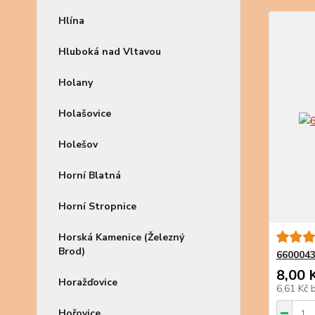
Hlína
Hluboká nad Vltavou
Holany
Holašovice
Holešov
Horní Blatná
Horní Stropnice
Horská Kamenice (Železný
Brod)
6600043
8,00 
Horažďovice
6,61 Kč
Hořovice