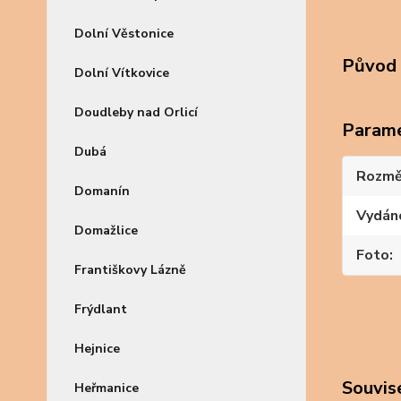
Dolní Věstonice
Původ 
Dolní Vítkovice
Doudleby nad Orlicí
Param
Dubá
Rozmě
Domanín
Vydán
Domažlice
Foto
Františkovy Lázně
Frýdlant
Hejnice
Souvise
Heřmanice