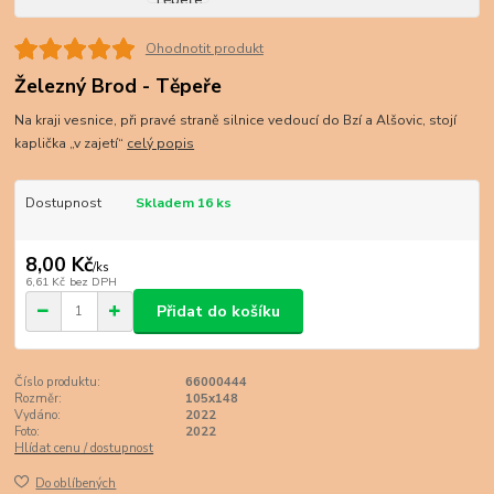
Ohodnotit produkt
Železný Brod - Těpeře
Na kraji vesnice, při pravé straně silnice vedoucí do Bzí a Alšovic, stojí
kaplička „v zajetí“
celý popis
Dostupnost
Skladem 16 ks
8,00 Kč
/
ks
6,61 Kč
bez DPH
Přidat do košíku
Číslo produktu:
66000444
Rozměr:
105x148
Vydáno:
2022
Foto:
2022
Hlídat cenu / dostupnost
Do oblíbených