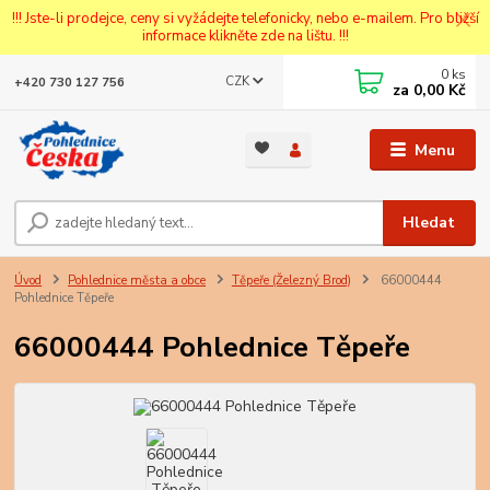
!!! Jste-li prodejce, ceny si vyžádejte telefonicky, nebo e-mailem. Pro bližší
informace klikněte zde na lištu. !!!
0
ks
CZK
+420 730 127 756
za
0,00 Kč
Menu
Hledat
Úvod
Pohlednice města a obce
Těpeře (Železný Brod)
66000444
Pohlednice Těpeře
66000444 Pohlednice Těpeře