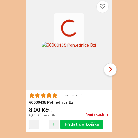
3 hodnocení
66000435 Pohlednice Bzí
66000432 Po
8,00 Kč
7,00 Kč
/
ks
/
k
Není skladem
6,61 Kč
bez DPH
5,79 Kč
bez 
Přidat do košíku