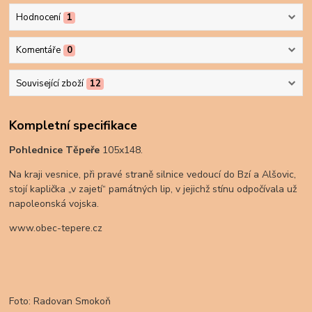
Hodnocení
1
Komentáře
0
Související zboží
12
Kompletní specifikace
Pohlednice Těpeře
105x148.
Na kraji vesnice, při pravé straně silnice vedoucí do Bzí a Alšovic,
stojí kaplička „v zajetí“ památných lip, v jejichž stínu odpočívala už
napoleonská vojska.
www.obec-tepere.cz
Foto: Radovan Smokoň