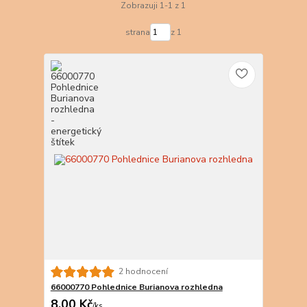
Zobrazuji 1-1 z 1
strana
z 1
2 hodnocení
66000770 Pohlednice Burianova rozhledna
8,00 Kč
/
ks