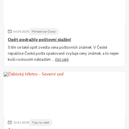
04
.
05
.
2025
Pohlednice Česka
Opět podražily poštovní služby!
S tím se také opět zvedla cena poštovních známek. V České
republice Česká pošta opakovaně zvyšuje ceny známek, a to nejen
kvůli rostoucím nákladům ...
číst celé
13
.
01
.
2025
Tipy na výlet