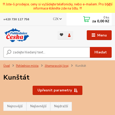
!!! Jste-li prodejce, ceny si vyžádejte telefonicky, nebo e-mailem. Pro bližší
informace klikněte zde na lištu. !!!
0
ks
CZK
+420 730 127 756
za
0,00 Kč
Menu
Hledat
Úvod
Pohlednice místa
Jihomoravský kraj
Kunštát
Kunštát
Upřesnit parametry
Nejnovější
Nejlevnější
Nejdražší