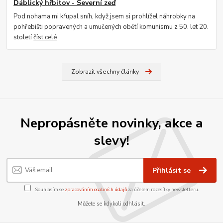
Ďáblický hřbitov - Severní zeď
Pod nohama mi křupal sníh, když jsem si prohlížel náhrobky na
pohřebišti popravených a umučených obětí komunismu z 50. let 20.
století
číst celé
Zobrazit všechny články
Nepropásněte novinky, akce a
slevy!
Přihlásit se
Souhlasím se
zpracováním osobních údajů
za účelem rozesílky newsletteru.
Můžete se kdykoli odhlásit.