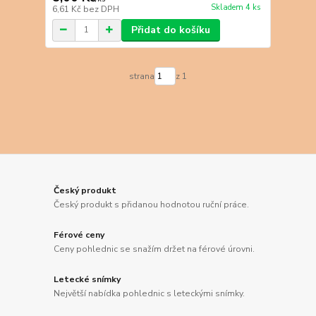
Skladem 4 ks
6,61 Kč
bez DPH
Přidat do košíku
strana
z 1
Český produkt
Český produkt s přidanou hodnotou ruční práce.
Férové ceny
Ceny pohlednic se snažím držet na férové úrovni.
Letecké snímky
Největší nabídka pohlednic s leteckými snímky.