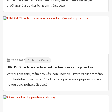
srdce přeci jen patří Krušným horám, které mám z velké části
prošlapané a ve kterých jsem ...
číst celé
27
.
08
.
2025
Pohlednice Česka
BIRDSEYE – Nová edice pohlednic českého ptactva
Vážení zákazníci, mám pro vás jednu novinku, která vznikla z mého
dlouhodobého zájmu o přírodu a fotografování – připravuji zcela
novou edici pohle...
číst celé