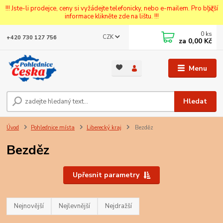
!!! Jste-li prodejce, ceny si vyžádejte telefonicky, nebo e-mailem. Pro bližší
informace klikněte zde na lištu. !!!
0
ks
CZK
+420 730 127 756
za
0,00 Kč
Menu
Hledat
Úvod
Pohlednice místa
Liberecký kraj
Bezděz
Bezděz
Upřesnit parametry
Nejnovější
Nejlevnější
Nejdražší