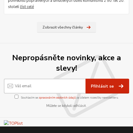
pohřebišti popravených a umučených obětí komunismu z 50. let 20.
století
číst celé
Zobrazit všechny články
Nepropásněte novinky, akce a
slevy!
Přihlásit se
Souhlasím se
zpracováním osobních údajů
za účelem rozesílky newsletteru.
Můžete se kdykoli odhlásit.