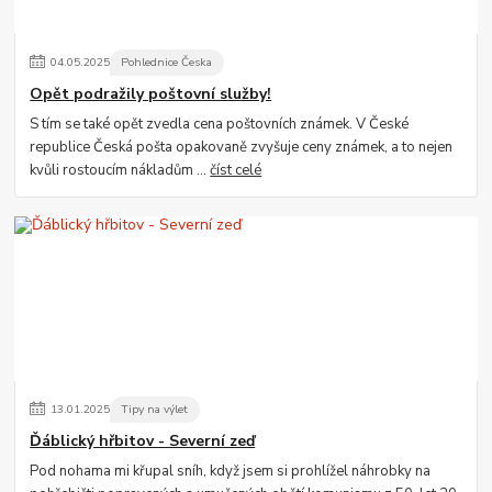
04
.
05
.
2025
Pohlednice Česka
Opět podražily poštovní služby!
S tím se také opět zvedla cena poštovních známek. V České
republice Česká pošta opakovaně zvyšuje ceny známek, a to nejen
kvůli rostoucím nákladům ...
číst celé
13
.
01
.
2025
Tipy na výlet
Ďáblický hřbitov - Severní zeď
Pod nohama mi křupal sníh, když jsem si prohlížel náhrobky na