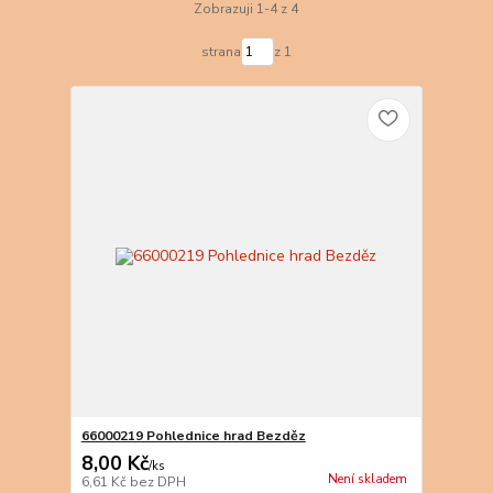
Zobrazuji 1-4 z 4
strana
z 1
66000219 Pohlednice hrad Bezděz
8,00 Kč
/
ks
Není skladem
6,61 Kč
bez DPH