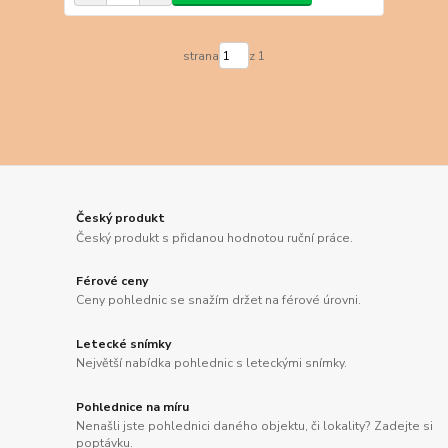
strana
z 1
Český produkt
Český produkt s přidanou hodnotou ruční práce.
Férové ceny
Ceny pohlednic se snažím držet na férové úrovni.
Letecké snímky
Největší nabídka pohlednic s leteckými snímky.
Pohlednice na míru
Nenašli jste pohlednici daného objektu, či lokality? Zadejte si
poptávku.