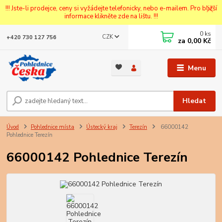
!!! Jste-li prodejce, ceny si vyžádejte telefonicky, nebo e-mailem. Pro bližší
informace klikněte zde na lištu. !!!
0
ks
CZK
+420 730 127 756
za
0,00 Kč
Menu
Hledat
Úvod
Pohlednice místa
Ústecký kraj
Terezín
66000142
Pohlednice Terezín
66000142 Pohlednice Terezín