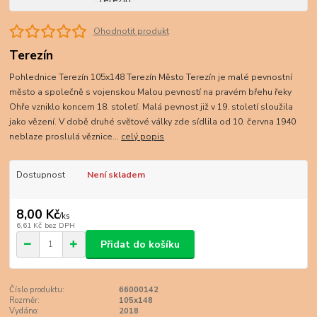
Ohodnotit produkt
Terezín
Pohlednice Terezín 105x148 Terezín Město Terezín je malé pevnostní
město a společně s vojenskou Malou pevností na pravém břehu řeky
Ohře vzniklo koncem 18. století. Malá pevnost již v 19. století sloužila
jako vězení. V době druhé světové války zde sídlila od 10. června 1940
neblaze proslulá věznice...
celý popis
Dostupnost
Není skladem
8,00 Kč
/
ks
6,61 Kč
bez DPH
Přidat do košíku
Číslo produktu:
66000142
Rozměr:
105x148
Vydáno:
2018