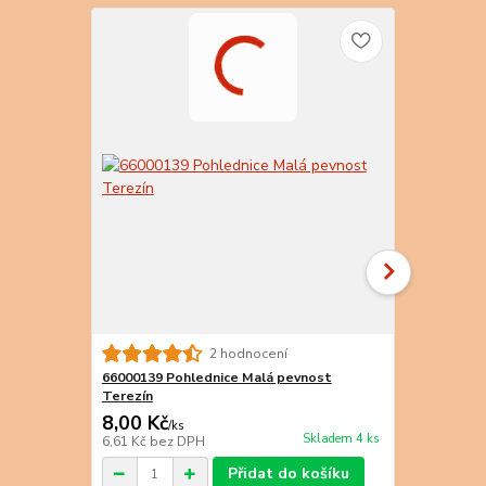
2 hodnocení
66000139 Pohlednice Malá pevnost
66000141 Po
Terezín
Terezín
8,00 Kč
9,00 Kč
/
ks
/
k
Skladem 4 ks
6,61 Kč
bez DPH
7,44 Kč
bez 
Přidat do košíku