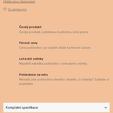
Hlídat cenu / dostupnost
Do oblíbených
Český produkt
Český produkt s přidanou hodnotou ruční práce.
Férové ceny
Ceny pohlednic se snažím držet na férové úrovni.
Letecké snímky
Největší nabídka pohlednic s leteckými snímky.
Pohlednice na míru
Nenašli jste pohlednici daného objektu, či lokality? Zadejte si
poptávku.
Kompletní specifikace