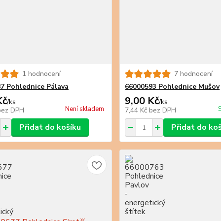
1 hodnocení
7 hodnocení
7 Pohlednice Pálava
66000593 Pohlednice Mušov
Kč
9,00 Kč
/
ks
/
ks
Není skladem
bez DPH
7,44 Kč
bez DPH
Přidat do košíku
Přidat do ko