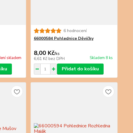
6 hodnocení
66000584 Pohlednice Děvičky
8,00 Kč
/
ks
ení skladem
Skladem 8 ks
6,61 Kč
bez DPH
šíku
Přidat do košíku