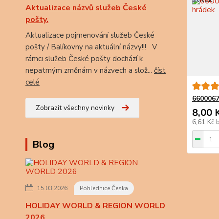
Aktualizace názvů služeb České
pošty.
Aktualizace pojmenování služeb České
pošty / Balíkovny na aktuální názvy!!! V
rámci služeb České pošty dochází k
nepatrným změnám v názvech a slož...
číst
celé
6600067
Zobrazit všechny novinky
8,00 
6,61 Kč
Blog
15.03.2026
Pohlednice Česka
HOLIDAY WORLD & REGION WORLD
2026