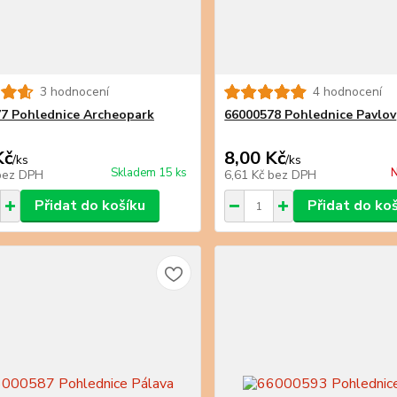
3 hodnocení
4 hodnocení
7 Pohlednice Archeopark
66000578 Pohlednice Pavlov
Kč
8,00 Kč
/
ks
/
ks
Skladem 15 ks
N
bez DPH
6,61 Kč
bez DPH
Přidat do košíku
Přidat do ko