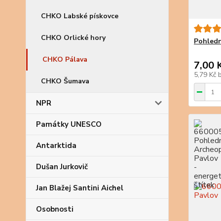
CHKO Labské pískovce
CHKO Orlické hory
Pohledn
CHKO Pálava
7,00 
5,79 Kč
CHKO Šumava
NPR
Památky UNESCO
Antarktida
Dušan Jurkovič
Jan Blažej Santini Aichel
Osobnosti