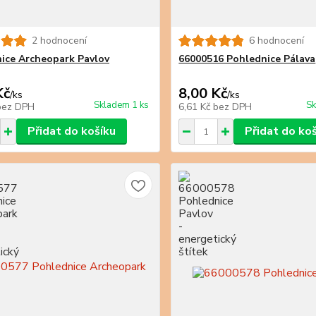
2 hodnocení
6 hodnocení
ice Archeopark Pavlov
66000516 Pohlednice Pálava
Kč
8,00 Kč
/
ks
/
ks
Skladem 1 ks
Sk
bez DPH
6,61 Kč
bez DPH
Přidat do košíku
Přidat do ko