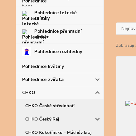
Pohlednice letecké
snímky
Nejnově
Pohlednice přehradní
nádrže
Zobrazuji 
Pohlednice rozhledny
Pohlednice květiny
Pohlednice zvířata
CHKO
CHKO České středohoří
CHKO Český Ráj
CHKO Kokořínsko – Máchův kraj