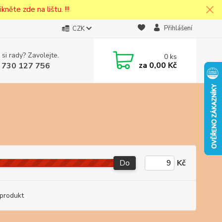
kněte zde na lištu. !!!
Přihlášení
CZK
 si rady? Zavolejte.
0
ks
cena v
za
0,00 Kč
 730 127 756
eska
Do
Kč
produkt