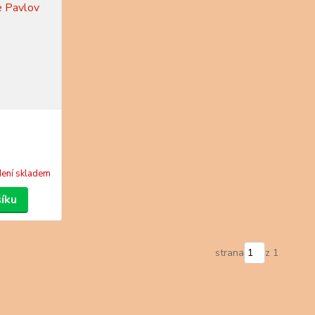
ení skladem
šíku
strana
z 1