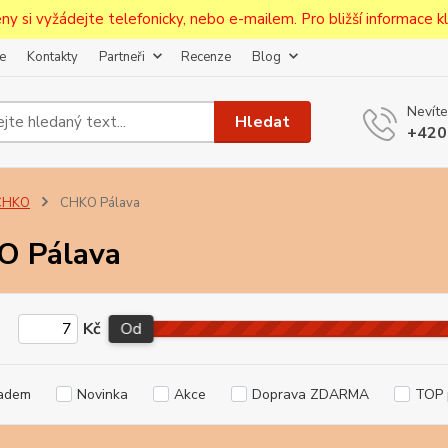
ceny si vyžádejte telefonicky, nebo e-mailem. Pro bližší informace kli
e
Kontakty
Partneři
Recenze
Blog
Upozornění pro prodejce!
Nevíte
jcům bude po zaregistrování nastavena sleva, případně upravena 
Hledat
+420
první objednávce.
--------------------------------------------------------------------------
egistrujte svůj E-mail aby vám neutekly novinky na Pohlednicích Č
CHKO
CHKO Pálava
Odeslat
O Pálava
Přeji si odebírat novinky e-mailem dle
podmínek zpracování osobních údajů
.
Kč
Od
Souhlasím se
zpracováním osobních údajů
pro účely registrace.
Zavřít
adem
Novinka
Akce
Doprava ZDARMA
TOP 