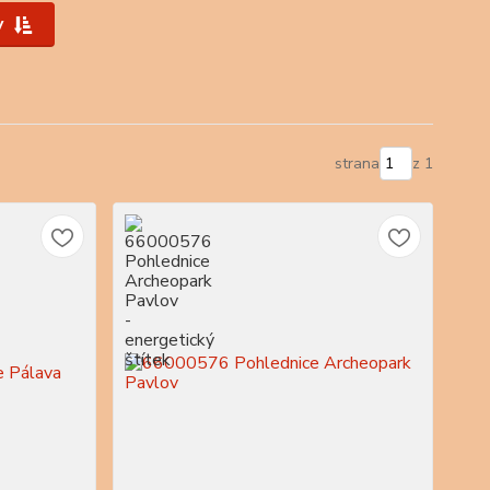
y
strana
z 1