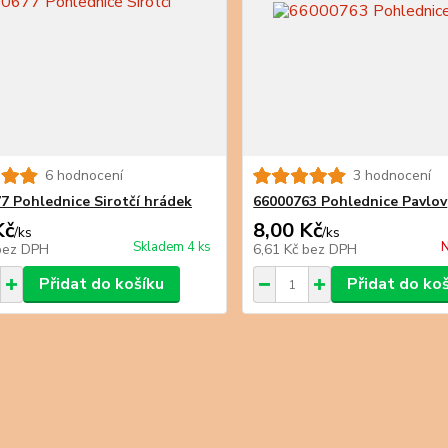
6 hodnocení
3 hodnocení
7 Pohlednice Sirotčí hrádek
66000763 Pohlednice Pavlov
Kč
8,00 Kč
/
ks
/
ks
Skladem 4 ks
N
bez DPH
6,61 Kč
bez DPH
Přidat do košíku
Přidat do ko