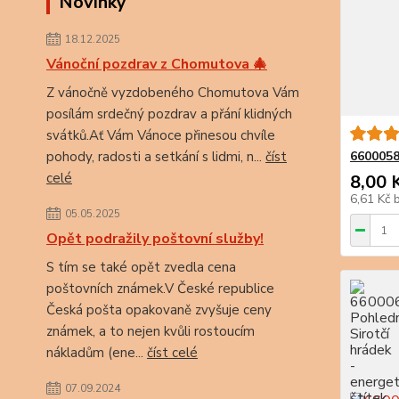
Novinky
18.12.2025
Vánoční pozdrav z Chomutova 🎄
Z vánočně vyzdobeného Chomutova Vám
posílám srdečný pozdrav a přání klidných
svátků.Ať Vám Vánoce přinesou chvíle
pohody, radosti a setkání s lidmi, n...
číst
6600058
celé
8,00 
6,61 Kč
05.05.2025
Opět podražily poštovní služby!
S tím se také opět zvedla cena
poštovních známek.V České republice
Česká pošta opakovaně zvyšuje ceny
známek, a to nejen kvůli rostoucím
nákladům (ene...
číst celé
07.09.2024