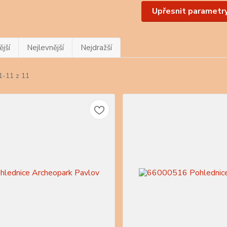
Upřesnit parametr
jší
Nejlevnější
Nejdražší
1-11 z 11