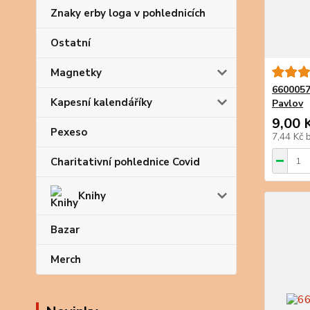
Znaky erby loga v pohlednicích
Ostatní
Magnetky
6600057
Kapesní kalendáříky
Pavlov
9,00 
Pexeso
7,44 Kč
Charitativní pohlednice Covid
Knihy
Bazar
Merch