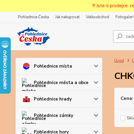
!!! Jste-li prodejce, 
Pohlednice Česka
Jak nakupovat
Velkoobchod
Fotogaleri
Prode
Zar
Úvod
Pohlednice místa
CHK
Pohlednice města a obce
Cena:
Pohlednice hrady
Pohlednice zámky
Skl
Pohlednice hory