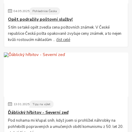
04
.
05
.
2025
Pohlednice Česka
Opět podražily poštovní služby!
S tím se také opět zvedla cena poštovních známek. V České
republice Česká pošta opakovaně zvyšuje ceny známek, a to nejen
kvůli rostoucím nákladům ...
číst celé
13
.
01
.
2025
Tipy na výlet
Ďáblický hřbitov - Severní zeď
Pod nohama mi křupal sníh, když jsem si prohlížel náhrobky na
pohřebišti popravených a umučených obětí komunismu z 50. let 20.