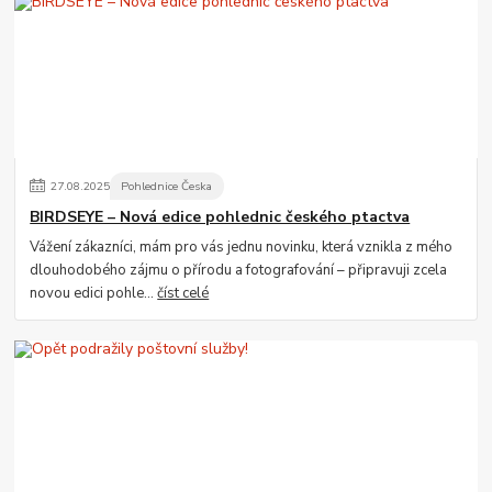
27
.
08
.
2025
Pohlednice Česka
BIRDSEYE – Nová edice pohlednic českého ptactva
Vážení zákazníci, mám pro vás jednu novinku, která vznikla z mého
dlouhodobého zájmu o přírodu a fotografování – připravuji zcela
novou edici pohle...
číst celé