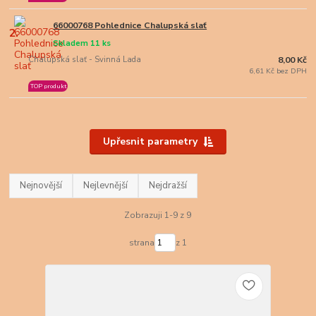
66000768 Pohlednice Chalupská slať
2.
Skladem 11 ks
Chalupská slať - Svinná Lada
8,00 Kč
6,61 Kč bez DPH
TOP produkt
Upřesnit parametry
Nejnovější
Nejlevnější
Nejdražší
Zobrazuji 1-9 z 9
strana
z 1