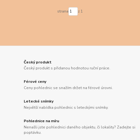
strana
z 1
Český produkt
Český produkt s přidanou hodnotou ruční práce.
Férové ceny
Ceny pohlednic se snažím držet na férové úrovni.
Letecké snímky
Největší nabídka pohlednic s leteckými snímky.
Pohlednice na míru
Nenašli jste pohlednici daného objektu, či lokality? Zadejte si
poptávku.