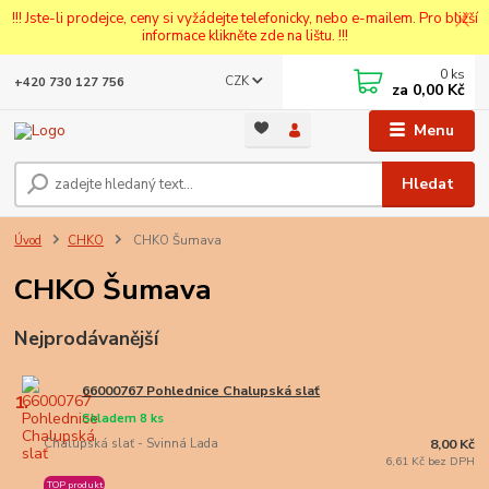
!!! Jste-li prodejce, ceny si vyžádejte telefonicky, nebo e-mailem. Pro bližší
informace klikněte zde na lištu. !!!
0
ks
CZK
+420 730 127 756
za
0,00 Kč
Menu
Hledat
Úvod
CHKO
CHKO Šumava
CHKO Šumava
Nejprodávanější
66000767 Pohlednice Chalupská slať
1.
Skladem 8 ks
Chalupská slať - Svinná Lada
8,00 Kč
6,61 Kč bez DPH
TOP produkt