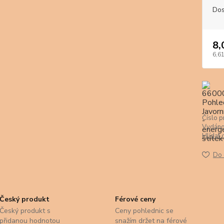
Dos
8,
6,61
Číslo p
Vydáno
Hlídat 
Do 
Český produkt
Férové ceny
Český produkt s
Ceny pohlednic se
přidanou hodnotou
snažím držet na férové