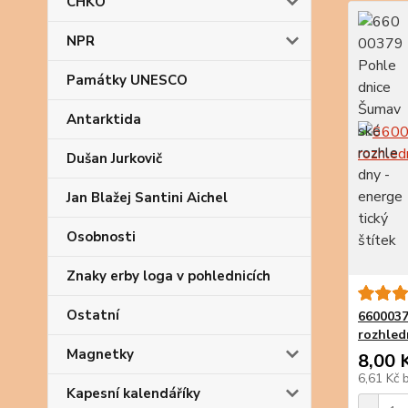
CHKO
NPR
Památky UNESCO
Antarktida
Dušan Jurkovič
Jan Blažej Santini Aichel
Osobnosti
Znaky erby loga v pohlednicích
Ostatní
6600037
rozhled
Magnetky
8,00 
6,61 Kč
Kapesní kalendáříky