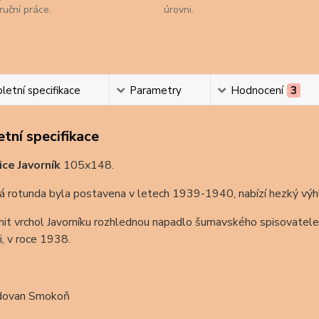
ruční práce.
úrovni.
etní specifikace
Parametry
Hodnocení
3
tní specifikace
ce Javorník
105x148.
 rotunda byla postavena v letech 1939-1940, nabízí hezký výhl
nit vrchol Javorníku rozhlednou napadlo šumavského spisovatele
i, v roce 1938.
dovan Smokoň