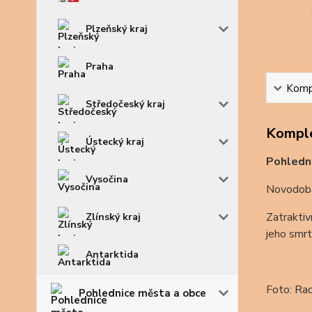
Plzeňský kraj
Praha
Kompl
Středočeský kraj
Komple
Ústecký kraj
Pohledni
Vysočina
Novodobá
Zatraktiv
Zlínský kraj
jeho smrt
Antarktida
Foto: Ra
Pohlednice města a obce