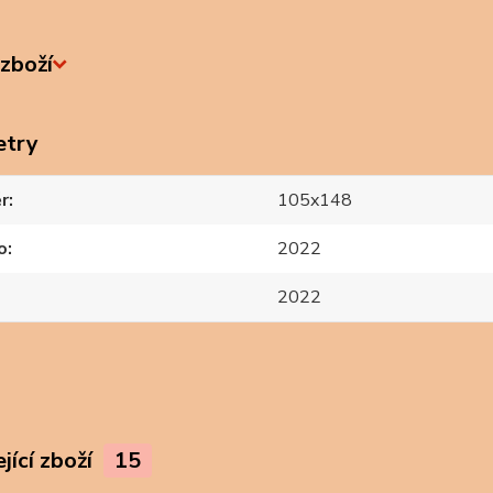
zboží
etry
r
105x148
o
2022
2022
jící zboží
15