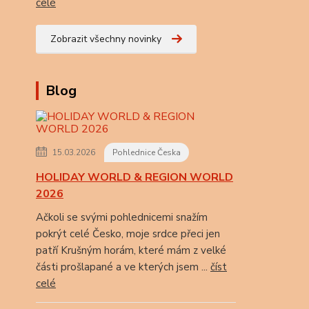
celé
Zobrazit všechny novinky
Blog
15.03.2026
Pohlednice Česka
HOLIDAY WORLD & REGION WORLD
2026
Ačkoli se svými pohlednicemi snažím
pokrýt celé Česko, moje srdce přeci jen
patří Krušným horám, které mám z velké
části prošlapané a ve kterých jsem ...
číst
celé