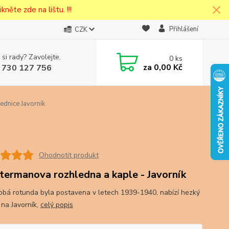
kněte zde na lištu. !!!
Přihlášení
CZK
 si rady? Zavolejte.
0
ks
cena v
za
0,00 Kč
 730 127 756
eska
dnice Javorník
Ohodnotit produkt
termanova rozhledna a kaple - Javorník
bá rotunda byla postavena v letech 1939-1940, nabízí hezký
 na Javorník,
celý popis