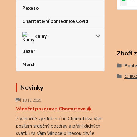
Pexeso
Charitativní pohlednice Covid
Knihy
Bazar
Zboží 
Merch
Pohle
CHKO
Novinky
18.12.2025
Vánoční pozdrav z Chomutova 🎄
Z vánočně vyzdobeného Chomutova Vám
posílám srdečný pozdrav a přání klidných
svátků.Ať Vám Vánoce přinesou chvíle