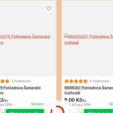
2 hodnocení
4 hodnocení
9 Pohlednice Šumavské
66000267 Pohlednice Šumav
ny
trojhradí
Kč
8,00 Kč
/
ks
/
ks
Skladem 14 ks
Sk
bez DPH
6,61 Kč
bez DPH