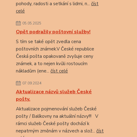
pohody, radosti a setkání s lidmi, n...
číst
celé
05.05.2025
Opět podražily poštovní služby!
S tím se také opět zvedla cena
poštovních známek.V České republice
Česká pošta opakovaně zvyšuje ceny
známek, a to nejen kvůli rostoucím
nákladům (ene...
číst celé
07.09.2024
Aktualizace názvů služeb České
pošty.
Aktualizace pojmenování služeb České
pošty / Balíkovny na aktuální názvy!!! V
rámci služeb České pošty dochází k
nepatrným změnám v názvech a slož...
číst