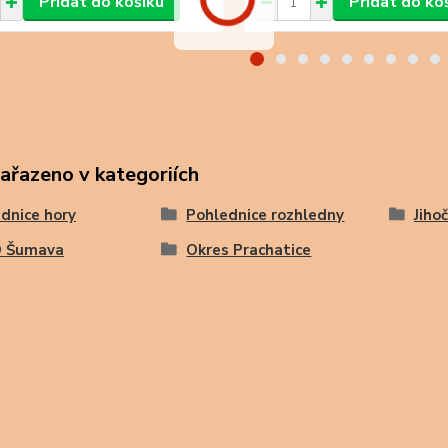
Přidat do košíku
Přidat do ko
zařazeno v kategoriích
dnice hory
Pohlednice rozhledny
Jiho
 Šumava
Okres Prachatice