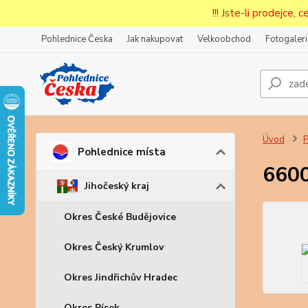
!!! Jste-li prodejce, 
Pohlednice Česka
Jak nakupovat
Velkoobchod
Fotogaleri
Prode
Zar
Úvod
P
Pohlednice místa
6600
Jihočeský kraj
Okres České Budějovice
Okres Český Krumlov
Okres Jindřichův Hradec
Okres Písek