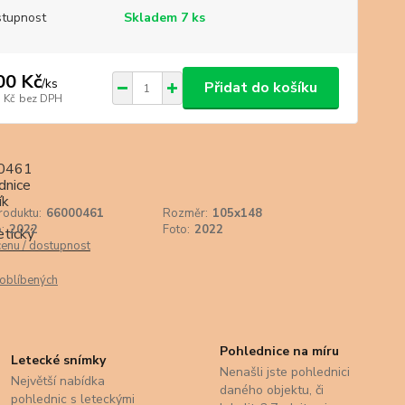
tupnost
Skladem 7 ks
00 Kč
/
ks
Přidat do košíku
 Kč
bez DPH
roduktu:
66000461
Rozměr:
105x148
:
2022
Foto:
2022
cenu / dostupnost
oblíbených
Pohlednice na míru
Letecké snímky
Nenašli jste pohlednici
Největší nabídka
daného objektu, či
pohlednic s leteckými