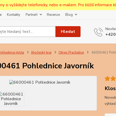
ceny si vyžádejte telefonicky, nebo e-mailem. Pro bližší informace kli
e
Kontakty
Partneři
Recenze
Blog
Upozornění pro prodejce!
Nevíte
jcům bude po zaregistrování nastavena sleva, případně upravena 
Hledat
+420
první objednávce.
--------------------------------------------------------------------------
egistrujte svůj E-mail aby vám neutekly novinky na Pohlednicích Č
ohlednice místa
Jihočeský kraj
Okres Prachatice
66000461 Pohle
Odeslat
0461 Pohlednice Javorník
Přeji si odebírat novinky e-mailem dle
podmínek zpracování osobních údajů
.
Souhlasím se
zpracováním osobních údajů
pro účely registrace.
Klos
Novodo
Zavřít
výhled