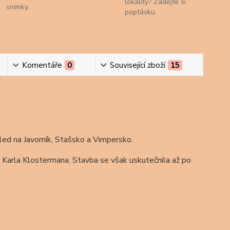
lokality? Zadejte si
snímky.
poptávku.
Komentáře
0
Související zboží
15
ed na Javorník, Stašsko a Vimpersko.
 Karla Klostermana. Stavba se však uskutečnila až po