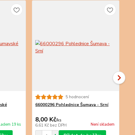
5 hodnocení
ské
66000296 Pohlednice Šumava - Srní
66
8,00 Kč
8,
/
ks
ladem 19 ks
Není skladem
6,61 Kč
bez DPH
6,6