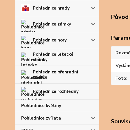
Pohlednice hrady
Původ 
Pohlednice zámky
Param
Pohlednice hory
Rozmě
Pohlednice letecké
snímky
Vydán
Pohlednice přehradní
nádrže
Foto
Pohlednice rozhledny
Pohlednice květiny
Pohlednice zvířata
Souvise