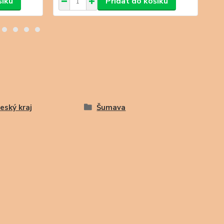
šíku
Přidat do košíku
český kraj
Šumava