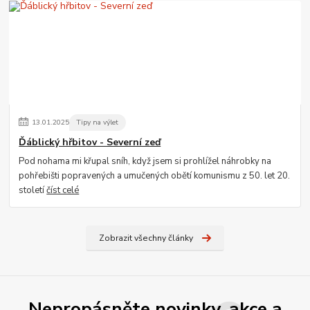
13
.
01
.
2025
Tipy na výlet
Ďáblický hřbitov - Severní zeď
Pod nohama mi křupal sníh, když jsem si prohlížel náhrobky na
pohřebišti popravených a umučených obětí komunismu z 50. let 20.
století
číst celé
Zobrazit všechny články
Nepropásněte novinky, akce a