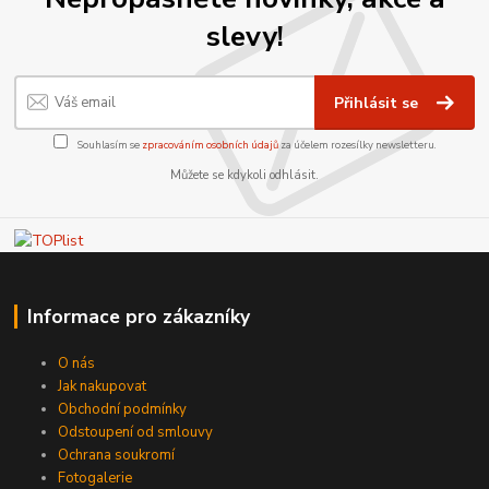
slevy!
Přihlásit se
Souhlasím se
zpracováním osobních údajů
za účelem rozesílky newsletteru.
Můžete se kdykoli odhlásit.
Informace pro zákazníky
O nás
Jak nakupovat
Obchodní podmínky
Odstoupení od smlouvy
Ochrana soukromí
Fotogalerie