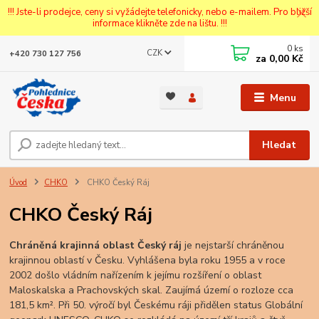
!!! Jste-li prodejce, ceny si vyžádejte telefonicky, nebo e-mailem. Pro bližší
informace klikněte zde na lištu. !!!
0
ks
CZK
+420 730 127 756
za
0,00 Kč
Menu
Hledat
Úvod
CHKO
CHKO Český Ráj
CHKO Český Ráj
Chráněná krajinná oblast Český ráj
je nejstarší chráněnou
krajinnou oblastí v Česku
. Vyhlášena byla roku 1955 a v roce
2002 došlo vládním nařízením k jejímu rozšíření o oblast
Maloskalska a Prachovských skal. Zaujímá území o rozloze cca
181,5 km². Při 50. výročí byl Českému ráji přidělen status Globální