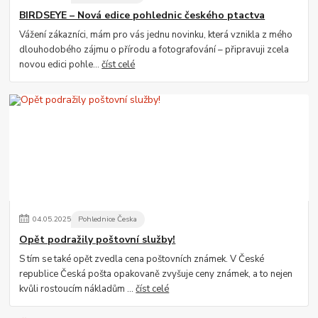
BIRDSEYE – Nová edice pohlednic českého ptactva
Vážení zákazníci, mám pro vás jednu novinku, která vznikla z mého
dlouhodobého zájmu o přírodu a fotografování – připravuji zcela
novou edici pohle...
číst celé
04
.
05
.
2025
Pohlednice Česka
Opět podražily poštovní služby!
S tím se také opět zvedla cena poštovních známek. V České
republice Česká pošta opakovaně zvyšuje ceny známek, a to nejen
kvůli rostoucím nákladům ...
číst celé