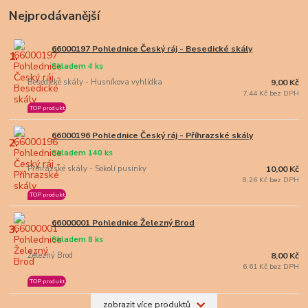
Nejprodávanější
66000197 Pohlednice Český ráj - Besedické skály
1.
Skladem 4 ks
Besedické skály - Husníkova vyhlídka
9,00 Kč
7,44 Kč bez DPH
TOP produkt
66000196 Pohlednice Český ráj - Příhrazské skály
2.
Skladem 140 ks
Příhrazské skály - Sokolí pusinky
10,00 Kč
8,26 Kč bez DPH
TOP produkt
66000001 Pohlednice Železný Brod
3.
Skladem 8 ks
Železný Brod
8,00 Kč
6,61 Kč bez DPH
TOP produkt
zobrazit více produktů