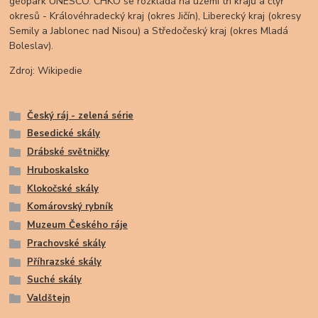
geopark UNESCO. CHKO se rozkládá na území tří krajů a čtyř
okresů - Královéhradecký kraj (okres Jičín), Liberecký kraj (okresy
Semily a Jablonec nad Nisou) a Středočeský kraj (okres Mladá
Boleslav).
Zdroj: Wikipedie
Český ráj - zelená série
Besedické skály
Drábské světničky
Hruboskalsko
Klokočské skály
Komárovský rybník
Muzeum Českého ráje
Prachovské skály
Příhrazské skály
Suché skály
Valdštejn