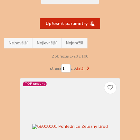
Upřesnit parametry
Nejnovější
Nejlevnější
Nejdražší
Zobrazuji 1-20 z 106
strana
z 6
další
TOP produkt