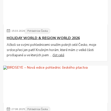
15
.
03
.
2026
Pohlednice Česka
HOLIDAY WORLD & REGION WORLD 2026
Ačkoli se svými pohlednicemi snažím pokrýt celé Česko, moje
srdce přeci jen patří Krušným horám, které mám z velké části
prošlapané a ve kterých jsem ...
číst celé
27
.
08
.
2025
Pohlednice Česka