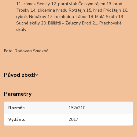
11. zámek Semily 12. parní vlak Českým rájem 13. hrad
Trosky 14. zřícenina hradu Rotštejn 15. hrad Frýdštejn 16.
rybník Nebákov 17. rozhledna Tábor 18. Malá Skála 19.
Suché skály 20. Běliště – Železný Brod 21. Prachovské
skály
Foto: Radovan Smokoň
Původ zboží
Parametry
Rozměr
152x210
Vydáno
2017