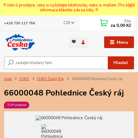
!!! Jste-li prodejce, ceny si vyžádejte telefonicky, nebo e-mailem. Pro bližší
informace klikněte zde na lištu. !!!
0
ks
CZK
+420 730 127 756
za
0,00 Kč
Menu
Hledat
Úvod
CHKO
CHKO Český Ráj
66000048 Pohlednice Český ráj
66000048 Pohlednice Český ráj
TOP produkt