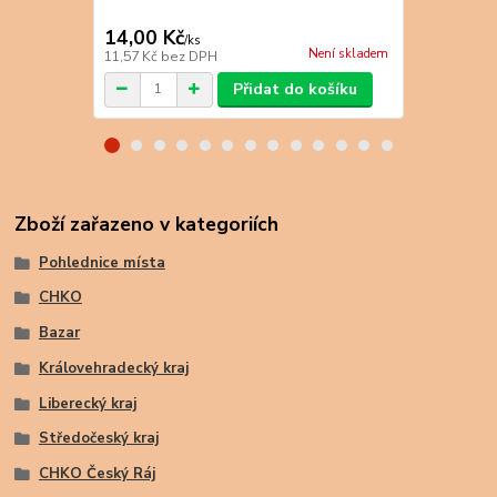
14,00 Kč
8,00 Kč
/
ks
/
k
Není skladem
11,57 Kč
bez DPH
6,61 Kč
bez 
Přidat do košíku
Zboží zařazeno v kategoriích
Pohlednice místa
CHKO
Bazar
Královehradecký kraj
Liberecký kraj
Středočeský kraj
CHKO Český Ráj