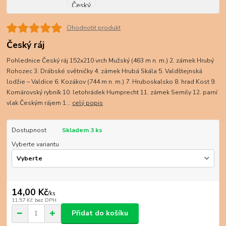
Ohodnotit produkt
Český ráj
Pohlednice Český ráj 152x210 vrch Mužský (463 m n. m.) 2. zámek Hrubý
Rohozec 3. Drábské světničky 4. zámek Hrubá Skála 5. Valdštejnská
lodžie – Valdice 6. Kozákov (744 m n. m.) 7. Hruboskalsko 8. hrad Kost 9.
Komárovský rybník 10. letohrádek Humprecht 11. zámek Semily 12. parní
vlak Českým rájem 1...
celý popis
Dostupnost
Skladem 3 ks
Vyberte variantu
14,00 Kč
/
ks
11,57 Kč
bez DPH
Přidat do košíku