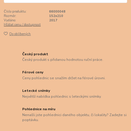
Číslo produktu:
66000048
Rozměr:
152x210
Vydáno:
2017
Hlídat cenu / dostupnost
Do oblíbených
Český produkt
Český produkt s přidanou hodnotou ruční práce.
Férové ceny
Ceny pohlednic se snažím držet na férové úrovni.
Letecké snímky
Největší nabídka pohlednic s leteckými snímky.
Pohlednice na míru
Nenašli jste pohlednici daného objektu, či lokality? Zadejte si
poptávku.