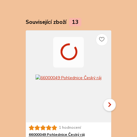
Související zboží
13
66000066 P
1 hodnocení
ráje
66000049 Pohlednice Český ráj