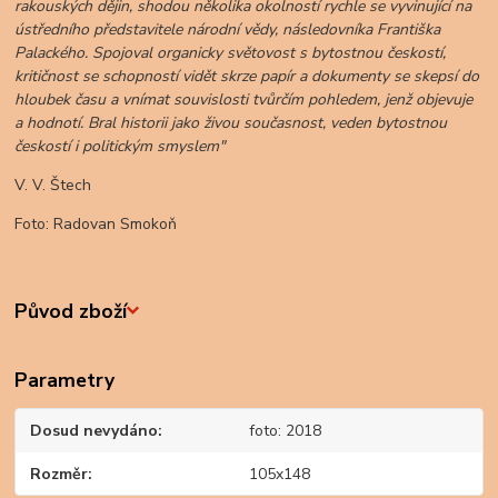
rakouských dějin, shodou několika okolností rychle se vyvinující na
ústředního představitele národní vědy, následovníka Františka
Palackého. Spojoval organicky světovost s bytostnou českostí,
kritičnost se schopností vidět skrze papír a dokumenty se skepsí do
hloubek času a vnímat souvislosti tvůrčím pohledem, jenž objevuje
a hodnotí. Bral historii jako živou současnost, veden bytostnou
českostí i politickým smyslem"
V. V. Štech
Foto: Radovan Smokoň
Původ zboží
Parametry
Dosud nevydáno
foto: 2018
Rozměr
105x148