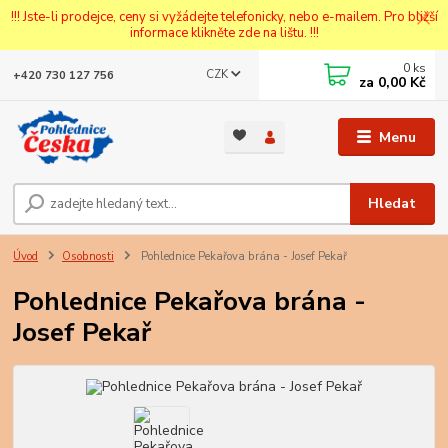
!!! Jste-li prodejce, ceny si vyžádejte telefonicky, nebo e-mailem. Pro bližší
informace klikněte zde na lištu. !!!
0
ks
CZK
+420 730 127 756
za
0,00 Kč
Menu
Hledat
Úvod
Osobnosti
Pohlednice Pekařova brána - Josef Pekař
Pohlednice Pekařova brána -
Josef Pekař