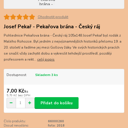
Ohodnotit produkt
Josef Pekař - Pekařova brána - Český ráj
Pohlednice Pekařova brána - Český ráj 105x148 Josef Pekař byl rodák z
Malého Rohozce. Byl jedním z nejvýznamnějších historiků přelomu 19. a
20. století a řadíme jej mezi Gollovy žáky. Ve svých historických pracích
se snažil vždy zachytit dobu a vykreslit tehdejší prostředí, později
profesorem a rekt...
celý popis
Dostupnost
Skladem 3 ks
7,00 Kč
/
ks
5,79 Kč
bez DPH
Přidat do košíku
Číslo produktu:
66000260
Dosud nevydáno:
foto: 2018