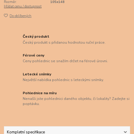
Rozměr:
105x148
Hlídat cenu / dostupnost
Do oblíbených
Český produkt
Český produkt s přidanou hodnotou ruční práce.
Férové ceny
Ceny pohlednic se snažím držet na férové úrovni.
Letecké snímky
Největší nabídka pohlednic s leteckými snímky.
Pohlednice na míru
Nenašli jste pohlednici daného objektu, či lokality? Zadejte si
poptávku.
Kompletní specifikace