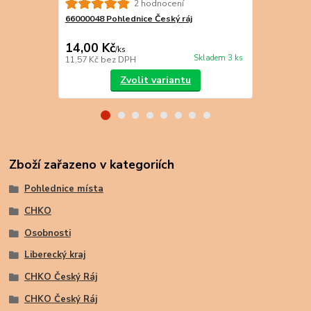
2 hodnocení
66000048 Pohlednice Český ráj
66000049 Po
14,00 Kč
14,00 Kč
/
ks
Skladem 3 ks
11,57 Kč
bez DPH
11,57 Kč
bez
Zvolit variantu
Zboží zařazeno v kategoriích
Pohlednice místa
CHKO
Osobnosti
Liberecký kraj
CHKO Český Ráj
CHKO Český Ráj