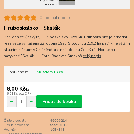
Ohodnotit produkt
Hruboskalsko - Skalák
Pohlednice Český ráj - Hruboskalsko 105x148 Hruboskalsko je přírodní
rezervace vyhlášená 22. dubna 1998. S plochou 219,2 ha patří k největším
skalním městům v Chráněné krajinné oblasti Český ráj. Horolezci
nazývané "Skalák" Foto: Radovan Smokoň
celý popis
Dostupnost
Skladem 13 ks
8,00 Kč
/
ks
6,61 Kč
bez DPH
Přidat do košíku
Číslo produktu:
66000214
Dosud nevydáno:
foto: 2019
Rozměr:
105x148