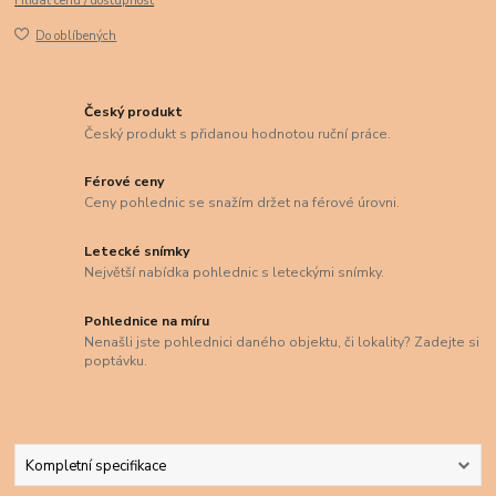
Hlídat cenu / dostupnost
Do oblíbených
Český produkt
Český produkt s přidanou hodnotou ruční práce.
Férové ceny
Ceny pohlednic se snažím držet na férové úrovni.
Letecké snímky
Největší nabídka pohlednic s leteckými snímky.
Pohlednice na míru
Nenašli jste pohlednici daného objektu, či lokality? Zadejte si
poptávku.
Kompletní specifikace