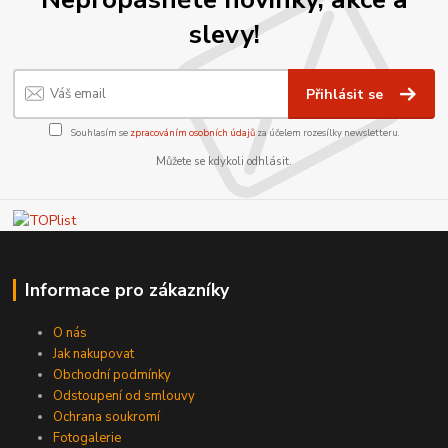
slevy!
Přihlásit se
Souhlasím se
zpracováním osobních údajů
za účelem rozesílky newsletteru.
Můžete se kdykoli odhlásit.
Informace pro zákazníky
O nás
Jak nakupovat
Obchodní podmínky
Odstoupení od smlouvy
Ochrana soukromí
Fotogalerie