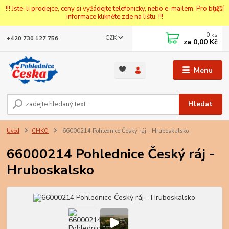
!!! Jste-li prodejce, ceny si vyžádejte telefonicky, nebo e-mailem. Pro bližší
informace klikněte zde na lištu. !!!
0
ks
CZK
+420 730 127 756
za
0,00 Kč
Menu
Hledat
Úvod
CHKO
66000214 Pohlednice Český ráj - Hruboskalsko
66000214 Pohlednice Český ráj -
Hruboskalsko