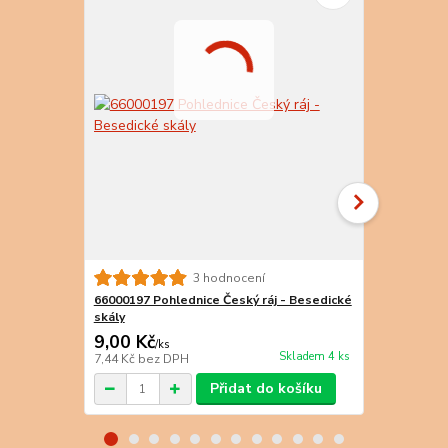
3 hodnocení
66000197 Pohlednice Český ráj - Besedické
66000216 Po
skály
Hruboskals
9,00 Kč
9,00 Kč
/
ks
/
k
Skladem 4 ks
7,44 Kč
bez DPH
7,44 Kč
bez 
Přidat do košíku