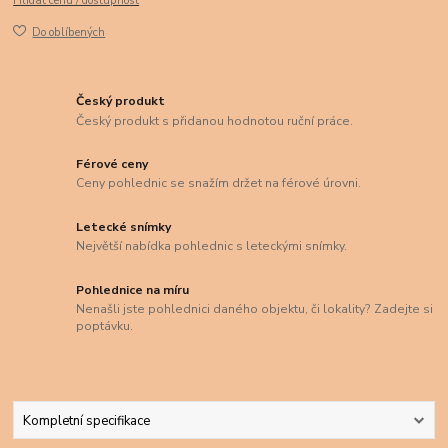
Hlídat cenu / dostupnost
Do oblíbených
Český produkt
Český produkt s přidanou hodnotou ruční práce.
Férové ceny
Ceny pohlednic se snažím držet na férové úrovni.
Letecké snímky
Největší nabídka pohlednic s leteckými snímky.
Pohlednice na míru
Nenašli jste pohlednici daného objektu, či lokality? Zadejte si
poptávku.
Kompletní specifikace