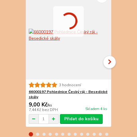
3 hodnocení
66000197 Pohlednice Český ráj - Besedické
66000216 Po
skály
Hruboskals
9,00 Kč
9,00 Kč
/
ks
/
k
Skladem 4 ks
7,44 Kč
bez DPH
7,44 Kč
bez 
Přidat do košíku