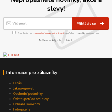
slevy!
Přihlásit se
Souhlasím se
zpracováním osobních údajů
za účelem rozesílky newsletteru.
Můžete se kdykoli odhlásit.
Informace pro zákazníky
O nás
Jak nakupovat
Obchodní podmínky
Odstoupení od smlouvy
Ochrana soukromí
Fotogalerie