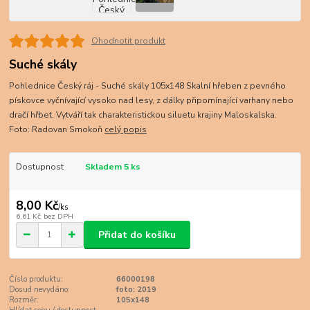
Ohodnotit produkt
Suché skály
Pohlednice Český ráj - Suché skály 105x148 Skalní hřeben z pevného
pískovce vyčnívající vysoko nad lesy, z dálky připomínající varhany nebo
dračí hřbet. Vytváří tak charakteristickou siluetu krajiny Maloskalska.
Foto: Radovan Smokoň
celý popis
Dostupnost
Skladem 5 ks
8,00 Kč
/
ks
6,61 Kč
bez DPH
Přidat do košíku
Číslo produktu:
66000198
Dosud nevydáno:
foto: 2019
Rozměr:
105x148