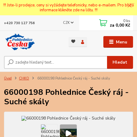
!!! Jste-li prodejce, ceny si vyžádejte telefonicky, nebo e-mailem. Pro bližší
informace klikněte zde na lištu. !!!
0
ks
CZK
+420 730 127 756
za
0,00 Kč
Menu
Hledat
Úvod
CHKO
66000198 Pohlednice Český ráj - Suché skály
66000198 Pohlednice Český ráj -
Suché skály