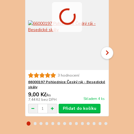
3 hodnocení
66000197 Pohlednice Český ráj - Besedické
66000216 Po
skály
Hruboskals
9,00 Kč
9,00 Kč
/
ks
/
k
Skladem 4 ks
7,44 Kč
bez DPH
7,44 Kč
bez 
Přidat do košíku