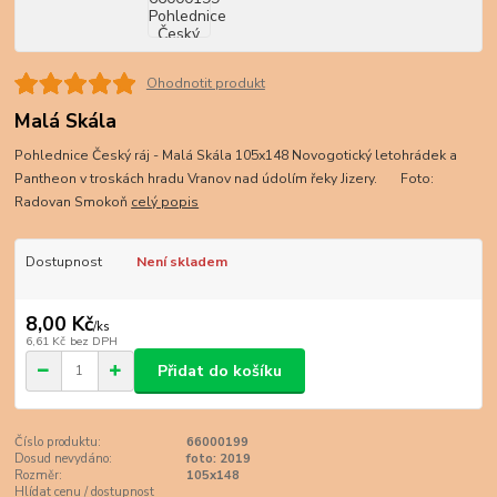
Ohodnotit produkt
Malá Skála
Pohlednice Český ráj - Malá Skála 105x148 Novogotický letohrádek a
Pantheon v troskách hradu Vranov nad údolím řeky Jizery. Foto:
Radovan Smokoň
celý popis
Dostupnost
Není skladem
8,00 Kč
/
ks
6,61 Kč
bez DPH
Přidat do košíku
Číslo produktu:
66000199
Dosud nevydáno:
foto: 2019
Rozměr:
105x148
Hlídat cenu / dostupnost