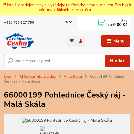
!!! Jste-li prodejce, ceny si vyžádejte telefonicky, nebo e-mailem. Pro bližší
informace klikněte zde na lištu. !!!
0
ks
CZK
+420 730 127 756
za
0,00 Kč
Menu
Hledat
Úvod
Pohlednice města a obce
Malá Skála
66000199 Pohlednice
Český ráj - Malá Skála
66000199 Pohlednice Český ráj -
Malá Skála