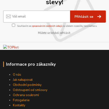
slevy!
Přihlásit se
Souhlasím se
zpracováním osobních údajů
za účelem rozesílky newsletteru.
Můžete se kdykoli odhlásit.
Informace pro zákazníky
O nás
Jak nakupovat
Obchodní podmínky
Odstoupení od smlouvy
Ochrana soukromí
Fotogalerie
Kontakty