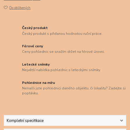
Do oblíbených
Český produkt
Český produkt s přidanou hodnotou ruční práce.
Férové ceny
Ceny pohlednic se snažím držet na férové úrovni.
Letecké snímky
Největší nabídka pohlednic s leteckými snímky.
Pohlednice na míru
Nenašli jste pohlednici daného objektu, či lokality? Zadejte si
poptávku.
Kompletní specifikace