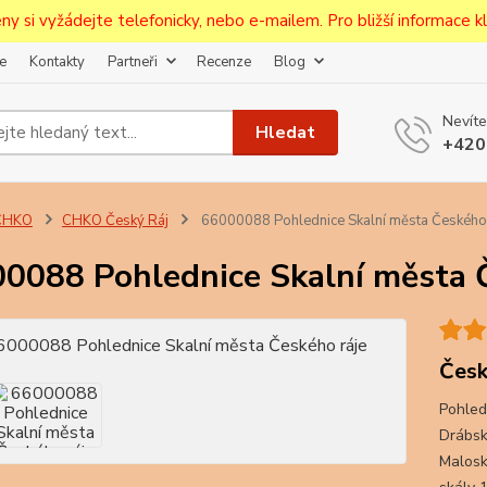
ceny si vyžádejte telefonicky, nebo e-mailem. Pro bližší informace kli
e
Kontakty
Partneři
Recenze
Blog
Upozornění pro prodejce!
Nevíte
jcům bude po zaregistrování nastavena sleva, případně upravena 
Hledat
+420
první objednávce.
--------------------------------------------------------------------------
egistrujte svůj E-mail aby vám neutekly novinky na Pohlednicích Č
CHKO
CHKO Český Ráj
66000088 Pohlednice Skalní města Českého 
Odeslat
0088 Pohlednice Skalní města 
Přeji si odebírat novinky e-mailem dle
podmínek zpracování osobních údajů
.
Souhlasím se
zpracováním osobních údajů
pro účely registrace.
Česk
Pohled
Zavřít
Drábsk
Malosk