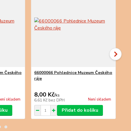
um Českého
66000066 Pohlednice Muzeum Českého
ráje
66
8,00 Kč
14
/
ks
ení skladem
Není skladem
6,61 Kč
bez DPH
11
šíku
Přidat do košíku