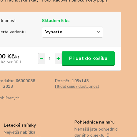
10. Prachovské skály Foto: Radovan Smokoň
celý popis
tupnost
Skladem 5 ks
erte variantu
00 Kč
/
ks
Přidat do košíku
 Kč
bez DPH
roduktu:
66000088
Rozměr:
105x148
:
2018
Hlídat cenu / dostupnost
oblíbených
Pohlednice na míru
Letecké snímky
Nenašli jste pohlednici
Největší nabídka
daného objektu, či