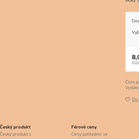
skály 
Dos
Vyb
8,
6,61
Číslo p
Vydáno
Do 
Český produkt
Férové ceny
Český produkt s
Ceny pohlednic se