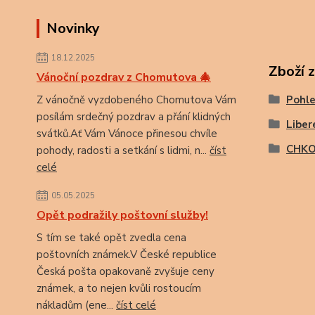
Novinky
18.12.2025
Zboží 
Vánoční pozdrav z Chomutova 🎄
Z vánočně vyzdobeného Chomutova Vám
Pohle
posílám srdečný pozdrav a přání klidných
Liber
svátků.Ať Vám Vánoce přinesou chvíle
CHKO
pohody, radosti a setkání s lidmi, n...
číst
celé
05.05.2025
Opět podražily poštovní služby!
S tím se také opět zvedla cena
poštovních známek.V České republice
Česká pošta opakovaně zvyšuje ceny
známek, a to nejen kvůli rostoucím
nákladům (ene...
číst celé