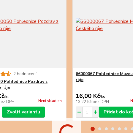
2 hodnocení
66000067 Pohlednice Muze
ráje
0 Pohlednice Pozdrav z
 ráje
Kč
16,00 Kč
/
ks
/
ks
Není skladem
N
bez DPH
13,22 Kč
bez DPH
Zvolit variantu
Přidat do ko