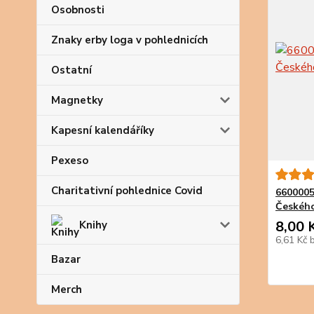
Osobnosti
Znaky erby loga v pohlednicích
Ostatní
Magnetky
Kapesní kalendáříky
Pexeso
Charitativní pohlednice Covid
6600005
Českého
8,00 
Knihy
6,61 Kč
Bazar
Merch