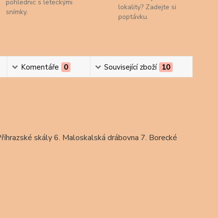
pohlednic s leteckými
lokality? Zadejte si
snímky.
poptávku.
Komentáře
0
Související zboží
10
Příhrazské skály 6. Maloskalská drábovna 7. Borecké