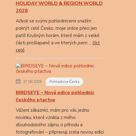
HOLIDAY WORLD & REGION WORLD
2026
Ačkoli se svými pohlednicemi snažím
pokrýt celé Česko, moje srdce přeci jen
patří Krušným horám, které mám z velké
části prošlapané a ve kterých jsem ...
číst
celé
27.08.2025
Pohlednice Česka
BIRDSEYE – Nová edice pohlednic
českého ptactva
Vážení zákazníci, mám pro vás jednu
novinku, která vznikla z mého
dlouhodobého zájmu o přírodu a
fotografování – připravuji zcela novou edici