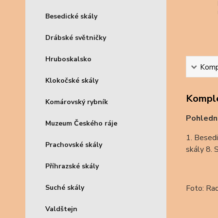
Besedické skály
Drábské světničky
Hruboskalsko
Kompl
Klokočské skály
Komple
Komárovský rybník
Pohledn
Muzeum Českého ráje
1. Besedi
Prachovské skály
skály 8. 
Příhrazské skály
Suché skály
Foto: Ra
Valdštejn