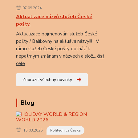
07.09.2024
Aktualizace názvů služeb České
pošty.
Aktualizace pojmenování služeb České
pošty / Balíkovny na aktuální názvy!!! V
rámci služeb České pošty dochází k
nepatrným změnám v názvech a slož...
číst
celé
Zobrazit všechny novinky
Blog
15.03.2026
Pohlednice Česka