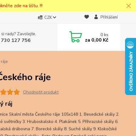
kněte zde na lištu. !!!
Přihlášení
CZK
 si rady? Zavolejte.
0
ks
cena v
za
0,00 Kč
 730 127 756
eska
ráje
Českého ráje
Ohodnotit produkt
ý ráj
nice Skalní města Českého ráje 105x148 1. Besedické skály 2.
é světničky 3. Hruboskalsko 4. Plakánek 5. Příhrazské skály 6.
alská drábovna 7. Borecké skály 8. Suché skály 9. Klokočské