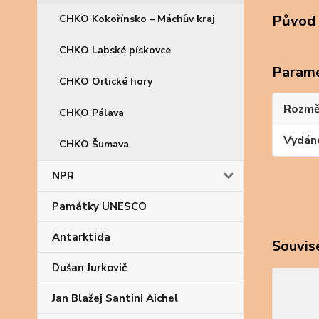
Původ 
CHKO Kokořínsko – Máchův kraj
CHKO Labské pískovce
Param
CHKO Orlické hory
Rozmě
CHKO Pálava
Vydán
CHKO Šumava
NPR
Památky UNESCO
Antarktida
Souvise
Dušan Jurkovič
Jan Blažej Santini Aichel