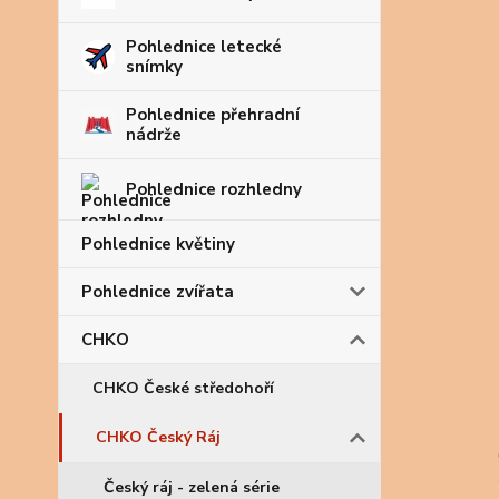
Pohlednice letecké
snímky
Pohlednice přehradní
nádrže
Pohlednice rozhledny
Pohlednice květiny
Pohlednice zvířata
CHKO
CHKO České středohoří
CHKO Český Ráj
Český ráj - zelená série