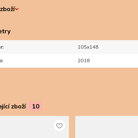
zboží
etry
r
105x148
o
2018
jící zboží
10