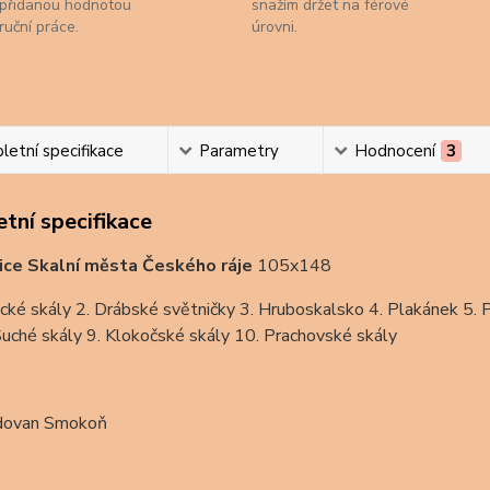
přidanou hodnotou
snažím držet na férové
ruční práce.
úrovni.
etní specifikace
Parametry
Hodnocení
3
tní specifikace
ice Skalní města Českého ráje
105x148
cké skály 2. Drábské světničky 3. Hruboskalsko 4. Plakánek 5. 
Suché skály 9. Klokočské skály 10. Prachovské skály
dovan Smokoň