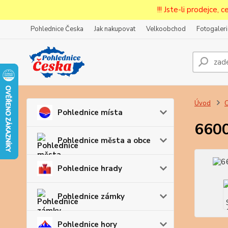
!!! Jste-li prodejce, 
Pohlednice Česka
Jak nakupovat
Velkoobchod
Fotogaleri
Prode
Zar
Úvod
Pohlednice místa
6600
Pohlednice města a obce
Pohlednice hrady
Pohlednice zámky
Pohlednice hory