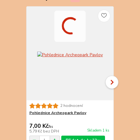
2 hodnocení
Pohlednice Archeopark Pavlov
Pohlednice 
Panny Marie
7,00 Kč
8,00 Kč
/
ks
/
k
Skladem 1 ks
5,79 Kč
bez DPH
6,61 Kč
bez 