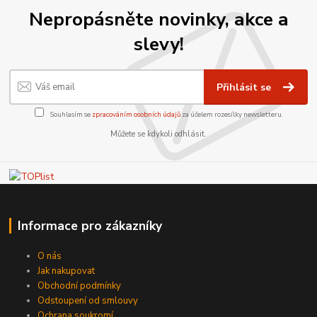
Nepropásněte novinky, akce a
slevy!
Přihlásit se
Souhlasím se
zpracováním osobních údajů
za účelem rozesílky newsletteru.
Můžete se kdykoli odhlásit.
Informace pro zákazníky
O nás
Jak nakupovat
Obchodní podmínky
Odstoupení od smlouvy
Ochrana soukromí