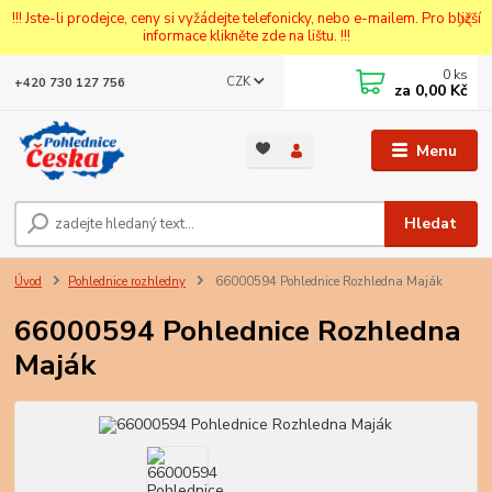
!!! Jste-li prodejce, ceny si vyžádejte telefonicky, nebo e-mailem. Pro bližší
informace klikněte zde na lištu. !!!
0
ks
CZK
+420 730 127 756
za
0,00 Kč
Menu
Hledat
Úvod
Pohlednice rozhledny
66000594 Pohlednice Rozhledna Maják
66000594 Pohlednice Rozhledna
Maják