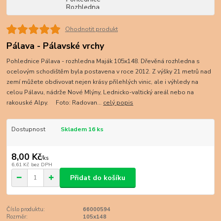
Ohodnotit produkt
Pálava - Pálavské vrchy
Pohlednice Pálava - rozhledna Maják 105x148. Dřevěná rozhledna s
ocelovým schodištěm byla postavena v roce 2012. Z výšky 21 metrů nad
zemí můžete obdivovat nejen krásy přilehlých vinic, ale i výhledy na
celou Pálavu, nádrže Nové Mlýny, Lednicko-valtický areál nebo na
rakouské Alpy. Foto: Radovan...
celý popis
Dostupnost
Skladem 16 ks
8,00 Kč
/
ks
6,61 Kč
bez DPH
Přidat do košíku
Číslo produktu:
66000594
Rozměr:
105x148