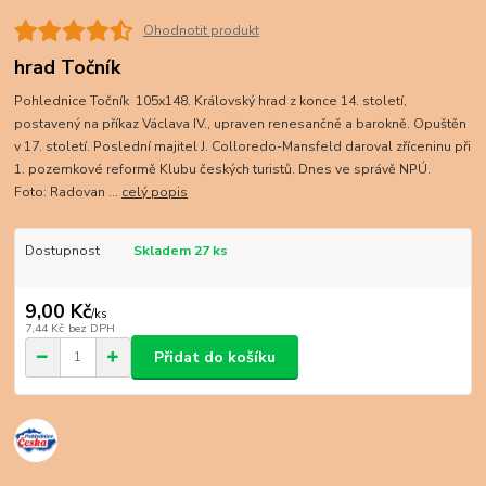
Ohodnotit produkt
hrad Točník
Pohlednice Točník 105x148. Královský hrad z konce 14. století,
postavený na příkaz Václava IV., upraven renesančně a barokně. Opuštěn
v 17. století. Poslední majitel J. Colloredo-Mansfeld daroval zříceninu při
1. pozemkové reformě Klubu českých turistů. Dnes ve správě NPÚ.
Foto: Radovan ...
celý popis
Dostupnost
Skladem 27 ks
9,00 Kč
/
ks
7,44 Kč
bez DPH
Přidat do košíku