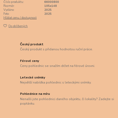
Číslo produktu:
66000800
Rozměr:
105x148
Vydáno:
2025
Foto:
2025
Hlídat cenu / dostupnost
Do oblíbených
Český produkt
Český produkt s přidanou hodnotou ruční práce.
Férové ceny
Ceny pohlednic se snažím držet na férové úrovni.
Letecké snímky
Největší nabídka pohlednic s leteckými snímky.
Pohlednice na míru
Nenašli jste pohlednici daného objektu, či lokality? Zadejte si
poptávku.