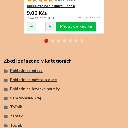
66000797 Pohlednice Točník
66000660 Po
9,00 Kč
8,00 Kč
/
ks
/
k
Skladem 22 ks
7,44 Kč
bez DPH
6,61 Kč
bez 
Přidat do košíku
Zboží zařazeno v kategoriích
Pohlednice místa
Pohlednice města a obce
Pohlednice letecké snímky
Středočeský kraj
Točník
Žebrák
Točník