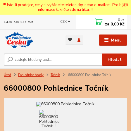
!!! Jste-li prodejce, ceny si vyžádejte telefonicky, nebo e-mailem. Pro bližší
informace klikněte zde na lištu. !!!
0
ks
CZK
+420 730 127 756
za
0,00 Kč
Menu
Hledat
Úvod
Pohlednice hrady
Točník
66000800 Pohlednice Točník
66000800 Pohlednice Točník