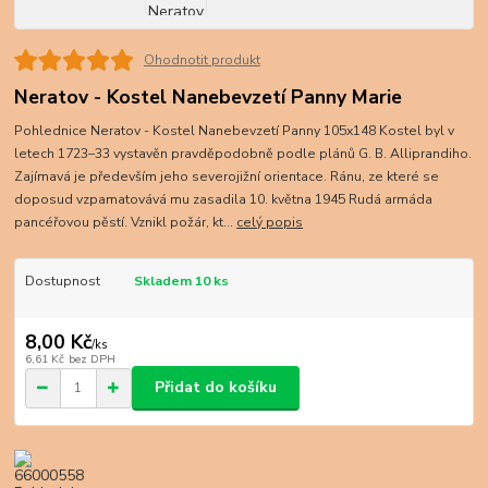
Ohodnotit produkt
Neratov - Kostel Nanebevzetí Panny Marie
Pohlednice Neratov - Kostel Nanebevzetí Panny 105x148 Kostel byl v
letech 1723–33 vystavěn pravděpodobně podle plánů G. B. Alliprandiho.
Zajímavá je především jeho severojižní orientace. Ránu, ze které se
doposud vzpamatovává mu zasadila 10. května 1945 Rudá armáda
pancéřovou pěstí. Vznikl požár, kt...
celý popis
Dostupnost
Skladem 10 ks
8,00 Kč
/
ks
6,61 Kč
bez DPH
Přidat do košíku