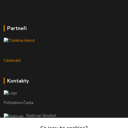
Partneři
Cestování
Kontakty
Pohlednice Česka
Radovan Smokoň
+420 730 127 756
Co jsou to cookies?