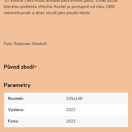
10. května 1945 Rudá armáda pancéřovou pěstí. Vznikl požár,
kterému podlehla střecha. Kostel je postupně od roku 1992
rekonstruován a dnes slouží jako poutní místo.
Foto: Radovan Smokoň
Původ zboží
Parametry
Rozměr
105x148
Vydáno
2023
Foto
2023