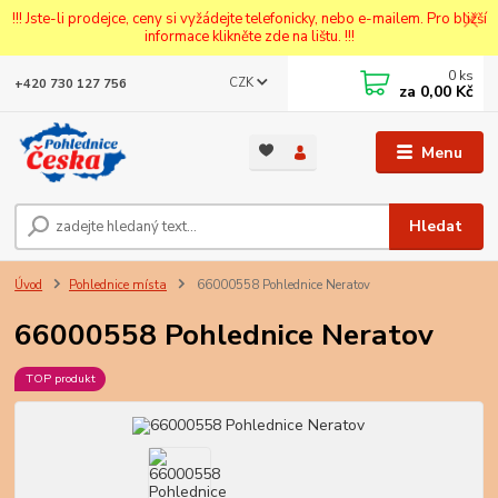
!!! Jste-li prodejce, ceny si vyžádejte telefonicky, nebo e-mailem. Pro bližší
informace klikněte zde na lištu. !!!
0
ks
CZK
+420 730 127 756
za
0,00 Kč
Menu
Hledat
Úvod
Pohlednice místa
66000558 Pohlednice Neratov
66000558 Pohlednice Neratov
TOP produkt