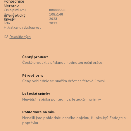
Číslo produktu:
66000558
Rozměr:
105x148
Vydáno:
2023
Foto:
2023
Hlídat cenu / dostupnost
Do oblíbených
Český produkt
Český produkt s přidanou hodnotou ruční práce.
Férové ceny
Ceny pohlednic se snažím držet na férové úrovni.
Letecké snímky
Největší nabídka pohlednic s leteckými snímky.
Pohlednice na míru
Nenašli jste pohlednici daného objektu, či lokality? Zadejte si
poptávku.