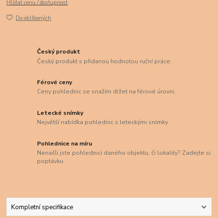
Hlídat cenu / dostupnost
Do oblíbených
Český produkt
Český produkt s přidanou hodnotou ruční práce.
Férové ceny
Ceny pohlednic se snažím držet na férové úrovni.
Letecké snímky
Největší nabídka pohlednic s leteckými snímky.
Pohlednice na míru
Nenašli jste pohlednici daného objektu, či lokality? Zadejte si
poptávku.
Kompletní specifikace