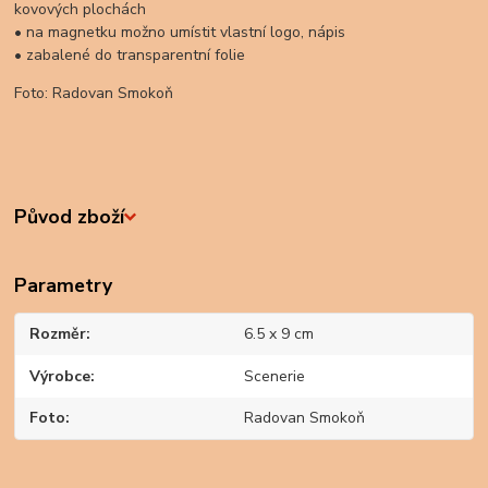
kovových plochách
• na magnetku možno umístit vlastní logo, nápis
• zabalené do transparentní folie
Foto: Radovan Smokoň
Původ zboží
Parametry
Rozměr
6.5 x 9 cm
Výrobce
Scenerie
Foto
Radovan Smokoň