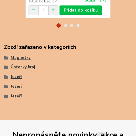
Skladem 1 ks
40,50 Kč
bez DPH
40,50 Kč
bez
Přidat do košíku
Zboží zařazeno v kategoriích
Magnetky
Ústecký kraj
Jezeří
Jezeří
Jezeří
Nepropásněte novinky, akce a