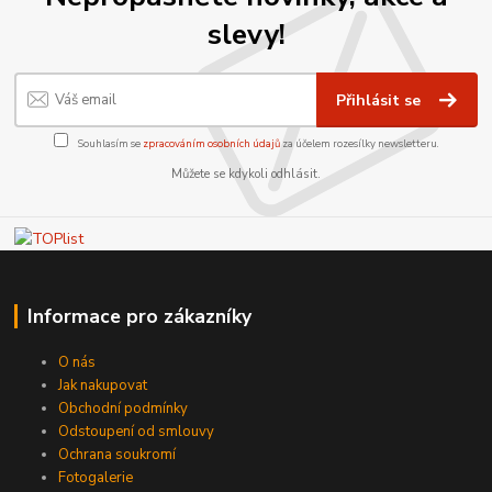
slevy!
Přihlásit se
Souhlasím se
zpracováním osobních údajů
za účelem rozesílky newsletteru.
Můžete se kdykoli odhlásit.
Informace pro zákazníky
O nás
Jak nakupovat
Obchodní podmínky
Odstoupení od smlouvy
Ochrana soukromí
Fotogalerie