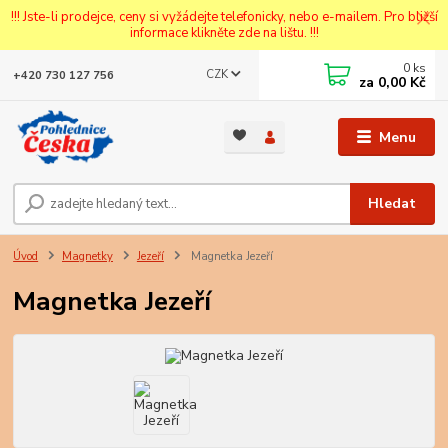
!!! Jste-li prodejce, ceny si vyžádejte telefonicky, nebo e-mailem. Pro bližší
informace klikněte zde na lištu. !!!
0
ks
CZK
+420 730 127 756
za
0,00 Kč
Menu
Hledat
Úvod
Magnetky
Jezeří
Magnetka Jezeří
Magnetka Jezeří