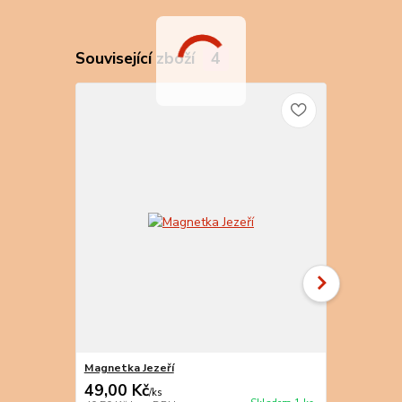
Související zboží
4
Magnetka Jezeří
Magnetka Je
49,00 Kč
49,00 Kč
/
ks