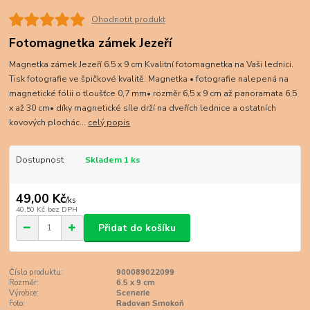
Ohodnotit produkt
Fotomagnetka zámek Jezeří
Magnetka zámek Jezeří 6.5 x 9 cm Kvalitní fotomagnetka na Vaši lednici.
Tisk fotografie ve špičkové kvalitě. Magnetka • fotografie nalepená na
magnetické fólii o tloušťce 0,7 mm• rozměr 6,5 x 9 cm až panoramata 6,5
x až 30 cm• díky magnetické síle drží na dveřích lednice a ostatních
kovových plochác...
celý popis
Dostupnost
Skladem 1 ks
49,00 Kč
/
ks
40,50 Kč
bez DPH
Přidat do košíku
Číslo produktu:
900089022099
Rozměr:
6.5 x 9 cm
Výrobce:
Scenerie
Foto:
Radovan Smokoň