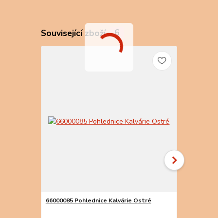
Související zboží
6
66000085 Pohlednice Kalvárie Ostré
66000087 Po