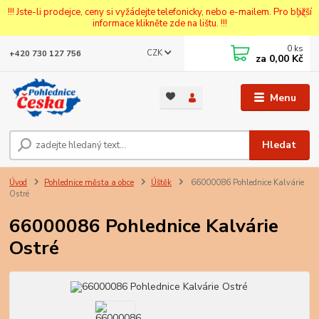
!!! Jste-li prodejce, ceny si vyžádejte telefonicky, nebo e-mailem. Pro bližší
informace klikněte zde na lištu. !!!
0
ks
CZK
+420 730 127 756
za
0,00 Kč
Menu
Hledat
Úvod
Pohlednice města a obce
Úštěk
66000086 Pohlednice Kalvárie
Ostré
66000086 Pohlednice Kalvárie
Ostré