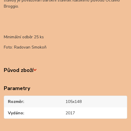
stavby je považován barokní stavitel italského původu Octavio
Broggio.
Minimální odběr 25 ks
Foto: Radovan Smokoň
Původ zboží
Parametry
Rozměr
105x148
Vydáno
2017