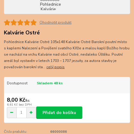
Ohodnotit produkt
Kalvárie Ostré
Pohlednice Kalvárie Ostré 105x148 Kalvárie Ostré Barokní poutní místo
s kaplemi Nalezení a Povýšení svatého Kříže a malou kaplí Božího hrobu
se nachází na vrchu Kalvárie nad obcí Ostré, nedaleko Úštěku. Poutní
areál byl vystavěn v letech 1703 – 1707 jezuity, za autora stavby je
považován barokní sta...
celý popis
Dostupnost
Skladem 48 ks
8,00 Kč
/
ks
6,61 Kč
bez DPH
Přidat do košíku
Číslo produktu:
66000086