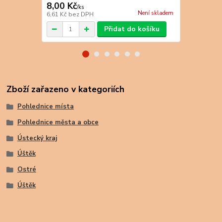
8,00 Kč
8,00 Kč
/
ks
/
k
Není skladem
6,61 Kč
bez DPH
6,61 Kč
bez 
Přidat do košíku
Zboží zařazeno v kategoriích
Pohlednice místa
Pohlednice města a obce
Ústecký kraj
Úštěk
Ostré
Úštěk