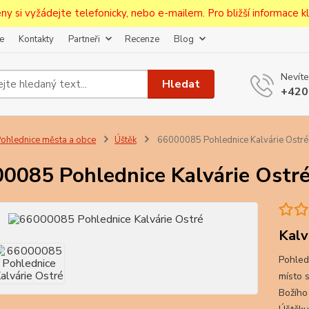
ceny si vyžádejte telefonicky, nebo e-mailem. Pro bližší informace kli
e
Kontakty
Partneři
Recenze
Blog
Upozornění pro prodejce!
Nevíte
jcům bude po zaregistrování nastavena sleva, případně upravena 
Hledat
+420
první objednávce.
--------------------------------------------------------------------------
egistrujte svůj E-mail aby vám neutekly novinky na Pohlednicích Č
ohlednice města a obce
Úštěk
66000085 Pohlednice Kalvárie Ostré
Odeslat
0085 Pohlednice Kalvárie Ostr
Přeji si odebírat novinky e-mailem dle
podmínek zpracování osobních údajů
.
Souhlasím se
zpracováním osobních údajů
pro účely registrace.
Kalv
Pohled
Zavřít
místo 
Božího