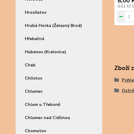
8,00 
6,61 Kč
Hrozňatov
Hrubá Horka (Železný Brod)
Hřebečná
Hubenov (Kralovice)
Cheb
Zboží 
Chlístov
Pohle
Ostr
Chlumec
Chlum u Třeboně
Chlumec nad Cidlinou
Chomutov