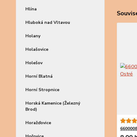
Hlína
Souvise
Hluboká nad Vltavou
Holany
Holašovice
Holešov
Horní Blatná
Horní Stropnice
Horská Kamenice (Železný
Brod)
Horažďovice
6600008
Hořovice