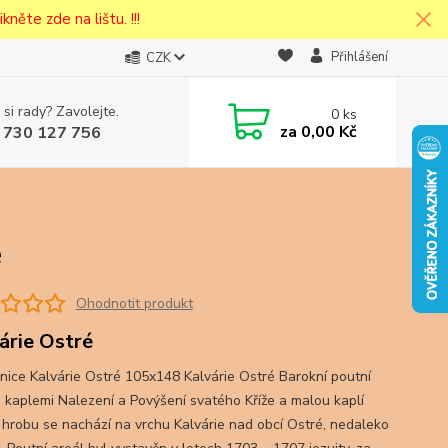
kněte zde na lištu. !!!
Přihlášení
CZK
 si rady? Zavolejte.
0
ks
cena v
za
0,00 Kč
 730 127 756
eska
é
Ohodnotit produkt
árie Ostré
nice Kalvárie Ostré 105x148 Kalvárie Ostré Barokní poutní
s kaplemi Nalezení a Povýšení svatého Kříže a malou kaplí
 hrobu se nachází na vrchu Kalvárie nad obcí Ostré, nedaleko