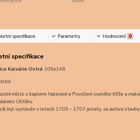
ruční práce.
úrovni.
etní specifikace
Parametry
Hodnocení
0
tní specifikace
ice Kalvárie Ostré
105x148
Ostré
outní místo s kaplemi Nalezení a Povýšení svatého Kříže a malou 
edaleko Úštěku.
eál byl vystavěn v letech 1703 – 1707 jezuity, za autora stavby