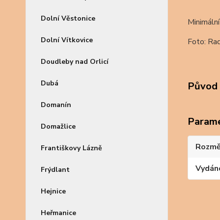
Dolní Věstonice
Minimální
Dolní Vítkovice
Foto: Ra
Doudleby nad Orlicí
Dubá
Původ 
Domanín
Param
Domažlice
Rozmě
Františkovy Lázně
Vydán
Frýdlant
Hejnice
Heřmanice