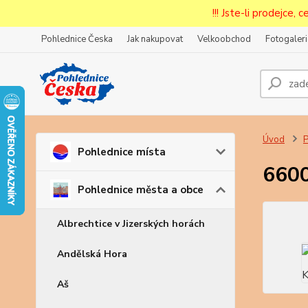
!!! Jste-li prodejce, 
Pohlednice Česka
Jak nakupovat
Velkoobchod
Fotogaleri
Prode
Zar
Úvod
P
Pohlednice místa
6600
Pohlednice města a obce
Albrechtice v Jizerských horách
Andělská Hora
Aš