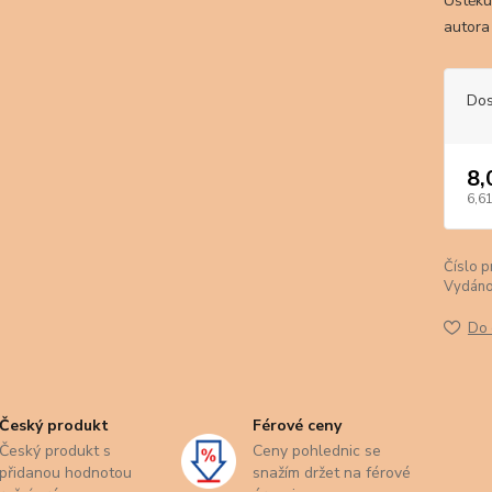
Úštěku.
autora
Dos
8,
6,61
Číslo p
Vydáno
Do 
Český produkt
Férové ceny
Český produkt s
Ceny pohlednic se
přidanou hodnotou
snažím držet na férové