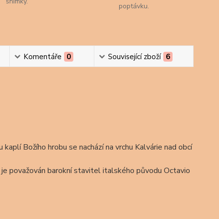
snímky.
poptávku.
Komentáře
0
Související zboží
6
kaplí Božího hrobu se nachází na vrchu Kalvárie nad obcí
 je považován barokní stavitel italského původu Octavio