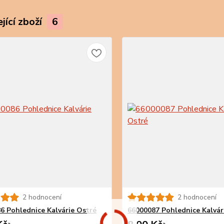
jící zboží
6
2 hodnocení
2 hodnocení
6 Pohlednice Kalvárie Ostré
66000087 Pohlednice Kalvár