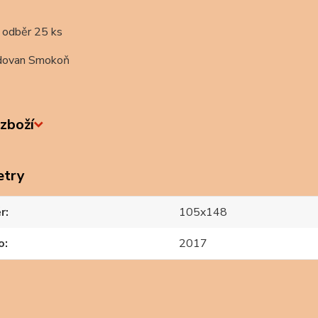
 odběr 25 ks
dovan Smokoň
zboží
etry
r
105x148
o
2017