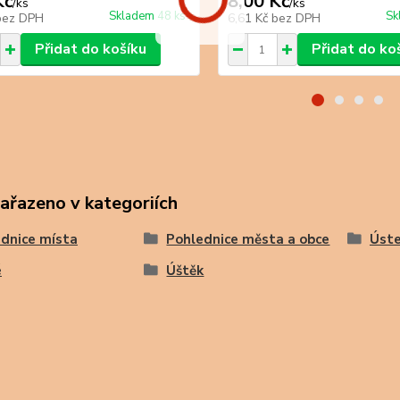
Kč
8,00 Kč
/
ks
/
ks
Skladem 48 ks
Sk
bez DPH
6,61 Kč
bez DPH
Přidat do košíku
Přidat do ko
zařazeno v kategoriích
dnice místa
Pohlednice města a obce
Úste
é
Úštěk