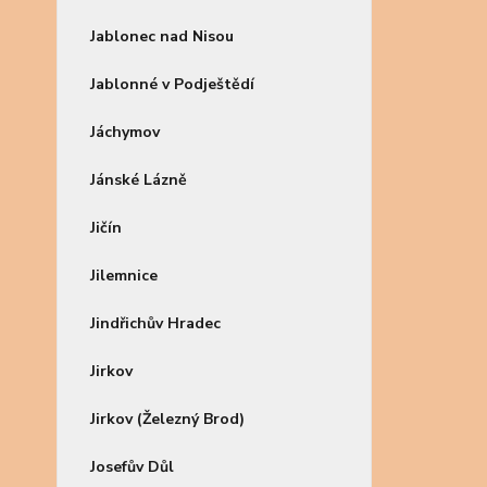
Jablonec nad Nisou
Jablonné v Podještědí
Jáchymov
Jánské Lázně
Jičín
Jilemnice
Jindřichův Hradec
Jirkov
Jirkov (Železný Brod)
Josefův Důl