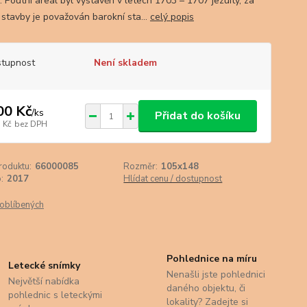
 Poutní areál byl vystavěn v letech 1703 – 1707 jezuity, za
 stavby je považován barokní sta...
celý popis
tupnost
Není skladem
00 Kč
/
ks
Přidat do košíku
 Kč
bez DPH
roduktu:
66000085
Rozměr:
105x148
:
2017
Hlídat cenu / dostupnost
oblíbených
Pohlednice na míru
Letecké snímky
Nenašli jste pohlednici
Největší nabídka
daného objektu, či
pohlednic s leteckými
lokality? Zadejte si