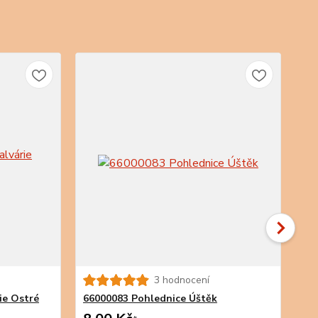
3 hodnocení
66
ie Ostré
66000083 Pohlednice Úštěk