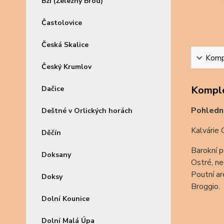
Bzí (Železný Brod)
Častolovice
Česká Skalice
Kompl
Český Krumlov
Komple
Dačice
Pohledn
Deštné v Orlických horách
Kalvárie 
Děčín
Barokní p
Doksany
Ostré, n
Poutní ar
Doksy
Broggio.
Dolní Kounice
Dolní Malá Úpa